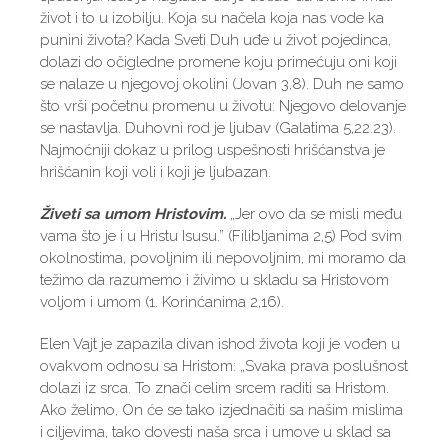
život i to u izobilju. Koja su načela koja nas vode ka
punini života? Kada Sveti Duh uđe u život pojedinca,
dolazi do očigledne promene koju primećuju oni koji
se nalaze u njegovoj okolini (Jovan 3,8). Duh ne samo
što vrši početnu promenu u životu: Njegovo delovanje
se nastavlja. Duhovni rod je ljubav (Galatima 5,22.23).
Najmoćniji dokaz u prilog uspešnosti hrišćanstva je
hrišćanin koji voli i koji je ljubazan.
Živeti sa umom Hristovim.
„Jer ovo da se misli među
vama što je i u Hristu Isusu.” (Filibljanima 2,5) Pod svim
okolnostima, povoljnim ili nepovoljnim, mi moramo da
težimo da razumemo i živimo u skladu sa Hristovom
voljom i umom (1. Korinćanima 2,16).
Elen Vajt je zapazila divan ishod života koji je vođen u
ovakvom odnosu sa Hristom: „Svaka prava poslušnost
dolazi iz srca. To znači celim srcem raditi sa Hristom.
Ako želimo, On će se tako izjednačiti sa našim mislima
i ciljevima, tako dovesti naša srca i umove u sklad sa