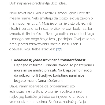
Duh najmanje predstavlja Božji ideal.
Novi zavet nije ukinuo razliku između čiste i nečiste
mesne hrane. Neki smatraju da pošto je ovaj zakon o
hrani spomenut u 3. Mojsijevoj, on je čisto obredni ili
ritualni, pa zato za hrišćane više ne važi. Ipak, razlika
između čistih i nečistih životinja datira unazad od Noja
– mnogo pre nego što je Izrailj postojao. Ovaj zakon o
hrani pored zdravstvenih načela, nosi u sebi i
obavezu koju treba sprovesti.
[27]
Redovnost, jednostavnost i uravnoteženost
.
Uspešne reforme u ishrani izvode se postepeno i
mora im se mudro prilaziti. Na kraju ćemo naučiti
da odbacimo ili štedljivo koristimo namirnice
bogate masnoćama i šećerom.
Dalje, namirnice treba da pripremamo što
jednostavnije i u što prorodnijem obliku, a radi
najboljeg korišćenja treba da ih jedemo u redovnim
vremenskim razmacima. Složena, nadražujuća jela