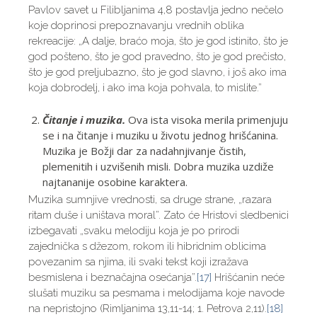
Pavlov savet u Filibljanima 4,8 postavlja jedno nečelo
koje doprinosi prepoznavanju vrednih oblika
rekreacije: „A dalje, braćo moja, što je god istinito, što je
god pošteno, što je god pravedno, što je god prečisto,
što je god preljubazno, što je god slavno, i još ako ima
koja dobrodelj, i ako ima koja pohvala, to mislite.”
Čitanje i muzika.
Ova ista visoka merila primenjuju
se i na čitanje i muziku u životu jednog hrišćanina.
Muzika je Božji dar za nadahnjivanje čistih,
plemenitih i uzvišenih misli. Dobra muzika uzdiže
najtananije osobine karaktera.
Muzika sumnjive vrednosti, sa druge strane, „razara
ritam duše i uništava moral”. Zato će Hristovi sledbenici
izbegavati „svaku melodiju koja je po prirodi
zajednička s džezom, rokom ili hibridnim oblicima
povezanim sa njima, ili svaki tekst koji izražava
besmislena i beznačajna osećanja”.
[17]
Hrišćanin neće
slušati muziku sa pesmama i melodijama koje navode
na nepristojno (Rimljanima 13,11-14; 1. Petrova 2,11).
[18]