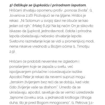
5) Odlikuje se ljupkošću i prirodnom lepotom.
Hrišćani shvataju opomenu protiv „ponosa života”. (1.
Jovanova 2,16) Pozivajući se na ljiljane, Hristos je
rekao: „Ni Solomun u svojoj slavi ne obuče se kao
jedan od njih.” (Matej 6,29) Na taj način On je slikovito
iskazao da ljupkost, jednostavnost, čistota i prirodna
lepota obeležavaju nebesko shvatanje lepote.
Svetovno razmetanje koje se vidi u promenljivoj modi,
nema nikakve vrednosti u Božjim očima (1. Timotiju
2,9).
Hrišćani će pridobiti nevernike ne izgledom i
ponašanjem koje se zapaža u svetu, već
ispoljavanjem privlačne i osvežavajuće razlike.
Apostol Petar je rekao da neverni supruzi mogu
„ženskim življenjem bez reči da se dobiju, kad vide
čisto življenje vaše sa strahom”. Umesto da se
ukrašavaju, apostol, savetuje da se vernici usredsrede
„tajnome čoveku srca, u jednakosti krotkoga i tihoga
duha, što je pred Bogom mnogoceno”. (1. Petrova 3,1-