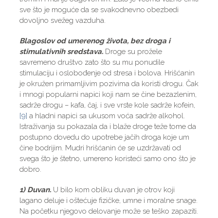
sve što je moguće da se svakodnevno obezbedi
dovoljno svežeg vazduha.
Blagoslov od umerenog života, bez droga i
stimulativnih sredstava.
Droge su prožele
savremeno društvo zato što su mu ponudile
stimulaciju i oslobođenje od stresa i bolova. Hrišćanin
je okružen primamljivim pozivima da koristi drogu. Čak
i mnogi popularni napici koji nam se čine bezazlenim,
sadrže drogu – kafa, čaj, i sve vrste kole sadrže kofein,
[9]
a hladni napici sa ukusom voća sadrže alkohol.
Istraživanja su pokazala da i blaže droge teže tome da
postupno dovedu do upotrebe jačih droga koje um
čine bodrijim. Mudri hrišćanin će se uzdržavati od
svega što je štetno, umereno koristeći samo ono što je
dobro.
1) Duvan.
U bilo kom obliku duvan je otrov koji
lagano deluje i oštećuje fizičke, umne i moralne snage.
Na početku njegovo delovanje može se teško zapaziti.