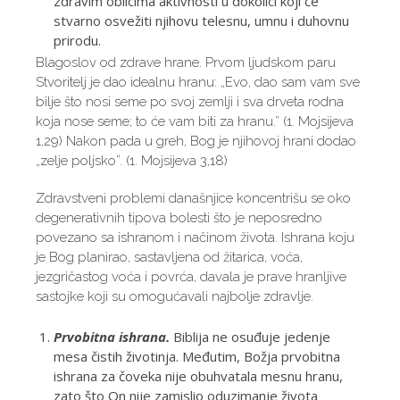
zdravim oblicima aktivnosti u dokolici koji će
stvarno osvežiti njihovu telesnu, umnu i duhovnu
prirodu.
Blagoslov od zdrave hrane. Prvom ljudskom paru
Stvoritelj je dao idealnu hranu: „Evo, dao sam vam sve
bilje što nosi seme po svoj zemlji i sva drveta rodna
koja nose seme; to će vam biti za hranu.” (1. Mojsijeva
1,29) Nakon pada u greh, Bog je njihovoj hrani dodao
„zelje poljsko”. (1. Mojsijeva 3,18)
Zdravstveni problemi današnjice koncentrišu se oko
degenerativnih tipova bolesti što je neposredno
povezano sa ishranom i načinom života. Ishrana koju
je Bog planirao, sastavljena od žitarica, voća,
jezgričastog voća i povrća, davala je prave hranljive
sastojke koji su omogućavali najbolje zdravlje.
Prvobitna ishrana.
Biblija ne osuđuje jedenje
mesa čistih životinja. Međutim, Božja prvobitna
ishrana za čoveka nije obuhvatala mesnu hranu,
zato što On nije zamislio oduzimanje života