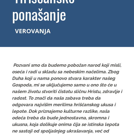
ponašanje
VEROVANJA
Pozvani smo da budemo pobožan narod koji misli,
oseća i radi u skladu sa nebeskim načelima. Zbog
Duha koji u nama ponovo stvara karakter našeg
Gospoda, mi se uključujemo samo u ono što će u
našem životu stvoriti čistotu sličnu Hristu, zdravlje i
radost. To znači da naša zabava treba da
odgovara najvišim merilima hrišćanskog ukusa i
lepote. Dok priznajemo kulturne razlike, naša
odeća treba da bude jednostavna, skromna i
ukusna, koja dolikuje onima čija se istinska lepota
ne sastoji od spoljašnjeg ukrašavanja, već od