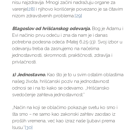
nisu najzdravija. Mnogi začini nadražuju organe za
varenje
[28]
i njihovo korišćenje povezano je sa čitavim
nizom zdravstvenih problema.
[29]
Blagoslov od hrišćanskog odevanja.
Bog je Adamu i
Evi načinio prvu odeću i zna da nam je i danas
potrebna podesna odeća (Matej 6,25-33). Svoj izbor u
odevanju treba da zasnujemo na načelima
jednostavnosti, skromnosti, praktičnosti, zdravlja i
privlačnosti.
1) Jednostavno.
Kao što je to u svim ostalim oblastima
našeg života, hrišćanski poziv na jednostavnost
odnosi se i na to kako se odevamo. „Hrišćansko
svedočenje zahteva jednostavnost.”
„Način na koji se oblačimo pokazuje svetu ko smo i
šta smo – ne samo kao zakonski zahtev zaostao iz
prošlih vremena, već kao izraz naše ljubavi prema
Isusu.”
[30]