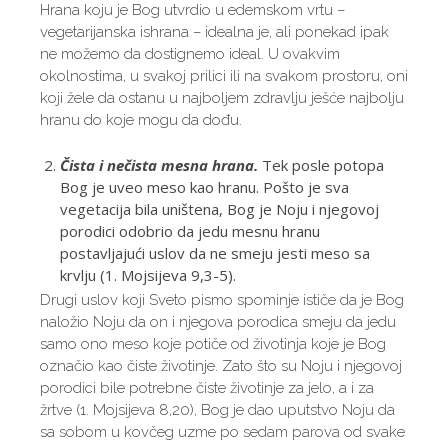
Hrana koju je Bog utvrdio u edemskom vrtu –
vegetarijanska ishrana – idealna je, ali ponekad ipak
ne možemo da dostignemo ideal. U ovakvim
okolnostima, u svakoj prilici ili na svakom prostoru, oni
koji žele da ostanu u najboljem zdravlju ješće najbolju
hranu do koje mogu da dođu.
Čista i nečista mesna hrana.
Tek posle potopa
Bog je uveo meso kao hranu. Pošto je sva
vegetacija bila uništena, Bog je Noju i njegovoj
porodici odobrio da jedu mesnu hranu
postavljajući uslov da ne smeju jesti meso sa
krvlju (1. Mojsijeva 9,3-5).
Drugi uslov koji Sveto pismo spominje ističe da je Bog
naložio Noju da on i njegova porodica smeju da jedu
samo ono meso koje potiče od životinja koje je Bog
označio kao čiste životinje. Zato što su Noju i njegovoj
porodici bile potrebne čiste životinje za jelo, a i za
žrtve (1. Mojsijeva 8,20), Bog je dao uputstvo Noju da
sa sobom u kovčeg uzme po sedam parova od svake