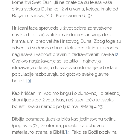
kome živi Sveti Duh: „Ili ne znate da su telesa vaša
crkva svetoga Duha koji živi u vama, kojega imate od
Boga, i niste svoji?” (1. Korinćanima 6,19)
Hrišćani tada sprovode u život dobre zdravstvene
navike da bi sačuvali komandni centar svoga tela –
hrama, um, prebivalište Hristovog Duha. Zbog toga su
adventisti sedmoga dana u toku proteklih 100 godina
naglašavali važnost pravilnih zadravstvenih navika.
[2]
Ovakvo naglašavanje se isplatilo – najnovija
istraživanja otkrivaju da se adventisti manje od ostale
populacije razbolevaju od gotovo svake glavne
bolesti.
[3]
Kao hrišćani mi vodimo brigu i o duhovnoj i o telesnoj
strani ljudskog života. Isus, naš uzor, lečio je „svaku
bolest i svaku nemoć po ljudima”. (Matej 4,23)
Biblija posmatra ljudska bića kao jedinstvenu celinu
(poglavlje 7) „Dihotomija, podela, na duhovno i
materijalno strana je Bibliji.”
[4]
Tako se Božji poziv na