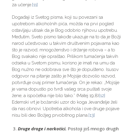
za učenje.
[11]
Događaji iz Svetog pisma, koji su povezani sa
upotrebom alkoholnih pića, možda na prvi pogled
ostavljaju utisak da je Bog odobrio njihovu upotrebu.
Međutim, Sveto pismo takođe ukazuje na to da je Božji
narod učestvovao u takvim društvenim pojavama kao
što je razvod, mnogoženstvo i držanje robova – a to
Bog svakako nije opraštao. Prilikom tumačenja takvih
odseka u Svetom pismu, korisno je imati na umu da
Bog nužno ne odobrava sve što je dopušteno. Isusov
odgovor na pitanje zašto je Mojsije dozvolio razvod,
potvrđuje ovaj primer tumačenja. On je rekao: „Mojsije
je vama dopustio po tvrđi vašeg srca puštati svoje
žene; a ispočetka nije bilo tako.” (Matej 19,8)
[12]
Edemski vrt je božanski uzor do koga Jevanđelje želi
da nas obnovi. Upotreba alkohola i ove druge pojave
nisu bili deo Božjeg prvobitnog plana.
[13]
Druge droge i narkotici.
Postoji još mnogo drugih