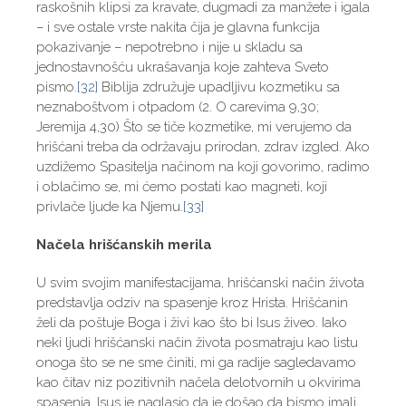
raskošnih klipsi za kravate, dugmadi za manžete i igala
– i sve ostale vrste nakita čija je glavna funkcija
pokazivanje – nepotrebno i nije u skladu sa
jednostavnošću ukrašavanja koje zahteva Sveto
pismo.
[32]
Biblija združuje upadljivu kozmetiku sa
neznaboštvom i otpadom (2. O carevima 9,30;
Jeremija 4,30) Što se tiče kozmetike, mi verujemo da
hrišćani treba da održavaju prirodan, zdrav izgled. Ako
uzdižemo Spasitelja načinom na koji govorimo, radimo
i oblačimo se, mi ćemo postati kao magneti, koji
privlače ljude ka Njemu.
[33]
Načela hrišćanskih merila
U svim svojim manifestacijama, hrišćanski način života
predstavlja odziv na spasenje kroz Hrista. Hrišćanin
želi da poštuje Boga i živi kao što bi Isus živeo. Iako
neki ljudi hrišćanski način života posmatraju kao listu
onoga što se ne sme činiti, mi ga radije sagledavamo
kao čitav niz pozitivnih načela delotvornih u okvirima
spasenja. Isus je naglasio da je došao da bismo imali