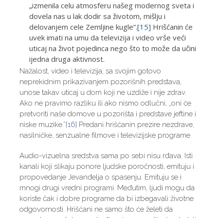
„izmenila celu atmosferu našeg modernog sveta i
dovela nas u lak dodir sa životom, mišlju i
delovanjem cele Zemljine kugle”.
[15]
Hrišćanin će
uvek imati na umu da televizija i video vrše veći
uticaj na život pojedinca nego što to može da učini
ijedna druga aktivnost.
Nažalost, video i televizija, sa svojim gotovo
neprekidnim prikazivanjem pozorišnih predstava,
unose takav uticaj u dom koji ne uzdiže i nije zdrav.
Ako ne pravimo razliku ili ako nismo odlučni, „oni će
pretvoriti naše domove u pozorišta i predstave jeftine i
niske muzike.”
[16]
Predani hrišćanin prezire nezdrave,
nasilničke, senzualne filmove i televizijske programe.
Audio-vizuelna sredstva sama po sebi nisu rđava. Isti
kanali koji slikaju ponore ljudske poročnosti, emituju i
propovedanje Jevanđelja o spasenju. Emituju se i
mnogi drugi vredni programi. Međutim, ljudi mogu da
koriste čak i dobre programe da bi izbegavali životne
odgovornosti. Hrišćani ne samo što će želeti da