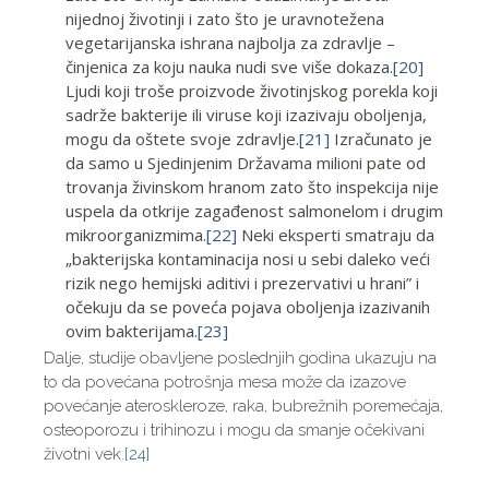
nijednoj životinji i zato što je uravnotežena
vegetarijanska ishrana najbolja za zdravlje –
činjenica za koju nauka nudi sve više dokaza.
[20]
Ljudi koji troše proizvode životinjskog porekla koji
sadrže bakterije ili viruse koji izazivaju oboljenja,
mogu da oštete svoje zdravlje.
[21]
Izračunato je
da samo u Sjedinjenim Državama milioni pate od
trovanja živinskom hranom zato što inspekcija nije
uspela da otkrije zagađenost salmonelom i drugim
mikroorganizmima.
[22]
Neki eksperti smatraju da
„bakterijska kontaminacija nosi u sebi daleko veći
rizik nego hemijski aditivi i prezervativi u hrani” i
očekuju da se poveća pojava oboljenja izazivanih
ovim bakterijama.
[23]
Dalje, studije obavljene poslednjih godina ukazuju na
to da povećana potrošnja mesa može da izazove
povećanje ateroskleroze, raka, bubrežnih poremećaja,
osteoporozu i trihinozu i mogu da smanje očekivani
životni vek.
[24]