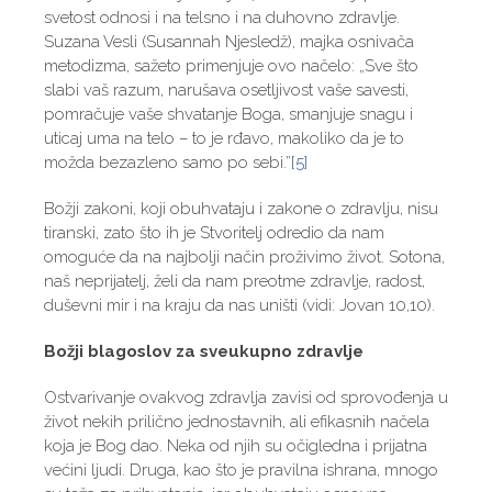
svetost odnosi i na telsno i na duhovno zdravlje.
Suzana Vesli (Susannah Njesledž), majka osnivača
metodizma, sažeto primenjuje ovo načelo: „Sve što
slabi vaš razum, narušava osetljivost vaše savesti,
pomračuje vaše shvatanje Boga, smanjuje snagu i
uticaj uma na telo – to je rđavo, makoliko da je to
možda bezazleno samo po sebi.”
[5]
Božji zakoni, koji obuhvataju i zakone o zdravlju, nisu
tiranski, zato što ih je Stvoritelj odredio da nam
omoguće da na najbolji način proživimo život. Sotona,
naš neprijatelj, želi da nam preotme zdravlje, radost,
duševni mir i na kraju da nas uništi (vidi: Jovan 10,10).
Božji blagoslov za sveukupno zdravlje
Ostvarivanje ovakvog zdravlja zavisi od sprovođenja u
život nekih prilično jednostavnih, ali efikasnih načela
koja je Bog dao. Neka od njih su očigledna i prijatna
većini ljudi. Druga, kao što je pravilna ishrana, mnogo