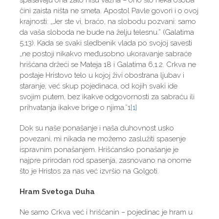
spasavaju ona zato nisu važna – ono što neka osoba
čini zaista ništa ne smeta. Apostol Pavle govori i o ovoj
krajnosti: „Jer ste vi, braćo, na slobodu pozvani: samo
da vaša sloboda ne bude na želju telesnu.” (Galatima
5,13). Kada se svaki sledbenik vlada po svojoj savesti
„ne postoji nikakvo međusobno ukoravanje sabraće
hrišćana držeći se Mateja 18 i Galatima 6,1.2. Crkva ne
postaje Hristovo telo u kojoj živi obostrana ljubav i
staranje, već skup pojedinaca, od kojih svaki ide
svojim putem, bez ikakve odgovornosti za sabraću ili
prihvatanja ikakve brige o njima.”1
[1]
Dok su naše ponašanje i naša duhovnost usko
povezani, mi nikada ne možemo zaslužiti spasenje
ispravnim ponašanjem. Hrišćansko ponašanje je
najpre prirodan rod spasenja, zasnovano na onome
što je Hristos za nas već izvršio na Golgoti.
Hram Svetoga Duha
Ne samo Crkva već i hrišćanin – pojedinac je hram u