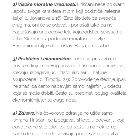
2) Visoke moralne vrednosti.
Hrišćani neće pokvariti
lepotu svoga karaktera stilom koji podstiče „telesne
želje” (1. Jovanova 2,16). Zato što žele da svedoče
drugima, oni će se odevati i ponašati tako da ne
naglašavaju one delove tela koji podstiču seksualne
želje. Skromnost podupire moralno zdravlje.
Hrišćaninov cilj je da proslavi Boga, a ne sebe.
3) Praktično i ekonomično.
Pošto su pristavi nad
novcem koji im je Bog poverio, hrišćani će primenjivati
štednju, izbegavajući „zlato, ili biser, ili haljine
skupocene”. (1. Timotiju 2,9) Sprovođenje štednje, ipak,
ne znači da ćemo nabavljati samo najjeftiniju odeću
koja se može dobiti. Često su predmeti boljeg kvaliteta
ekonomičniji, jer se dugo nose.
4) Zdravo.
Na čovekovo zdravlje ne utiče samo
ishrana. Hrišćani će izbegavati stilove u odevanju koji
dovoljno ne štite telo, koji ga stežu ili na neki drugi
način deluju tako da izazivaju pogoršanje zdravlja.