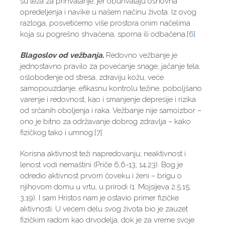
su teža za prihvatanje, jer obuhvataju osnovna
opredeljenja i navike u našem načinu života. Iz ovog
razloga, posvetićemo više prostora onim načelima
koja su pogrešno shvaćena, sporna ili odbačena.
[6]
Blagoslov od vežbanja.
Redovno vežbanje je
jednostavno pravilo za povećanje snage, jačanje tela,
oslobođenje od stresa, zdraviju kožu, veće
samopouzdanje, efikasnu kontrolu težine, poboljšano
varenje i redovnost, kao i smanjenje depresije i rizika
od srčanih oboljenja i raka. Vežbanje nije samoizbor –
ono je bitno za održavanje dobrog zdravlja – kako
fizičkog tako i umnog.
[7]
Korisna aktivnost teži napredovanju; neaktivnost i
lenost vodi nemaštini (Priče 6,6-13; 14,23). Bog je
odredio aktivnost prvom čoveku i ženi – brigu o
njihovom domu u vrtu, u prirodi (1. Mojsijeva 2,5.15;
3,19). I sam Hristos nam je ostavio primer fizičke
aktivnosti. U većem delu svog života bio je zauzet
fizičkim radom kao drvodelja, dok je za vreme svoje