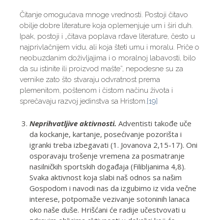
Čitanje omogućava mnoge vrednosti. Postoji čitavo
obilje dobre literature koja oplemenjuje um i širi duh.
Ipak, postoji i „čitava poplava rđave literature, često u
najprivlačnijem vidu, ali koja šteti umu i moralu. Priče o
neobuzdanim doživljajima i o moralnoj labavosti, bilo
da su istinite ili proizvod mašte”, nepodesne su za
vernike zato što stvaraju odvratnost prema
plemenitom, poštenom i čistom načinu života i
sprečavaju razvoj jedinstva sa Hristom.
[19]
Neprihvatljive aktivnosti.
Adventisti takođe uče
da kockanje, kartanje, posećivanje pozorišta i
igranki treba izbegavati (1. Jovanova 2,15-17). Oni
osporavaju trošenje vremena za posmatranje
nasilničkih sportskih događaja (Filibljanima 4,8).
Svaka aktivnost koja slabi naš odnos sa našim
Gospodom i navodi nas da izgubimo iz vida večne
interese, potpomaže vezivanje sotoninih lanaca
oko naše duše. Hrišćani će radije učestvovati u