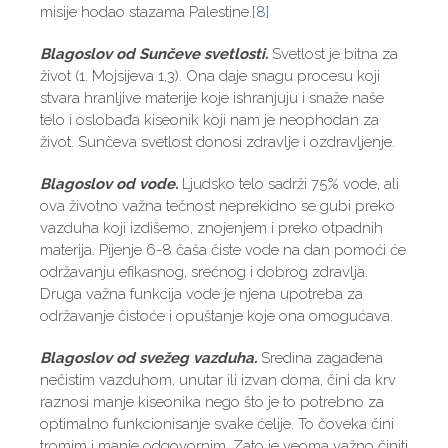
misije hodao stazama Palestine.
[8]
Blagoslov od Sunčeve svetlosti.
Svetlost je bitna za
život (1. Mojsijeva 1,3). Ona daje snagu procesu koji
stvara hranljive materije koje ishranjuju i snaže naše
telo i oslobađa kiseonik koji nam je neophodan za
život. Sunčeva svetlost donosi zdravlje i ozdravljenje.
Blagoslov od vode.
Ljudsko telo sadrži 75% vode, ali
ova životno važna tečnost neprekidno se gubi preko
vazduha koji izdišemo, znojenjem i preko otpadnih
materija. Pijenje 6-8 čaša čiste vode na dan pomoći će
održavanju efikasnog, srećnog i dobrog zdravlja.
Druga važna funkcija vode je njena upotreba za
održavanje čistoće i opuštanje koje ona omogućava.
Blagoslov od svežeg vazduha.
Sredina zagađena
nečistim vazduhom, unutar ili izvan doma, čini da krv
raznosi manje kiseonika nego što je to potrebno za
optimalno funkcionisanje svake ćelije. To čoveka čini
tromim i manje odgovornim. Zato je veoma važno činiti