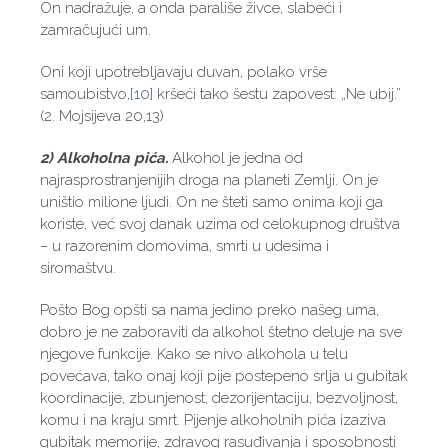
On nadražuje, a onda parališe živce, slabeći i
zamračujući um.
Oni koji upotrebljavaju duvan, polako vrše
samoubistvo,
[10]
kršeći tako šestu zapovest: „Ne ubij.”
(2. Mojsijeva 20,13)
2) Alkoholna pića.
Alkohol je jedna od
najrasprostranjenijih droga na planeti Zemlji. On je
uništio milione ljudi. On ne šteti samo onima koji ga
koriste, već svoj danak uzima od celokupnog društva
– u razorenim domovima, smrti u udesima i
siromaštvu.
Pošto Bog opšti sa nama jedino preko našeg uma,
dobro je ne zaboraviti da alkohol štetno deluje na sve
njegove funkcije. Kako se nivo alkohola u telu
povećava, tako onaj koji pije postepeno srlja u gubitak
koordinacije, zbunjenost, dezorijentaciju, bezvoljnost,
komu i na kraju smrt. Pijenje alkoholnih pića izaziva
gubitak memorije, zdravog rasuđivanja i sposobnosti