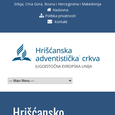
Srbija, Crna Gora, Bosna i Hercegovina i Makedonija
Naslovna
Politika privatnosti
Kontakt
Hrišćansko