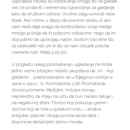
uspostave načela za određivanje onoga što će gledati,
već će postaviti i vremenska ograničenja za gledanje,
tako da društveni odnosi i životne odgovornosti neće
trpeti. Ako nismo u stanju da pravimo razliku ili ako
nam nedostaje snaga da kontrolišemo svoje medije,
mnogo je bolje da ih potpuno odbacimo, nego da im
dopustimo da upravljaju našim životom bilo time što
će obesvetiti naš um ili što će nam oduzeti previše
vremena (vidi: Matej 5,29.30).
U pogledu našeg posmatranja i ugledanja na Hrista,
jedno važno biblijsko načelo saopštava da „mi … koji …
gledamo … preobražavamo se u (Njegovo) obličje iz
slave u slavu”. (2. Korinćanima 3,18) Posmatranje
donosi promene. Međutim, hrišćani moraju
neprekidno da imaju na umu da ovo načelo deluje i
na negativnoj strani. Filmovi koji prikazuju grehe i
zločine koji se čine u ljudskom rodu – ubistva,
preljube, pljačke i druga ponižavajuća dela –
doprinose današnjem slomu morala.