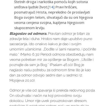
štetnih droga i narkotika pomoću kojih sotona
uništava ljudski život.
[14]
Pravi hrišćani,
posmatrajući Hrista, neprekidno će proslavljati
Boga svojim telom, shvatajući da su oni Njegova
veoma cenjena svojina, kupljena Njegovom
skupocenom krvlju.
Blagoslov od odmora.
Pravilan odmor je bitan za
zdravlje tela i duha. Hristos nam daje uputstvo puno
saosećanja, isto onakvo kakvo je dao i svojim
umornim učenicima: „Dođite vi sami nasamo, i počinite
malo.” (Marko 6,31) Periodi odmora obezbeđuju nam
veoma potreban mir za opštenje sa Bogom: „Utolite i
poznajte da sam ja Bog.” (Psalam 46,10) Bog je
naglasio našu potrebu za odmorom time što je kao
dan za odmor odvojio sedmi dan u sedmici (2.
Mojsijeva 20,10).
Odmor je više od spavanja ili prekida redovnog posla.
On obuhvata i način na koji provodimo svoju
dokolicu. Umor nije uvek prouzrokovan stresom,