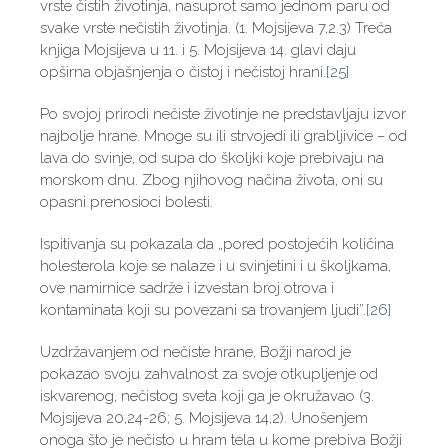
vrste čistih životinja, nasuprot samo jednom paru od
svake vrste nečistih životinja. (1. Mojsijeva 7,2.3) Treća
knjiga Mojsijeva u 11. i 5. Mojsijeva 14. glavi daju
opširna objašnjenja o čistoj i nečistoj hrani.
[25]
Po svojoj prirodi nečiste životinje ne predstavljaju izvor
najbolje hrane. Mnoge su ili strvojedi ili grabljivice – od
lava do svinje, od supa do školjki koje prebivaju na
morskom dnu. Zbog njihovog načina života, oni su
opasni prenosioci bolesti.
Ispitivanja su pokazala da „pored postojećih količina
holesterola koje se nalaze i u svinjetini i u školjkama,
ove namirnice sadrže i izvestan broj otrova i
kontaminata koji su povezani sa trovanjem ljudi”.
[26]
Uzdržavanjem od nečiste hrane, Božji narod je
pokazao svoju zahvalnost za svoje otkupljenje od
iskvarenog, nečistog sveta koji ga je okružavao (3.
Mojsijeva 20,24-26; 5. Mojsijeva 14,2). Unošenjem
onoga što je nečisto u hram tela u kome prebiva Božji