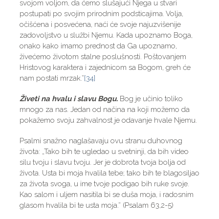
svojom voljom, da ćemo slušajući Njega u stvari
postupati po svojim prirodnim podsticajima. Volja,
očišćena i posvećena, naći će svoje najuzvišenije
zadovoljstvo u službi Njemu. Kada upoznamo Boga,
onako kako imamo prednost da Ga upoznamo,
živećemo životom stalne poslušnosti. Poštovanjem
Hristovog karaktera i zajednicom sa Bogom, greh će
nam postati mrzak.”
[34]
Živeti na hvalu i slavu Bogu.
Bog je učinio toliko
mnogo za nas. Jedan od načina na koji možemo da
pokažemo svoju zahvalnost je odavanje hvale Njemu.
Psalmi snažno naglašavaju ovu stranu duhovnog
života: „Tako bih te ugledao u svetninji, da bih video
silu tvoju i slavu tvoju. Jer je dobrota tvoja bolja od
života. Usta bi moja hvalila tebe; tako bih te blagosiljao
za života svoga, u ime tvoje podigao bih ruke svoje.
Kao salom i uljem nasitila bi se duša moja, i radosnim
glasom hvalila bi te usta moja.” (Psalam 63,2-5)