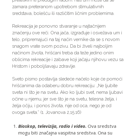
preteškim ili predugim radom: naš um može da se
zamara preteranom upotrebom stimulativnih
sredstava, bolešću ili različitim ličnim problemima.
Rekreacija je ponovno stvaranje u najtačnijem
značenju ove reči. Ona jača, izgrađuje i osvežava um i
telo, pripremajući na taj način vernike da se s novom
snagom vrate svom pozivu. Da bi živeli najboljim
načinom života, hrišćani treba da teže jedino onim
oblicima rekreacije i zabave koji jačaju njihovu vezu sa
Hristom i poboljšavaju zdravlje.
Sveto pismo postavlja sledeće načelo koje će pomoći
hrišćanima da odaberu dobru rekreaciju: „Ne ljubite
sveta ni što je na svetu. Ako ko ljubi svet, nema ljubavi
očine u njemu, jer sve što je na svetu, telesna želja, i
želja očiju, i ponos života, nije od oca, nego je od
ovoga sveta.” (1. Jovanova 2,15.16)
Bioskop, televizija, radio i video.
Ova sredstva
mogu biti značajna vaspitna sredstva. Ona su