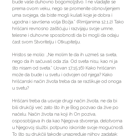
bude vaše duhovno bogomoljstvo. I ne vladajte se
prema ovom veku, nego se promenite obnovljenjem
uma svojega, da biste mogli kušati koje je dobra i
ugodna i savršena volja Božja.” (Rimljanima 12,1.2) Tako
hrišćani revnosno zaštićuju i razvijaju svoje umne,
telesne i duhovne sposobnosti da bi mogli da odaju
čast svom Stvoritelju i Otkupitelju.
Hristos se molio: „Ne molim te da ih uzmeš sa sveta,
nego da ih sačuvaš oda zla. Od sveta nisu, kao ni ja
što nisam od sveta.” (Jovan 17,15.16) Kako hrišćanin
može da bude i u svetu i odvojen od njega? Kako
hrišćanski način života treba da se razlikuje od onoga
u svetu?
Hrišćani treba da usvoje drugi način života, ne da bi
bili drukčiji već zato što ih je Bog pozvao da žive po
načelu. Način života na koji ih On poziva,
osposobljava ih da kao Njegova stvorenja, delotvorna
u Njegovoj službi, potpuno iskoriste svoje mogućnosti.
To što su drukčiji takođe unapređuje njihov zadatak: