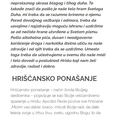
neprolaznog ukrasa blagog i tihog duha. To
takođe znači da pošto je naše telo hram Svetoga
Duha, mi treba da se razumno brinemo o njemu.
Pored dovoljnog vežbanja i odmora, treba da
usvojimo i najzdraviju moguću ishranu i uzdržimo
se od nečiste hrane utvrđene u Svetom pismu.
Pošto alkoholna pića, duvan i neodgovorno
korišćenje droga i narkotika štetno utiču na naše
zdravlje i od njih treba da se uzdržimo. Umesto
toga treba da učestvujemo u svemu što naše misli
i telo dovodi u poslušnost Hristu koji nam želi
zdravlje, radost i dobro.
HRIŠĆANSKO PONAŠANJE
Hrišćansko ponašanje – način života Božjeg
sledbenika – pojavljuje se kao Božje veličanstveno
spasenje u Hristu. Apostol Pavle poziva sve hrišćane:
„Molim vas dakle, braćo, milosti Božje radi, da date
telesa svoja u žrtvu živu, svetu, ugodnu Bogu; to da