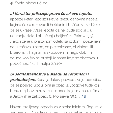
4). Sveto pismo uči da:
a) Karakter prikazuje pravu čovekovu lepotu.
I
apostol Petar i apostol Pavle izlažu osnovna načela
kojima će se rukovoditi hrišćanin i hrišćanka kad žele
da se ukrase: „Vaša lepota da ne bude spolja … u
udaranju zlata, i oblačenju haljina” (1. Petrova 3,3);
„Tako i žene u pristojnom odelu sa stidom i poštenjem
da ukrašavaju sebe, ne pletenicama, ni zlatom, ili
biserom, ili haljinama skupocenim, nego dobrim
delima kao što se pristoji ženama koje se obećavaju
pobožnosti.” (1. Timotiju 2,9.10)
b) Jednostavnost je u skladu sa reformom i
probuđenjem.
Kada je Jakov pozvao svoju porodicu
da se posveti Bogu, ona je obacila „bogove tuđe koji
behu u njihovim rukama, i oboce koje imahu u ušima”,
a Jakov ih je zakopao. (1. Mojsijeva 35,2.4)
[31]
Nakon Izrailjevog otpada za zlatnim teletom, Bog im je
zapovedio: „A sada skini nakit tvoj sa sebe, i znaću šta