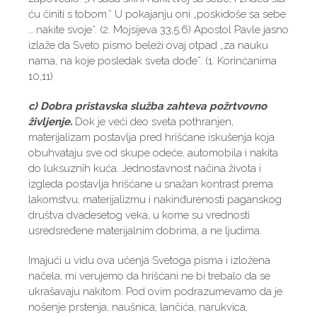
ću činiti s tobom.” U pokajanju oni „poskidoše sa sebe
… nakite svoje”. (2. Mojsijeva 33,5.6) Apostol Pavle jasno
izlaže da Sveto pismo beleži ovaj otpad „za nauku
nama, na koje posledak sveta dođe”. (1. Korinćanima
10,11)
c) Dobra pristavska služba zahteva požrtvovno
življenje.
Dok je veći deo sveta pothranjen,
materijalizam postavlja pred hrišćane iskušenja koja
obuhvataju sve od skupe odeće, automobila i nakita
do luksuznih kuća. Jednostavnost načina života i
izgleda postavlja hrišćane u snažan kontrast prema
lakomstvu, materijalizmu i nakinđurenosti paganskog
društva dvadesetog veka, u kome su vrednosti
usredsređene materijalnim dobrima, a ne ljudima.
Imajući u vidu ova učenja Svetoga pisma i izložena
načela, mi verujemo da hrišćani ne bi trebalo da se
ukrašavaju nakitom. Pod ovim podrazumevamo da je
nošenje prstenja, naušnica, lančića, narukvica,