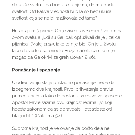
da služe svetu – da budu so u njemu, da mu budu
svetlost. Od kakve vrednosti bi bila so bez ukusa, ili
svetlost koja se ne bi razlikovala od tame?
Hristos je naš primer. On je živeo savršenim životom na
ovom svetu, a ljudi su Ga ipak optuživali da je „izelica i
pijanica” (Matej 11,19), iako to nije bio. On je u životu
tako dosledno sprovodio Božja načela da niko nije
mogao da Ga okrivi za greh (Jovan 8,46).
Ponašanje i spasenje
U određivanju šta je prikladno ponašanje, treba da
izbegnemo dve krajnosti. Prvo, prihvatanje pravila i
primenu načela tako da postanu sredstva za spasenje.
Apostol Pavle sažima ovu krajnost rečima: „Vi koji
hoćete zakonom da se opravdate, i otpadoste od
blagodati.” (Galatima 5,4)
Suprotna krajnost je verovanje da pošto dela ne