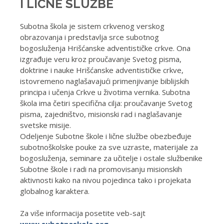
I LIČNE SLUŽBE
Subotna škola je sistem crkvenog verskog
obrazovanja i predstavlja srce subotnog
bogosluženja Hrišćanske adventističke crkve. Ona
izgrađuje veru kroz proučavanje Svetog pisma,
doktrine i nauke Hrišćanske adventističke crkve,
istovremeno naglašavajući primenjivanje biblijskih
principa i učenja Crkve u životima vernika. Subotna
škola ima četiri specifična cilja: proučavanje Svetog
pisma, zajedništvo, misionski rad i naglašavanje
svetske misije.
Odeljenje Subotne škole i lične službe obezbeđuje
subotnoškolske pouke za sve uzraste, materijale za
bogosluženja, seminare za učitelje i ostale službenike
Subotne škole i radi na promovisanju misionskih
aktivnosti kako na nivou pojedinca tako i projekata
globalnog karaktera.
Za više informacija posetite veb-sajt