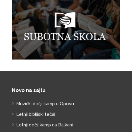
Novo na sajtu
Muzički dečji kamp u Opovu
Letnji biblijski tečaj
Letnji dečji kamp na Balkani