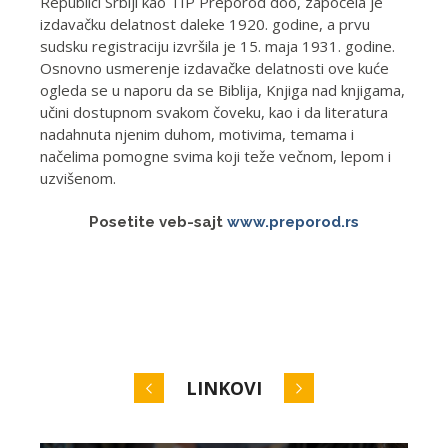
Republici Srbiji kao TIP Preporod doo, započela je
izdavačku delatnost daleke 1920. godine, a prvu
sudsku registraciju izvršila je 15. maja 1931. godine.
Osnovno usmerenje izdavačke delatnosti ove kuće
ogleda se u naporu da se Biblija, Knjiga nad knjigama,
učini dostupnom svakom čoveku, kao i da literatura
nadahnuta njenim duhom, motivima, temama i
načelima pomogne svima koji teže večnom, lepom i
uzvišenom.
Posetite veb-sajt
www.preporod.rs
LINKOVI