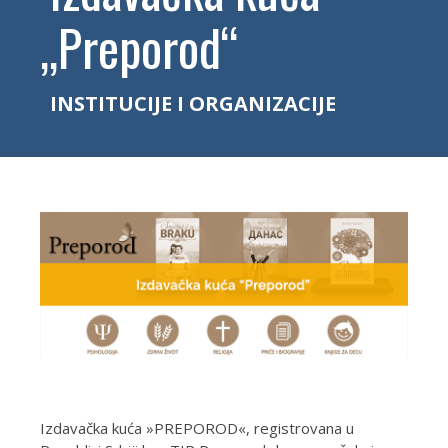
„Preporod“
INSTITUCIJE I ORGANIZACIJE
Izdavačka kuća »PREPOROD«, registrovana u