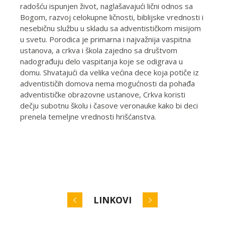
radošću ispunjen život, naglašavajući lični odnos sa
Bogom, razvoj celokupne ličnosti, biblijske vrednosti i
nesebičnu službu u skladu sa adventističkom misijom
u svetu. Porodica je primarna i najvažnija vaspitna
ustanova, a crkva i škola zajedno sa društvom
nadograđuju delo vaspitanja koje se odigrava u
domu. Shvatajući da velika većina dece koja potiče iz
adventističih domova nema mogućnosti da pohađa
adventističke obrazovne ustanove, Crkva koristi
dečju subotnu školu i časove veronauke kako bi deci
prenela temeljne vrednosti hrišćanstva.
LINKOVI