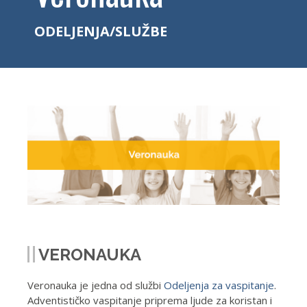
ODELJENJA/SLUŽBE
VERONAUKA
Veronauka je jedna od službi
Odeljenja za vaspitanje
.
Adventističko vaspitanje priprema ljude za koristan i