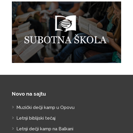
Novo na sajtu
Muzički dečji kamp u Opovu
Letnji biblijski tečaj
Letnji dečji kamp na Balkani