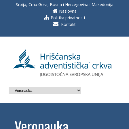
Srbija, Crna Gora, Bosna i Hercegovina i Makedonija
Naslovna
Politika privatnosti
Kontakt
Veronauka