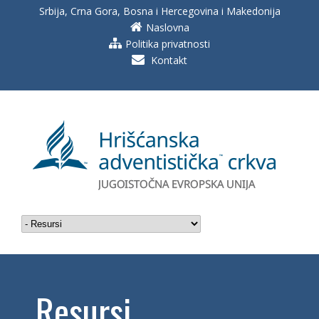
Srbija, Crna Gora, Bosna i Hercegovina i Makedonija
Naslovna
Politika privatnosti
Kontakt
Resursi