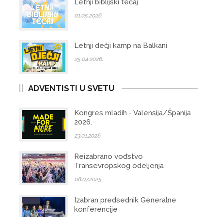
Letnji biblijski tečaj
01.05.2026.
Letnji dečji kamp na Balkani
25.04.2026.
ADVENTISTI U SVETU
Kongres mladih - Valensija/Španija
2026.
23.01.2026.
Reizabrano vođstvo
Transevropskog odeljenja
08.07.2025.
Izabran predsednik Generalne
konferencije