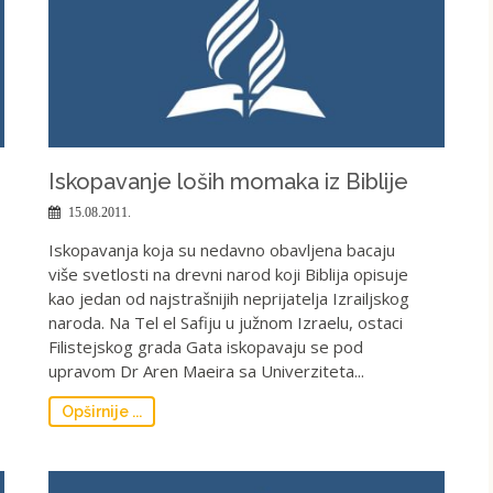
Iskopavanje loših momaka iz Biblije
15.08.2011.
Iskopavanja koja su nedavno obavljena bacaju
više svetlosti na drevni narod koji Biblija opisuje
kao jedan od najstrašnijih neprijatelja Izrailjskog
naroda. Na Tel el Safiju u južnom Izraelu, ostaci
Filistejskog grada Gata iskopavaju se pod
upravom Dr Aren Maeira sa Univerziteta...
Opširnije ...