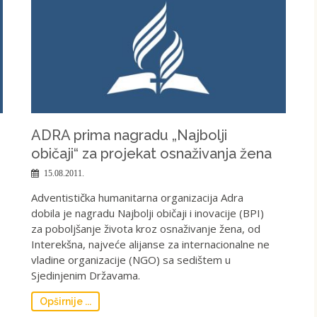
ADRA prima nagradu „Najbolji
običaji“ za projekat osnaživanja žena
15.08.2011.
Adventistička humanitarna organizacija Adra
dobila je nagradu Najbolji običaji i inovacije (BPI)
za poboljšanje života kroz osnaživanje žena, od
Interekšna, najveće alijanse za internacionalne ne
vladine organizacije (NGO) sa sedištem u
Sjedinjenim Državama.
Opširnije ...