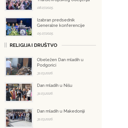
08.07.2025.
Izabran predsednik
Generalne konferencije
05.07.2025.
RELIGIJA I DRUŠTVO
Obeležen Dan mladih u
Podgorici
31.03.2026.
Dan mladih u Nišu
31.03.2026.
Dan mladih u Makedoniji
31.03.2026.