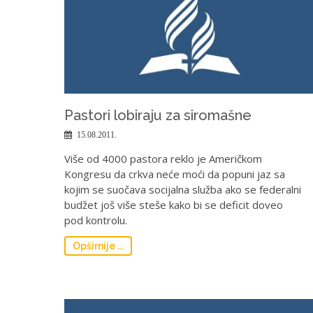
Pastori lobiraju za siromašne
15.08.2011.
Više od 4000 pastora reklo je Američkom
Kongresu da crkva neće moći da popuni jaz sa
kojim se suočava socijalna služba ako se federalni
budžet još više steše kako bi se deficit doveo
pod kontrolu.
Opširnije ...