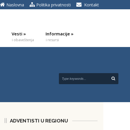
Naslovna
Politika privatnosti
Kontakt
Vesti
»
Informacije
»
i obaveštenja
i resursi
ADVENTISTI U REGIONU