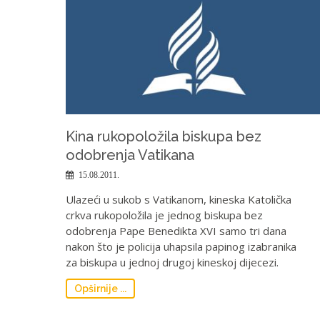
Kina rukopoložila biskupa bez
odobrenja Vatikana
15.08.2011.
Ulazeći u sukob s Vatikanom, kineska Katolička
crkva rukopoložila je jednog biskupa bez
odobrenja Pape Benedikta XVI samo tri dana
nakon što je policija uhapsila papinog izabranika
za biskupa u jednoj drugoj kineskoj dijecezi.
Opširnije ...