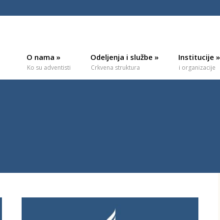
O nama
»
Odeljenja i službe
»
Institucije
»
Ko su adventisti
Crkvena struktura
i organizacije