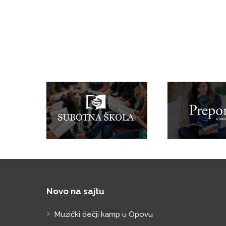
Novo na sajtu
Muzički dečji kamp u Opovu