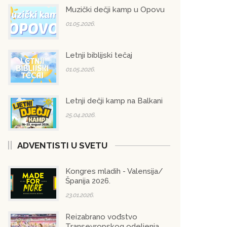
Muzički dečji kamp u Opovu
01.05.2026.
Letnji biblijski tečaj
01.05.2026.
Letnji dečji kamp na Balkani
25.04.2026.
ADVENTISTI U SVETU
Kongres mladih - Valensija/
Španija 2026.
23.01.2026.
Reizabrano vođstvo
Transevropskog odeljenja