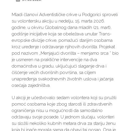
Mladi članovi Adventističke crkve u Podgorici sproveli
su volontersku akciju u nedelju, 15. marta 2026.
godine, u okviru Globalnog dana mladih (21. mart),
godišnje inicijative koja se obeležava unutar Trans-
evropske divizije crkve, pomažući starijim osobama
kroz uređenje i održavanje njihovih dvorišta. Projekat
pod nazivom „Menjajući dvorišta – menjamo srca ” bio
je usmeren na praktične intervencije na dva
domaćinstva u gradu, uključujući slaganje drva i
čišćenje većih dvorišnih površina, sa ciljem
unapređenja svakodnevnih životnih uslova i jačanja
osećaja zajedništva.
U akciji je učestvovalo sedam volontera koji su pružili
pomoć osobama koje zbog starosti ili zdravstvenih
ograničenja nisu u mogućnosti da samostalno
održavaju svoje posede. U jednom slučaju, volonteri
su složili nekoliko kubnih metara drva za stariju ženu
koja bi inače morala sama da obavi taj posao. Ona je