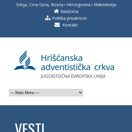
Srbija, Crna Gora, Bosna i Hercegovina i Makedonija
Naslovna
Politika privatnosti
Kontakt
VESTI