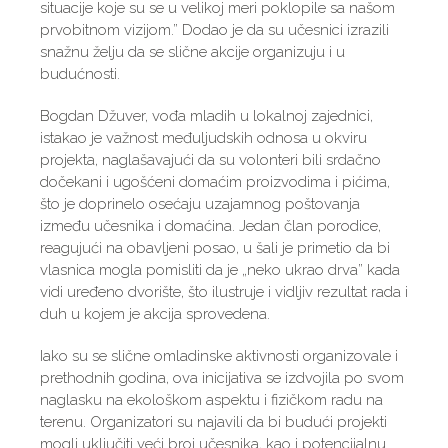
situacije koje su se u velikoj meri poklopile sa našom
prvobitnom vizijom.” Dodao je da su učesnici izrazili
snažnu želju da se slične akcije organizuju i u
budućnosti.
Bogdan Džuver, vođa mladih u lokalnoj zajednici,
istakao je važnost međuljudskih odnosa u okviru
projekta, naglašavajući da su volonteri bili srdačno
dočekani i ugošćeni domaćim proizvodima i pićima,
što je doprinelo osećaju uzajamnog poštovanja
između učesnika i domaćina. Jedan član porodice,
reagujući na obavljeni posao, u šali je primetio da bi
vlasnica mogla pomisliti da je „neko ukrao drva” kada
vidi uređeno dvorište, što ilustruje i vidljiv rezultat rada i
duh u kojem je akcija sprovedena.
Iako su se slične omladinske aktivnosti organizovale i
prethodnih godina, ova inicijativa se izdvojila po svom
naglasku na ekološkom aspektu i fizičkom radu na
terenu. Organizatori su najavili da bi budući projekti
mogli uključiti veći broj učesnika, kao i potencijalnu