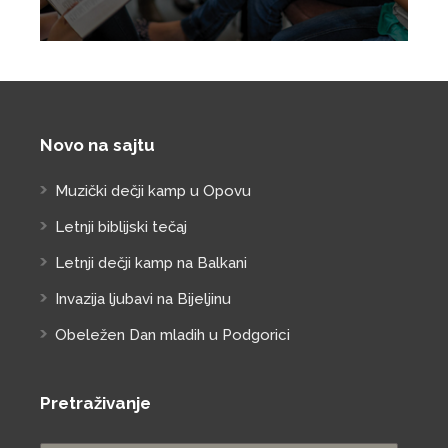
Novo na sajtu
Muzički dečji kamp u Opovu
Letnji biblijski tečaj
Letnji dečji kamp na Balkani
Invazija ljubavi na Bijeljinu
Obeležen Dan mladih u Podgorici
Pretraživanje