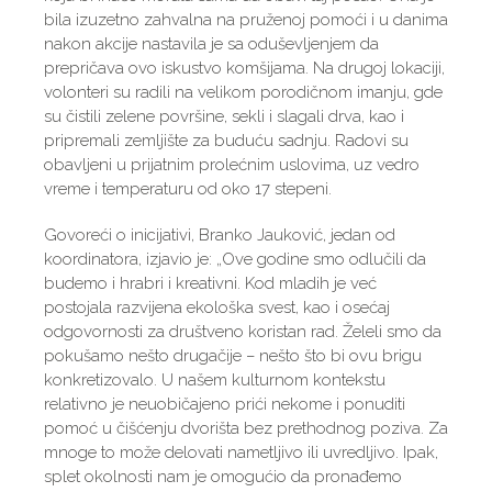
bila izuzetno zahvalna na pruženoj pomoći i u danima
nakon akcije nastavila je sa oduševljenjem da
prepričava ovo iskustvo komšijama. Na drugoj lokaciji,
volonteri su radili na velikom porodičnom imanju, gde
su čistili zelene površine, sekli i slagali drva, kao i
pripremali zemljište za buduću sadnju. Radovi su
obavljeni u prijatnim prolećnim uslovima, uz vedro
vreme i temperaturu od oko 17 stepeni.
Govoreći o inicijativi, Branko Jauković, jedan od
koordinatora, izjavio je: „Ove godine smo odlučili da
budemo i hrabri i kreativni. Kod mladih je već
postojala razvijena ekološka svest, kao i osećaj
odgovornosti za društveno koristan rad. Želeli smo da
pokušamo nešto drugačije – nešto što bi ovu brigu
konkretizovalo. U našem kulturnom kontekstu
relativno je neuobičajeno prići nekome i ponuditi
pomoć u čišćenju dvorišta bez prethodnog poziva. Za
mnoge to može delovati nametljivo ili uvredljivo. Ipak,
splet okolnosti nam je omogućio da pronađemo