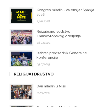
Kongres mladih - Valensija/Španija
2026.
23.01.2026.
Reizabrano vođstvo
Transevropskog odeljenja
08.07.2025.
Izabran predsednik Generalne
konferencije
05.07.2025.
RELIGIJA I DRUŠTVO
Dan mladih u Nišu
31.03.2026.