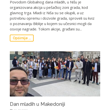
Povodom Globalnog dana mladih, u Nišu je
organizovana akcija u pešačkoj zoni grada, kod
glavnog trga. Mladi iz Niša su se okupili, a uz
potrebnu opremu i dozvole grada, sproveli su kviz
o poznavanju Biblije u kojem su učesnici mogli da
osvoje nagrade. Tokom akcije, građani su...
Opširnije ...
Dan mladih u Makedoniji