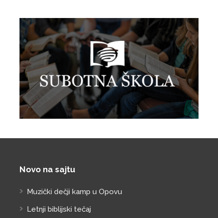
Novo na sajtu
Muzički dečji kamp u Opovu
Letnji biblijski tečaj