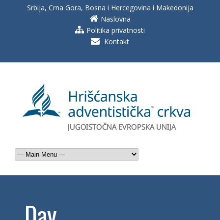
Srbija, Crna Gora, Bosna i Hercegovina i Makedonija
Naslovna
Politika privatnosti
Kontakt
Day