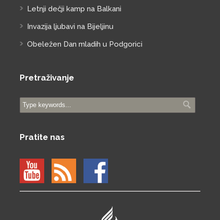
Letnji dečji kamp na Balkani
Invazija ljubavi na Bijeljinu
Obeležen Dan mladih u Podgorici
Pretraživanje
Pratite nas