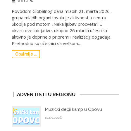
31.03.2026.
Povodom Globalnog dana mladih 21. marta 2026.,
grupa mladih organizovala je aktivnost u centru
Skoplja pod motom „Neka ljubav procveta“. U
okviru ove inicijative, ukupno 26 mladih učesnika
aktivno je doprinelo pripremi i realizaciji događaja.
Prethodno su učesnici sa velikom...
Opširnije ...
ADVENTISTI U REGIONU
Muzički dečji kamp u Opovu
01.05.2026.