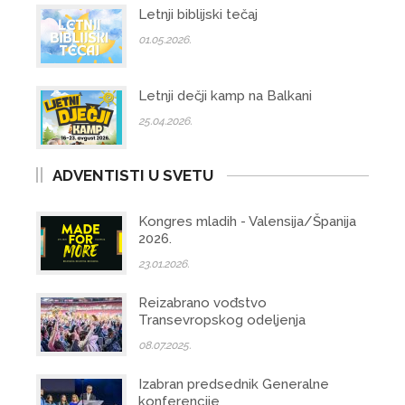
Letnji biblijski tečaj
01.05.2026.
Letnji dečji kamp na Balkani
25.04.2026.
ADVENTISTI U SVETU
Kongres mladih - Valensija/Španija
2026.
23.01.2026.
Reizabrano vođstvo
Transevropskog odeljenja
08.07.2025.
Izabran predsednik Generalne
konferencije