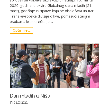
sproveli su volontersku akciju u nedelju, 15. marta
2026. godine, u okviru Globalnog dana mladih (21.
mart), godišnje inicijative koja se obeležava unutar
Trans-evropske divizije crkve, pomažući starijim
osobama kroz uređenje ...
Opširnije ...
Dan mladih u Nišu
31.03.2026.