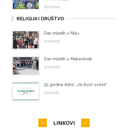
05.07.2025.
RELIGIJA I DRUŠTVO
Dan mladih u Nišu
31.03.2026.
Dan mladih u Makedoniji
31.03.2026.
35 godina Adre: „za život sveta“
23.12.2025.
LINKOVI