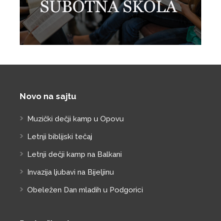
Novo na sajtu
Muzički dečji kamp u Opovu
Letnji biblijski tečaj
Letnji dečji kamp na Balkani
Invazija ljubavi na Bijeljinu
Obeležen Dan mladih u Podgorici