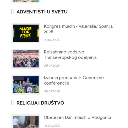
ADVENTISTI U SVETU
Kongres mladih - Valensija/Španija
2026.
23.01.2026.
Reizabrano vođstvo
Transevropskog odeljenja
08.07.2025.
Izabran predsednik Generalne
konferencije
05.07.2025.
RELIGIJA I DRUŠTVO
Obeležen Dan mladih u Podgorici
31.03.2026.