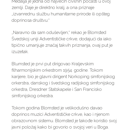
Medalja je jedna od najvećih civilnih počasti u ovoj
zemlji. Daje je direktno kralj, a ona priznaje
„izvanrednu službu humanitarne prirode ili opšteg
doprinosa društvu.“
„Naravno da sam oduševljen,“ rekao je Blomsted
Švedskoj uniji Adventističke crkve, dodajući da iako
tipično umanjuje značaj takvih priznanja, ovaj put je
izuzetak.
Blumsted je prvi put dirigovao Kraljevskim
filharmonijskim orkestrom 1954. godine. Tokom
karijere, bio je glavni dirigent Norkoping simfonijskog
orkerstra, danskog i švedskog radijskog simfonijskog
orkestra, Dresdner Statskapele i San Francisko
simfonijskog orkestra.
Tokom godina Blomsted je velikodušno davao
doprinos muzici Adventističke crkve, kao i njenom
obrazovnom sistemu. Blomsted je takođe koristio svoj
javni položaj kako bi govorio o svojoj veri u Boga.