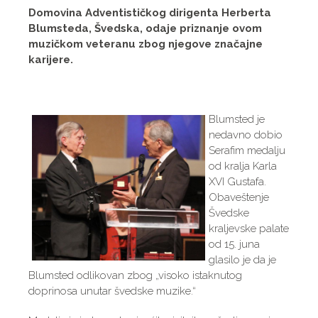
Domovina Adventističkog dirigenta Herberta
Blumsteda, Švedska, odaje priznanje ovom
muzičkom veteranu zbog njegove značajne
karijere.
Blumsted je
nedavno dobio
Serafim medalju
od kralja Karla
XVI Gustafa.
Obaveštenje
Švedske
kraljevske palate
od 15. juna
glasilo je da je
Blumsted odlikovan zbog „visoko istaknutog
doprinosa unutar švedske muzike.“