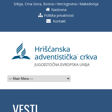
Srbija, Crna Gora, Bosna i Hercegovina i Makedonija
Naslovna
Politika privatnosti
Kontakt
VESTI