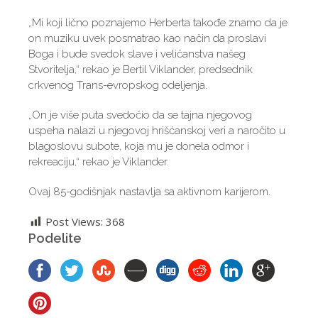
„Mi koji lično poznajemo Herberta takođe znamo da je
on muziku uvek posmatrao kao način da proslavi
Boga i bude svedok slave i veličanstva našeg
Stvoritelja,“ rekao je Bertil Viklander, predsednik
crkvenog Trans-evropskog odeljenja.
„On je više puta svedočio da se tajna njegovog
uspeha nalazi u njegovoj hrišćanskoj veri a naročito u
blagoslovu subote, koja mu je donela odmor i
rekreaciju,“ rekao je Viklander.
Ovaj 85-godišnjak nastavlja sa aktivnom karijerom.
Post Views:
368
Podelite