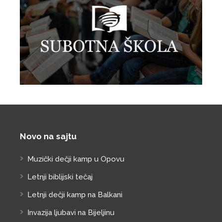
Novo na sajtu
Muzički dečji kamp u Opovu
Letnji biblijski tečaj
Letnji dečji kamp na Balkani
Invazija ljubavi na Bijeljinu