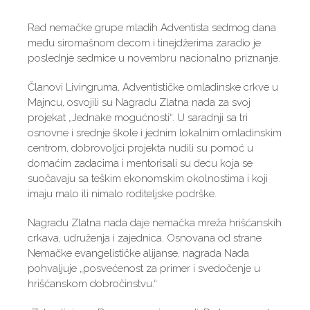
Rad nemačke grupe mladih Adventista sedmog dana
među siromašnom decom i tinejdžerima zaradio je
poslednje sedmice u novembru nacionalno priznanje.
Članovi Livingruma, Adventističke omladinske crkve u
Majncu, osvojili su Nagradu Zlatna nada za svoj
projekat „Jednake mogućnosti“. U saradnji sa tri
osnovne i srednje škole i jednim lokalnim omladinskim
centrom, dobrovoljci projekta nudili su pomoć u
domaćim zadacima i mentorisali su decu koja se
suočavaju sa teškim ekonomskim okolnostima i koji
imaju malo ili nimalo roditeljske podrške.
Nagradu Zlatna nada daje nemačka mreža hrišćanskih
crkava, udruženja i zajednica. Osnovana od strane
Nemačke evangelističke alijanse, nagrada Nada
pohvaljuje „posvećenost za primer i svedočenje u
hrišćanskom dobročinstvu.“