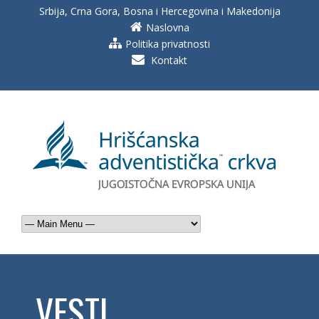
Srbija, Crna Gora, Bosna i Hercegovina i Makedonija
Naslovna
Politika privatnosti
Kontakt
VESTI