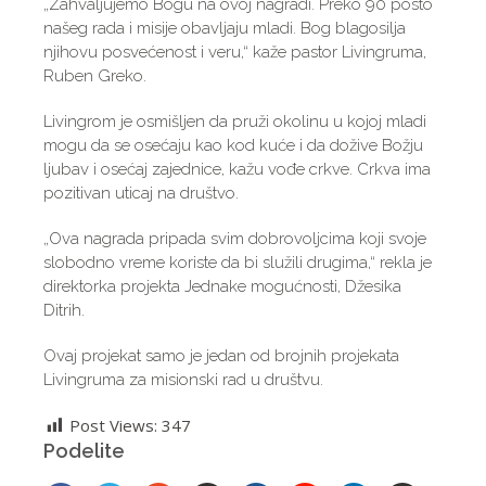
„Zahvaljujemo Bogu na ovoj nagradi. Preko 90 posto
našeg rada i misije obavljaju mladi. Bog blagosilja
njihovu posvećenost i veru,“ kaže pastor Livingruma,
Ruben Greko.
Livingrom je osmišljen da pruži okolinu u kojoj mladi
mogu da se osećaju kao kod kuće i da dožive Božju
ljubav i osećaj zajednice, kažu vođe crkve. Crkva ima
pozitivan uticaj na društvo.
„Ova nagrada pripada svim dobrovoljcima koji svoje
slobodno vreme koriste da bi služili drugima,“ rekla je
direktorka projekta Jednake mogućnosti, Džesika
Ditrih.
Ovaj projekat samo je jedan od brojnih projekata
Livingruma za misionski rad u društvu.
Post Views:
347
Podelite