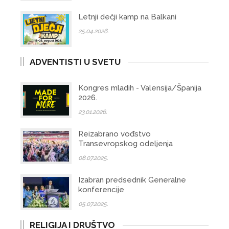
Letnji dečji kamp na Balkani
25.04.2026.
ADVENTISTI U SVETU
Kongres mladih - Valensija/Španija
2026.
23.01.2026.
Reizabrano vođstvo
Transevropskog odeljenja
08.07.2025.
Izabran predsednik Generalne
konferencije
05.07.2025.
RELIGIJA I DRUŠTVO