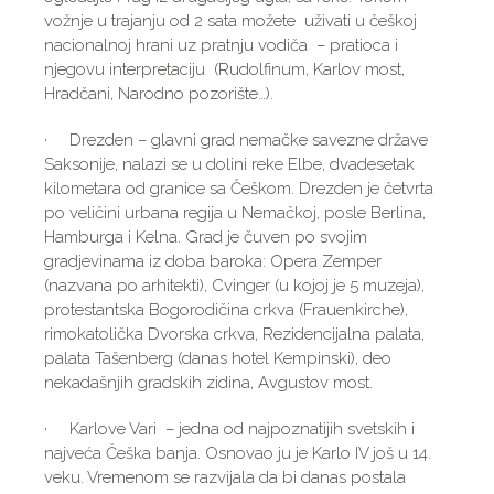
vožnje u trajanju od 2 sata možete uživati u češkoj
nacionalnoj hrani uz pratnju vodiča – pratioca i
njegovu interpretaciju (Rudolfinum, Karlov most,
Hradčani, Narodno pozorište…).
· Drezden – glavni grad nemačke savezne države
Saksonije, nalazi se u dolini reke Elbe, dvadesetak
kilometara od granice sa Češkom. Drezden je četvrta
po veličini urbana regija u Nemačkoj, posle Berlina,
Hamburga i Kelna. Grad je čuven po svojim
gradjevinama iz doba baroka: Opera Zemper
(nazvana po arhitekti), Cvinger (u kojoj je 5 muzeja),
protestantska Bogorodičina crkva (Frauenkirche),
rimokatolička Dvorska crkva, Rezidencijalna palata,
palata Tašenberg (danas hotel Kempinski), deo
nekadašnjih gradskih zidina, Avgustov most.
· Karlove Vari – jedna od najpoznatijih svetskih i
najveća Češka banja. Osnovao ju je Karlo IV još u 14.
veku. Vremenom se razvijala da bi danas postala