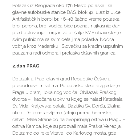
Polazak iz Beograda oko 17h Mesto polaska : sa
glavne autobuske stanice BAS, blok 42, ulaz iz ulice
Antifašističkih borbi br. 46-48 (tačno vreme polaska,
broj perona, broj vodiča biće poznati najkasnije dan
pred putovanje – organizator šalje SMS obaveštenje
svim putnicima sa svim detaljima polaska. Noćna
vožnja kroz Mađarsku i Slovačku sa kraćim usputnim
pauzama radi odmora i prelaska državnih granica.
2.dan PRAG
Dolazak u Prag, glavni grad Republike Češke u
prepodnevnim satima. Po dolasku sledi razgledanje
Praga u pratnji lokalnog vodiča. Obilazak Praškog
dvorca – Hradčana u okviru kojeg se nalazi Katedrala
Sv. Vida, Kraljevska palata, Bazilika Sv. Đorđa, Zlatna
ulica… Dalje nastavljamo šetnju prema boemskoj
četvrti, Male Strane do najživopisnijeg ostrva u Pragu –
ostrva Kampa, koje su prozvali mala Praška Venecija.
Dolazimo do reke Vltave i do Karlovog mosta, gde