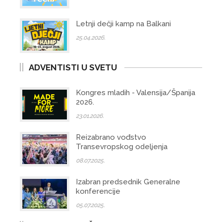
Letnji dečji kamp na Balkani
25.04.2026.
ADVENTISTI U SVETU
Kongres mladih - Valensija/Španija
2026.
23.01.2026.
Reizabrano vođstvo
Transevropskog odeljenja
08.07.2025.
Izabran predsednik Generalne
konferencije
05.07.2025.