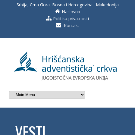
Srbija, Crna Gora, Bosna i Hercegovina i Makedonija
Naslovna
Politika privatnosti
Kontakt
VESTI