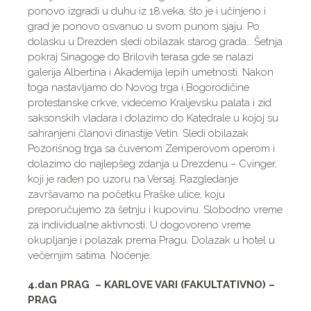
ponovo izgradi u duhu iz 18.veka, što je i učinjeno i
grad je ponovo osvanuo u svom punom sjaju. Po
dolasku u Drezden sledi obilazak starog grada… Šetnja
pokraj Sinagoge do Brilovih terasa gde se nalazi
galerija Albertina i Akademija lepih umetnosti. Nakon
toga nastavljamo do Novog trga i Bogorodičine
protestanske crkve, videćemo Kraljevsku palata i zid
saksonskih vladara i dolazimo do Katedrale u kojoj su
sahranjeni članovi dinastije Vetin. Sledi obilazak
Pozorišnog trga sa čuvenom Zemperovom operom i
dolazimo do najlepšeg zdanja u Drezdenu – Cvinger,
koji je rađen po uzoru na Versaj. Razgledanje
završavamo na početku Praške ulice, koju
preporučujemo za šetnju i kupovinu. Slobodno vreme
za individualne aktivnosti. U dogovoreno vreme
okupljanje i polazak prema Pragu. Dolazak u hotel u
večernjim satima. Noćenje.
4.dan PRAG – KARLOVE VARI (FAKULTATIVNO) –
PRAG