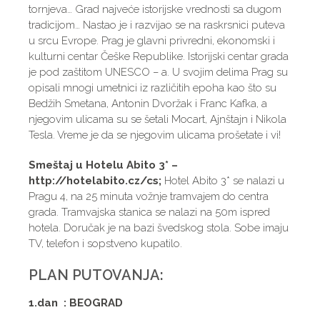
tornjeva… Grad najveće istorijske vrednosti sa dugom
tradicijom… Nastao je i razvijao se na raskrsnici puteva
u srcu Evrope. Prag je glavni privredni, ekonomski i
kulturni centar Češke Republike. Istorijski centar grada
je pod zaštitom UNESCO – a. U svojim delima Prag su
opisali mnogi umetnici iz različitih epoha kao što su
Bedžih Smetana, Antonin Dvoržak i Franc Kafka, a
njegovim ulicama su se šetali Mocart, Ajnštajn i Nikola
Tesla. Vreme je da se njegovim ulicama prošetate i vi!
Smeštaj u Hotelu Abito 3* –
http://hotelabito.cz/cs;
Hotel Abito 3* se nalazi u
Pragu 4, na 25 minuta vožnje tramvajem do centra
grada. Tramvajska stanica se nalazi na 50m ispred
hotela. Doručak je na bazi švedskog stola. Sobe imaju
TV, telefon i sopstveno kupatilo.
PLAN PUTOVANJA:
1.dan : BEOGRAD