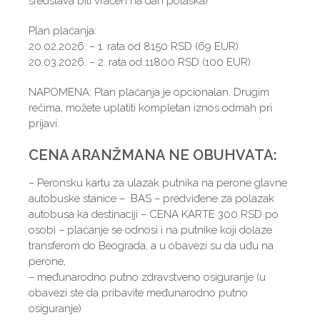
sredstava biti vraćen na dan polaska)
Plan plaćanja:
20.02.2026. – 1. rata od 8150 RSD (69 EUR)
20.03.2026. – 2. rata od 11800 RSD (100 EUR)
NAPOMENA: Plan plaćanja je opcionalan. Drugim
rečima, možete uplatiti kompletan iznos odmah pri
prijavi.
CENA ARANŽMANA NE OBUHVATA:
– Peronsku kartu za ulazak putnika na perone glavne
autobuske stanice – BAS – predviđene za polazak
autobusa ka destinaciji – CENA KARTE 300 RSD po
osobi – plaćanje se odnosi i na putnike koji dolaze
transferom do Beograda, a u obavezi su da uđu na
perone,
– međunarodno putno zdravstveno osiguranje (u
obavezi ste da pribavite međunarodno putno
osiguranje)