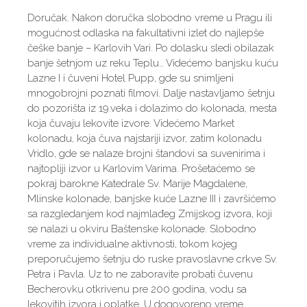
Doručak. Nakon doručka slobodno vreme u Pragu ili
mogućnost odlaska na fakultativni izlet do najlepše
češke banje – Karlovih Vari. Po dolasku sledi obilazak
banje šetnjom uz reku Teplu… Videćemo banjsku kuću
Lazne I i čuveni Hotel Pupp, gde su snimljeni
mnogobrojni poznati filmovi. Dalje nastavljamo šetnju
do pozorišta iz 19.veka i dolazimo do kolonada, mesta
koja čuvaju lekovite izvore. Videćemo Market
kolonadu, koja čuva najstariji izvor, zatim kolonadu
Vridlo, gde se nalaze brojni štandovi sa suvenirima i
najtopliji izvor u Karlovim Varima. Prošetaćemo se
pokraj barokne Katedrale Sv. Marije Magdalene,
Mlinske kolonade, banjske kuće Lazne III i završićemo
sa razgledanjem kod najmlađeg Zmijskog izvora, koji
se nalazi u okviru Baštenske kolonade. Slobodno
vreme za individualne aktivnosti, tokom kojeg
preporučujemo šetnju do ruske pravoslavne crkve Sv.
Petra i Pavla. Uz to ne zaboravite probati čuvenu
Becherovku otkrivenu pre 200 godina, vodu sa
lekovitih izvora i oplatke. U dogovoreno vreme