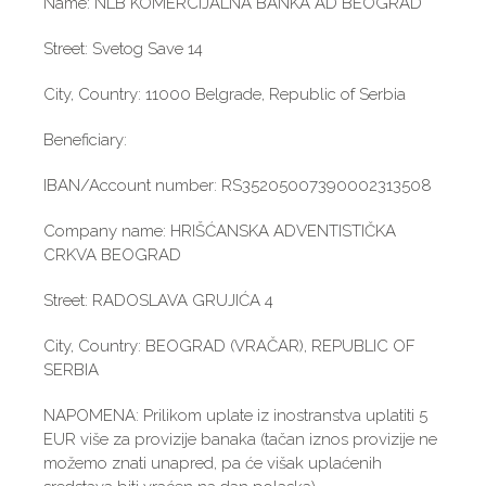
Name: NLB KOMERCIJALNA BANKA AD BEOGRAD
Street: Svetog Save 14
City, Country: 11000 Belgrade, Republic of Serbia
Beneficiary:
IBAN/Account number: RS35205007390002313508
Company name: HRIŠĆANSKA ADVENTISTIČKA
CRKVA BEOGRAD
Street: RADOSLAVA GRUJIĆA 4
City, Country: BEOGRAD (VRAČAR), REPUBLIC OF
SERBIA
NAPOMENA: Prilikom uplate iz inostranstva uplatiti 5
EUR više za provizije banaka (tačan iznos provizije ne
možemo znati unapred, pa će višak uplaćenih