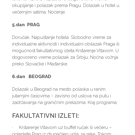
okupljanje i polazak prema Pragu. Dolazak u hotel u
večernjim satima. Noćenje.
5.dan PRAG
Doručak. Napuštanje hotela. Slobodno vreme za
individualne aktivnosti i individualni obilazak Praga ili
mogućnost fakultativnog izleta Krstarenje Vltavom. U
dogovoreno vreme polazak za Srbiju. Noćna vožnja
preko Slovačke i Mađarske.
6.dan BEOGRAD
Dolazak u Beograd na mesto polaska u ranim
jutarnjim časovima – zavisno od uslova na putu i
zadržavanja na graničnim prelazima. Kraj programa.
FAKULTATIVNI IZLETI:
· Krstarenje Vltavom uz buffet ručak ili večeru –
ogledajte Prag iz drugačijeg ugla, sa reke. Tokom