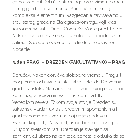
ćemo „zamisliti želju“ i nakon toga prelazimo na obalu
starog grada do spomenika Karla IV i baroknog
kompleksa Klementinum. Razgledanje završavamo u
srcu starog grada na Starogradskom trgu koji krasi
Astronomski sat – Orloj i Crkva Sv. Marije pred Tinom.
Nakon razgledanja smeštaj u hotel. (u popodnevnim
satima). Slobodno vreme za individualne aktivnosti.
Noćenje.
3.dan PRAG – DREZDEN (FAKULTATIVNO) – PRAG
Doručak. Nakon doručka slobodno vreme u Pragu ili
mogućnost odlaska na fakultativni izlet do Drezdena,
grada na istoku Nemačke, koji je zbog svog izuzetnog
kulturnog značaja nazvan Firencom na Elbi i
Venecijom severa. Tokom svoje istorije Drezden su
saksonski vladari ukrasili predivnim spomenicima i
gradjevinama po uzoru na najlepše gradove u
Francuskoj i Italiji. Nažalost, usled bombardovanja u
Drugom svetskom ratu Drezden je sravnjen sa
zemljom, ali ubrzo nakon toga doneta je odluka da se