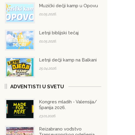
Muzički dečji kamp u Opovu
01.05.2026.
Letnji biblijski tečaj
01.05.2026.
Letnji dečji kamp na Balkani
25.04.2026.
ADVENTISTI U SVETU
Kongres mladih - Valensija/
Španija 2026.
23.01.2026.
Reizabrano vođstvo
Transevropskog odeljenja