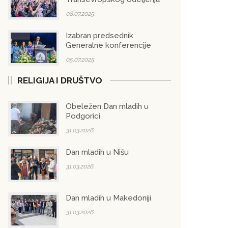
08.07.2025.
Izabran predsednik
Generalne konferencije
05.07.2025.
RELIGIJA I DRUŠTVO
Obeležen Dan mladih u
Podgorici
31.03.2026.
Dan mladih u Nišu
31.03.2026.
Dan mladih u Makedoniji
31.03.2026.