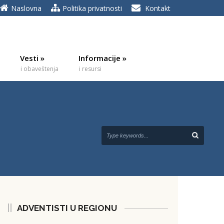
Naslovna
Politika privatnosti
Kontakt
Vesti
»
Informacije
»
i obaveštenja
i resursi
ADVENTISTI U REGIONU