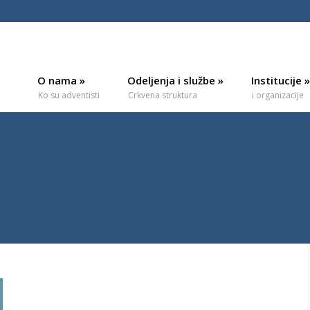
O nama
»
Odeljenja i službe
»
Institucije
»
Ko su adventisti
Crkvena struktura
i organizacije