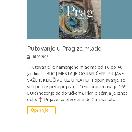
Putovanje u Prag za mlade
16.02.2026.
Putovanje je namenjeno mladima od 16 do 40
godina! BROJ MESTA JE OGRANIČEN! PRIJAVE
VAŽE ISKLJUČIVO UZ UPLATU! Popunjavanje se
vrši po prispeću prijava. Cena aranžmana je 169
EUR (noćenje sa doručkom). Plan plaćanja je iznet
dole.
Prijave su otvorene do 25. marta!...
Opširnije ...