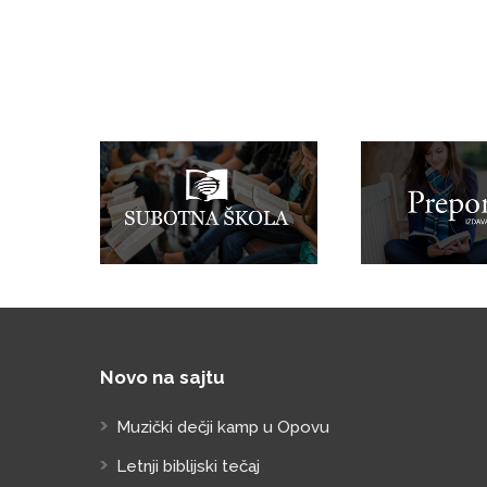
Novo na sajtu
Muzički dečji kamp u Opovu
Letnji biblijski tečaj