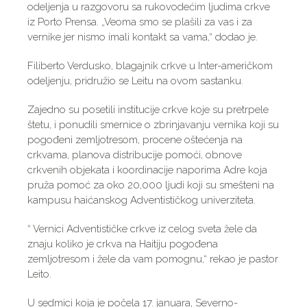
odeljenja u razgovoru sa rukovodećim ljudima crkve
iz Porto Prensa. „Veoma smo se plašili za vas i za
vernike jer nismo imali kontakt sa vama,“ dodao je.
Filiberto Verdusko, blagajnik crkve u Inter-američkom
odeljenju, pridružio se Leitu na ovom sastanku.
Zajedno su posetili institucije crkve koje su pretrpele
štetu, i ponudili smernice o zbrinjavanju vernika koji su
pogođeni zemljotresom, procene oštećenja na
crkvama, planova distribucije pomoći, obnove
crkvenih objekata i koordinacije naporima Adre koja
pruža pomoć za oko 20,000 ljudi koji su smešteni na
kampusu haićanskog Adventističkog univerziteta.
“ Vernici Adventističke crkve iz celog sveta žele da
znaju koliko je crkva na Haitiju pogođena
zemljotresom i žele da vam pomognu,“ rekao je pastor
Leito.
U sedmici koja je počela 17. januara, Severno-