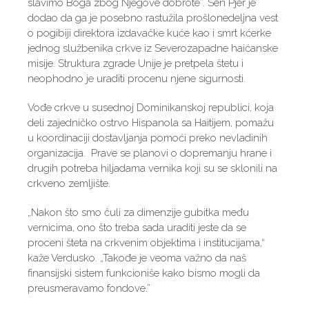
slavimo Boga zbog Njegove dobrote”. Sen Pjer je
dodao da ga je posebno rastužila prošlonedeljna vest
o pogibiji direktora izdavačke kuće kao i smrt kćerke
jednog službenika crkve iz Severozapadne haićanske
misije. Struktura zgrade Unije je pretpela štetu i
neophodno je uraditi procenu njene sigurnosti.
Vođe crkve u susednoj Dominikanskoj republici, koja
deli zajedničko ostrvo Hispanola sa Haitijem, pomažu
u koordinaciji dostavljanja pomoći preko nevladinih
organizacija. Prave se planovi o dopremanju hrane i
drugih potreba hiljadama vernika koji su se sklonili na
crkveno zemljište.
„Nakon što smo čuli za dimenzije gubitka među
vernicima, ono što treba sada uraditi jeste da se
proceni šteta na crkvenim objektima i institucijama,“
kaže Verdusko. „Takođe je veoma važno da naš
finansijski sistem funkcioniše kako bismo mogli da
preusmeravamo fondove.”