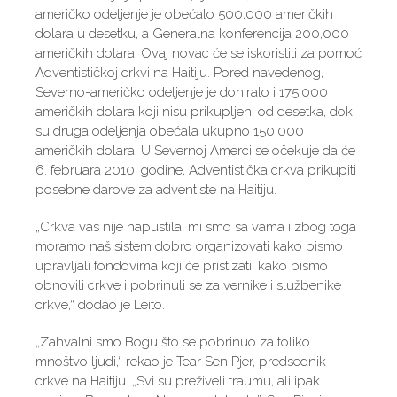
američko odeljenje je obećalo 500,000 američkih
dolara u desetku, a Generalna konferencija 200,000
američkih dolara. Ovaj novac će se iskoristiti za pomoć
Adventističkoj crkvi na Haitiju. Pored navedenog,
Severno-američko odeljenje je doniralo i 175,000
američkih dolara koji nisu prikupljeni od desetka, dok
su druga odeljenja obećala ukupno 150,000
američkih dolara. U Severnoj Amerci se očekuje da će
6. februara 2010. godine, Adventistička crkva prikupiti
posebne darove za adventiste na Haitiju.
„Crkva vas nije napustila, mi smo sa vama i zbog toga
moramo naš sistem dobro organizovati kako bismo
upravljali fondovima koji će pristizati, kako bismo
obnovili crkve i pobrinuli se za vernike i službenike
crkve,“ dodao je Leito.
„Zahvalni smo Bogu što se pobrinuo za toliko
mnoštvo ljudi,“ rekao je Tear Sen Pjer, predsednik
crkve na Haitiju. „Svi su preživeli traumu, ali ipak