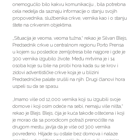
onemogućilo bilo kakvu komunikaciju , bila potrebna
cela nedelja da saznaju informacije o stanju svojih
propovednika, službenika crkve, vernika kao i o stanju
štete na crkvenim objektima.
„Situacija je veoma, veoma tužna,“ rekao je Silvan Blejs,
Predsednik crkve u centralnom regionu Porto Prensa
u kojem su posledice zemljotresa bile najgore i gde je
300 vernika izgubilo živote. Među mrtvima je i 14
osoba koje su bile na probi hora kada su se krov i
zidovi adventističke crkve koja je u blizini
Predsedničke palate srušili na njih. Drugi članovi hora
uspeli su da se spasu.
„Imamo više od 12,000 vernika koji su izgubili svoje
domove i koji osim odeće na sebi, nemaju više ništa,“
rekao je Blejs. Blejs, čija je kuća takođe oštećena i koji
je morao da sa porodicom potraži prenoćište na
drugom mestu, javlja da je više od 300 vernika
povređeno. Hiljade su ostale bez domova i nalaze