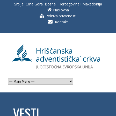
Srbija, Crna Gora, Bosna i Hercegovina i Makedonija
Naslovna
Politika privatnosti
Kontakt
VESTI