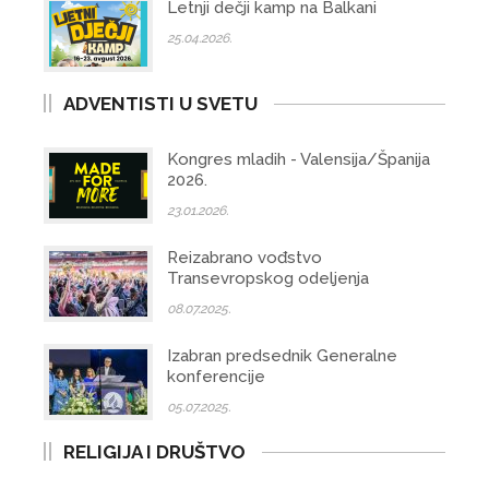
Letnji dečji kamp na Balkani
25.04.2026.
ADVENTISTI U SVETU
Kongres mladih - Valensija/Španija
2026.
23.01.2026.
Reizabrano vođstvo
Transevropskog odeljenja
08.07.2025.
Izabran predsednik Generalne
konferencije
05.07.2025.
RELIGIJA I DRUŠTVO