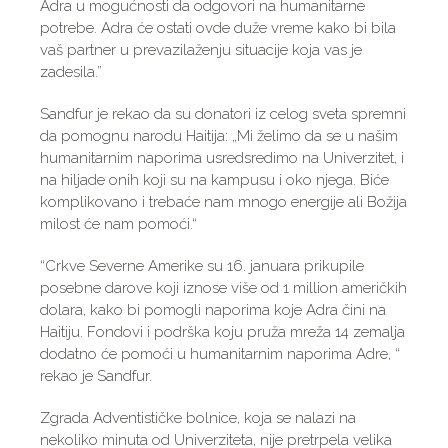
Adra u mogućnosti da odgovori na humanitarne
potrebe. Adra će ostati ovde duže vreme kako bi bila
vaš partner u prevazilaženju situacije koja vas je
zadesila.”
Sandfur je rekao da su donatori iz celog sveta spremni
da pomognu narodu Haitija: „Mi želimo da se u našim
humanitarnim naporima usredsredimo na Univerzitet, i
na hiljade onih koji su na kampusu i oko njega. Biće
komplikovano i trebaće nam mnogo energije ali Božija
milost će nam pomoći.“
“Crkve Severne Amerike su 16. januara prikupile
posebne darove koji iznose više od 1 million američkih
dolara, kako bi pomogli naporima koje Adra čini na
Haitiju. Fondovi i podrška koju pruža mreža 14 zemalja
dodatno će pomoći u humanitarnim naporima Adre, “
rekao je Sandfur.
Zgrada Adventističke bolnice, koja se nalazi na
nekoliko minuta od Univerziteta, nije pretrpela velika