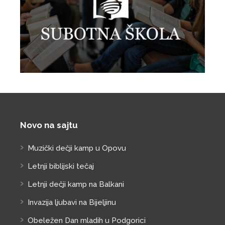
Novo na sajtu
Muzički dečji kamp u Opovu
Letnji biblijski tečaj
Letnji dečji kamp na Balkani
Invazija ljubavi na Bijeljinu
Obeležen Dan mladih u Podgorici