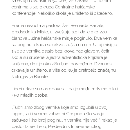
smeštaj u dvorištima 50 useljivih crkava ili u raznim
centrima u 30 okruga Centralne haićanske
konferencije. Nekoliko škola je uništeno ili oštećeno.
Prema navodima pastora Žan Bernarda Banate,
predsednika Misije, u izveštaju stoji da je oko 220
članova Južne haićanske misije poginulo. Dva vernika
su poginula kada se crkva srušila na njih. U toj misiji je
15,000 vernika ostalo bez krova nad glavom, četiri
škole su srušene, a jedna adventistička knjižara je
uništena, dok je oko 280 ljudi povređeno. Dvanaest
crkava je uništeno, a više od 30 je pretrpelo značajnu
štetu, javlja Banate.
Lideri crkve su nas obavestili da je među mrtvima bilo i
450 mladih osoba.
„Tužni smo zbog vernika koje smo izgubili u ovoj
tagediji ali i veoma zahvalni Gospodu što vas je
sačuvao i što broj poginulih vernika nije veći,“ rekao je
pastor Izrael Leito, Predesdnik Inter-američkog