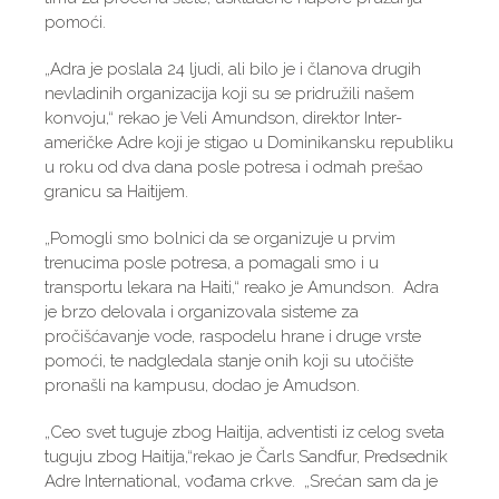
pomoći.
„Adra je poslala 24 ljudi, ali bilo je i članova drugih
nevladinih organizacija koji su se pridružili našem
konvoju,“ rekao je Veli Amundson, direktor Inter-
američke Adre koji je stigao u Dominikansku republiku
u roku od dva dana posle potresa i odmah prešao
granicu sa Haitijem.
„Pomogli smo bolnici da se organizuje u prvim
trenucima posle potresa, a pomagali smo i u
transportu lekara na Haiti,“ reako je Amundson. Adra
je brzo delovala i organizovala sisteme za
pročišćavanje vode, raspodelu hrane i druge vrste
pomoći, te nadgledala stanje onih koji su utočište
pronašli na kampusu, dodao je Amudson.
„Ceo svet tuguje zbog Haitija, adventisti iz celog sveta
tuguju zbog Haitija,“rekao je Čarls Sandfur, Predsednik
Adre International, vođama crkve. „Srećan sam da je