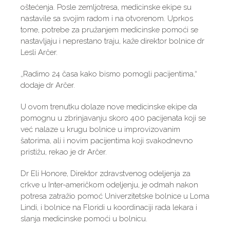
oštećenja. Posle zemljotresa, medicinske ekipe su
nastavile sa svojim radom i na otvorenom. Uprkos
tome, potrebe za pružanjem medicinske pomoći se
nastavljaju i neprestano traju, kaže direktor bolnice dr
Lesli Arčer.
„Radimo 24 časa kako bismo pomogli pacijentima,“
dodaje dr Arčer.
U ovom trenutku dolaze nove medicinske ekipe da
pomognu u zbrinjavanju skoro 400 pacijenata koji se
već nalaze u krugu bolnice u improvizovanim
šatorima, ali i novim pacijentima koji svakodnevno
pristižu, rekao je dr Arčer.
Dr Eli Honore, Direktor zdravstvenog odeljenja za
crkve u Inter-američkom odeljenju, je odmah nakon
potresa zatražio pomoć Univerzitetske bolnice u Loma
Lindi, i bolnice na Floridi u koordinaciji rada lekara i
slanja medicinske pomoći u bolnicu.