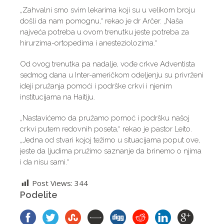
„Zahvalni smo svim lekarima koji su u velikom broju
došli da nam pomognu,“ rekao je dr Arčer. „Naša
najveća potreba u ovom trenutku jeste potreba za
hirurzima-ortopedima i anesteziolozima.“
Od ovog trenutka pa nadalje, vođe crkve Adventista
sedmog dana u Inter-američkom odeljenju su privrženi
ideji pružanja pomoći i podrške crkvi i njenim
institucijama na Haitiju.
„Nastavićemo da pružamo pomoć i podršku našoj
crkvi putem redovnih poseta,“ rekao je pastor Leito.
„Jedna od stvari kojoj težimo u situacijama poput ove,
jeste da ljudima pružimo saznanje da brinemo o njima
i da nisu sami.“
Post Views:
344
Podelite