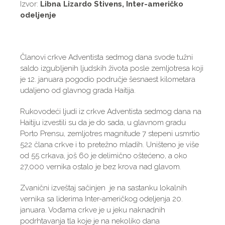
Izvor:
Libna Lizardo Stivens, Inter-američko
odeljenje
Članovi crkve Adventista sedmog dana svode tužni
saldo izgubljenih ljudskih života posle zemljotresa koji
je 12. januara pogodio područje šesnaest kilometara
udaljeno od glavnog grada Haitija.
Rukovodeći ljudi iz crkve Adventista sedmog dana na
Haitiju izvestili su da je do sada, u glavnom gradu
Porto Prensu, zemljotres magnitude 7 stepeni usmrtio
522 člana crkve i to pretežno mladih. Uništeno je više
od 55 crkava, još 60 je delimično oštećeno, a oko
27,000 vernika ostalo je bez krova nad glavom.
Zvanični izveštaj sačinjen je na sastanku lokalnih
vernika sa liderima Inter-američkog odeljenja 20.
januara. Vođama crkve je u jeku naknadnih
podrhtavanja tla koje je na nekoliko dana