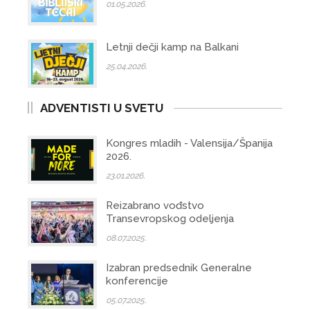
01.05.2026.
Letnji dečji kamp na Balkani
25.04.2026.
ADVENTISTI U SVETU
Kongres mladih - Valensija/Španija
2026.
23.01.2026.
Reizabrano vođstvo
Transevropskog odeljenja
08.07.2025.
Izabran predsednik Generalne
konferencije
05.07.2025.