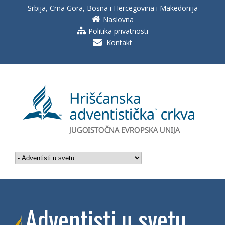
Srbija, Crna Gora, Bosna i Hercegovina i Makedonija
Naslovna
Politika privatnosti
Kontakt
Adventisti u svetu