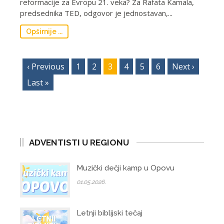
reformacije za Evropu 21. veka? Za Rafata Kamala,
predsednika TED, odgovor je jednostavan,...
Opširnije ...
‹ Previous
1
2
3
4
5
6
Next ›
Last »
ADVENTISTI U REGIONU
Muzički dečji kamp u Opovu
01.05.2026.
Letnji biblijski tečaj