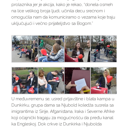
prolaznika jer je akcija, kako je rekao, “donela osmeh
na lice velikog broja ljudi, učinila decu srećnom i
omogućila nam da komuniciramo o vezama koje traju
uključujući i večno prijateljstvo sa Bogom.”
U međuvremenu se, usred prljavštine i blata kampa u
Dunkirku, grupa dama sa Njubold koledža susrela sa
imigrantima iz Sirije, Afganistana, Iraka i Severne Afrike
koji očajnički tragaju za mogućnošću da pređu kanal
ka Engleskoj. Dok crkve iz Dunkirka i Njubolda