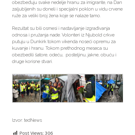
obezbeđuju svake nedelje hranu za imigrante, na Dan
zaljubljenih su doneli i specijalni poklon u vidu crvene
ruže za veliki broj žena koje se nalaze tamo.
Rezultat su bili osmesi i nastavljanje izgrađivanja
odnosa i pružanja nade. Volonteri iz Njubold crkve
putuju u Dunkirk tokom vikenda noseći opremu za
kuvanje i hranu. Tokom prethodnog meseca su
obezbedili šatore, odeću, posteljinu, jakne, obuću i
druge korisne stvari.
Izvor: tedNews
Post Views:
306