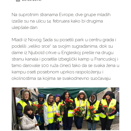
Na suprotnim stranama Evrope, dve grupe mladih
izašle su na ulicu 14. februara kako bi drugima
ulepšale dan.
Mladi iz Novog Sada su posetili park u centru grada i
podelili „veliko srce“ sa svojim sugrađanima, dok su
dame iz Njubold crkve u Engleskoj prešle na drugu
stranu kanala i posetile izbeglički kamp u Francuskoj i
tamo darovale 100 ruža čineći tako da se svaka žena u
kampu oseti posebnom uprkos raspoloženju i
okolnostima sa kojima se svakodnevno suočavaju.