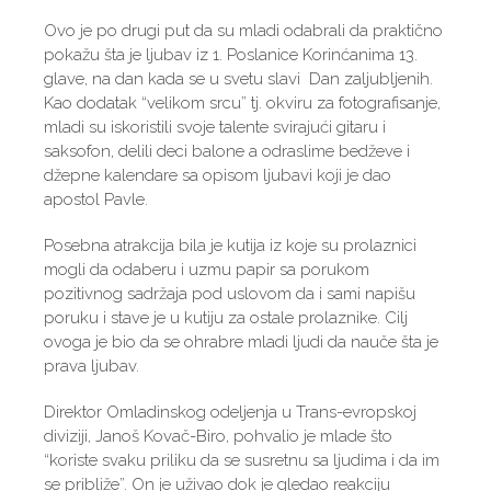
Ovo je po drugi put da su mladi odabrali da praktično
pokažu šta je ljubav iz 1. Poslanice Korinćanima 13.
glave, na dan kada se u svetu slavi Dan zaljubljenih.
Kao dodatak “velikom srcu” tj. okviru za fotografisanje,
mladi su iskoristili svoje talente svirajući gitaru i
saksofon, delili deci balone a odraslime bedževe i
džepne kalendare sa opisom ljubavi koji je dao
apostol Pavle.
Posebna atrakcija bila je kutija iz koje su prolaznici
mogli da odaberu i uzmu papir sa porukom
pozitivnog sadržaja pod uslovom da i sami napišu
poruku i stave je u kutiju za ostale prolaznike. Cilj
ovoga je bio da se ohrabre mladi ljudi da nauče šta je
prava ljubav.
Direktor Omladinskog odeljenja u Trans-evropskoj
diviziji, Janoš Kovač-Biro, pohvalio je mlade što
“koriste svaku priliku da se susretnu sa ljudima i da im
se približe”. On je uživao dok je gledao reakciju