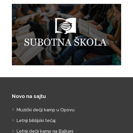
Novo na sajtu
Muzički dečji kamp u Opovu
Letnji biblijski tečaj
Letnji dečji kamp na Balkani