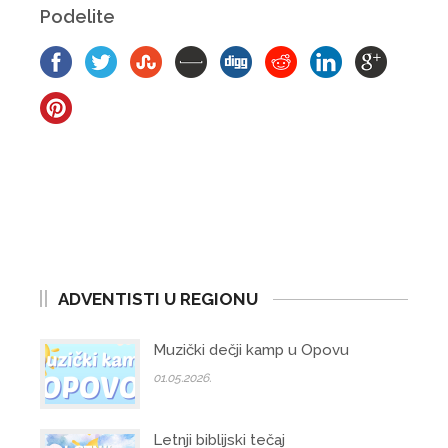
Podelite
ADVENTISTI U REGIONU
Muzički dečji kamp u Opovu
01.05.2026.
Letnji biblijski tečaj