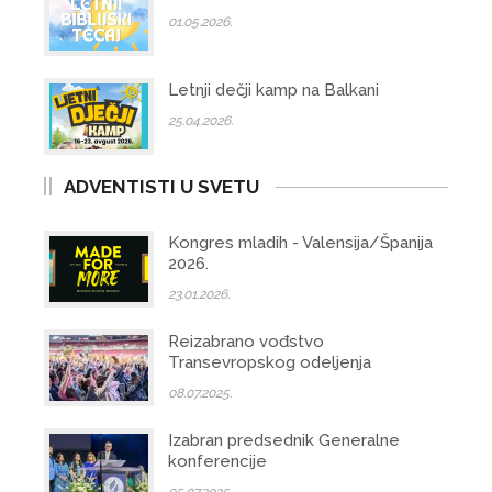
01.05.2026.
Letnji dečji kamp na Balkani
25.04.2026.
ADVENTISTI U SVETU
Kongres mladih - Valensija/Španija
2026.
23.01.2026.
Reizabrano vođstvo
Transevropskog odeljenja
08.07.2025.
Izabran predsednik Generalne
konferencije
05.07.2025.