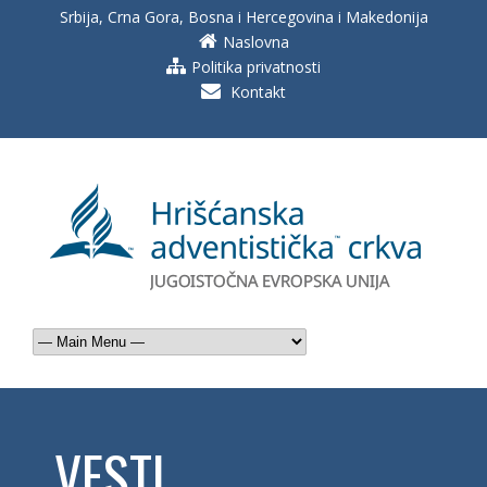
Srbija, Crna Gora, Bosna i Hercegovina i Makedonija
Naslovna
Politika privatnosti
Kontakt
VESTI