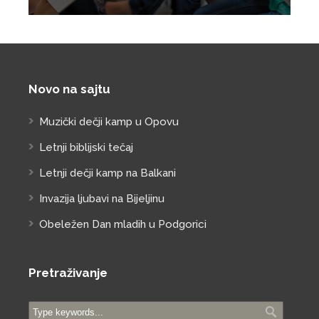
Novo na sajtu
Muzički dečji kamp u Opovu
Letnji biblijski tečaj
Letnji dečji kamp na Balkani
Invazija ljubavi na Bijeljinu
Obeležen Dan mladih u Podgorici
Pretraživanje