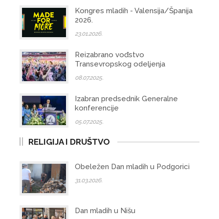
Kongres mladih - Valensija/Španija
2026.
23.01.2026.
Reizabrano vođstvo
Transevropskog odeljenja
08.07.2025.
Izabran predsednik Generalne
konferencije
05.07.2025.
RELIGIJA I DRUŠTVO
Obeležen Dan mladih u Podgorici
31.03.2026.
Dan mladih u Nišu