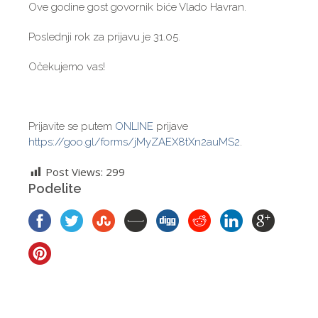
Ove godine gost govornik biće Vlado Havran.
Poslednji rok za prijavu je 31.05.
Očekujemo vas!
Prijavite se putem
ONLINE
prijave
https://goo.gl/forms/jMyZAEX8tXn2auMS2
.
Post Views:
299
Podelite