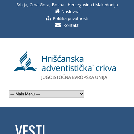
Srbija, Crna Gora, Bosna i Hercegovina i Makedonija
Naslovna
Politika privatnosti
Kontakt
VESTI