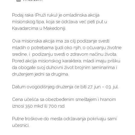
Podaj raka (Pruži ruku) je omladinska akcija
misionskog tipa, koja se održava već peti put u
Kavadarcima u Makedoniji.
Ova misionska akcija ima za cilj podizanje svesti
mladih o potrebama ljudi oko njih, o očuvanju životne
sredine, i podizanju svesti o zdravom načinu života.
Pored akcija misionskog karaktera, mladi imaju priliku
da obogate svoj duhovni život brojnim seminarima i
druženjem jedni sa drugima.
Datum ovogodišnjeg druženja će biti 27. jun – 03. jul.
Cena učešća sa obezbeđenim smeštajem i hranom
iznosi 350 mkd ili 700 rsd.
Putne troškove do mesta održavanja pokrivaju sami
učesnici.