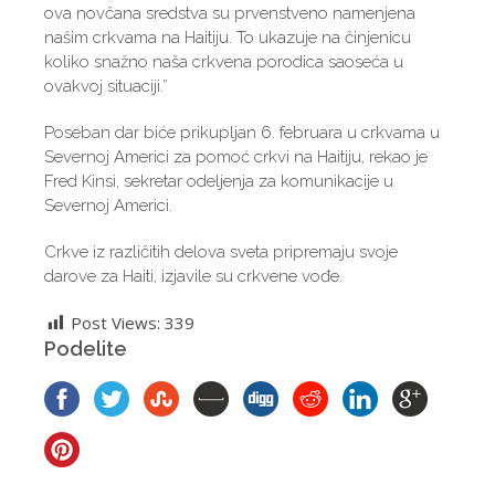
ova novčana sredstva su prvenstveno namenjena
našim crkvama na Haitiju. To ukazuje na činjenicu
koliko snažno naša crkvena porodica saoseća u
ovakvoj situaciji.”
Poseban dar biće prikupljan 6. februara u crkvama u
Severnoj Americi za pomoć crkvi na Haitiju, rekao je
Fred Kinsi, sekretar odeljenja za komunikacije u
Severnoj Americi.
Crkve iz različitih delova sveta pripremaju svoje
darove za Haiti, izjavile su crkvene vođe.
Post Views:
339
Podelite