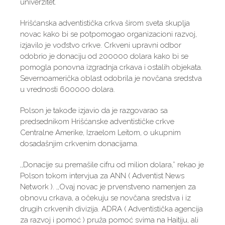
univerzitet.
Hrišćanska adventistička crkva širom sveta skuplja
novac kako bi se potpomogao organizacioni razvoj,
izjavilo je vođstvo crkve. Crkveni upravni odbor
odobrio je donaciju od 200000 dolara kako bi se
pomogla ponovna izgradnja crkava i ostalih objekata.
Severnoamerička oblast odobrila je novčana sredstva
u vrednosti 600000 dolara.
Polson je takođe izjavio da je razgovarao sa
predsednikom Hrišćanske adventističke crkve
Centralne Amerike, Izraelom Leitom, o ukupnim
dosadašnjim crkvenim donacijama.
,,Donacije su premašile cifru od milion dolara,” rekao je
Polson tokom intervjua za ANN ( Adventist News
Network ). ,,Ovaj novac je prvenstveno namenjen za
obnovu crkava, a očekuju se novčana sredstva i iz
drugih crkvenih divizija. ADRA ( Adventistička agencija
za razvoj i pomoć ) pruža pomoć svima na Haitiju, ali