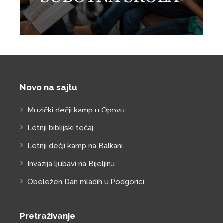
Novo na sajtu
Muzički dečji kamp u Opovu
Letnji biblijski tečaj
Letnji dečji kamp na Balkani
Invazija ljubavi na Bijeljinu
Obeležen Dan mladih u Podgorici
Pretraživanje