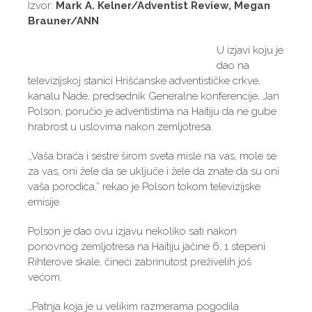
Izvor:
Mark A. Kelner/Adventist Review, Megan
Brauner/ANN
U izjavi koju je
dao na
televizijskoj stanici Hrišćanske adventističke crkve,
kanalu Nade, predsednik Generalne konferencije, Jan
Polson, poručio je adventistima na Haitiju da ne gube
hrabrost u uslovima nakon zemljotresa.
,,Vaša braća i sestre širom sveta misle na vas, mole se
za vas, oni žele da se uključe i žele da znate da su oni
vaša porodica,” rekao je Polson tokom televizijske
emisije.
Polson je dao ovu izjavu nekoliko sati nakon
ponovnog zemljotresa na Haitiju jačine 6, 1 stepeni
Rihterove skale, čineći zabrinutost preživelih još
većom.
,,Patnja koja je u velikim razmerama pogodila