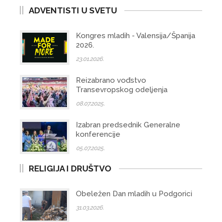
ADVENTISTI U SVETU
Kongres mladih - Valensija/Španija
2026.
23.01.2026.
Reizabrano vođstvo
Transevropskog odeljenja
08.07.2025.
Izabran predsednik Generalne
konferencije
05.07.2025.
RELIGIJA I DRUŠTVO
Obeležen Dan mladih u Podgorici
31.03.2026.