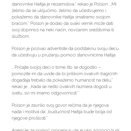
stanovnike Haitija je nezamisliva,” rekao je Polson. ,,Mi
želimo da se uključimo, želimo da učestvujemo i
pokažemo da stanovnike Haitija smatramo svojom
braćom.” Polson je dodao da svaki vernik može dati
svoj doprinos na neki način, novčanim sredstvima ili
službom.
Polson je pozvao adventiste da podstaknu svoju decu
da učestvuju u pružanju pomoći stanovnicima Haitija.
,, Pričajte svojoj deci o tome što se dogodilo –
pomozite im da uvide da bi prilikom ovakvih tragičnih
događaja trebalo da pokažemo humanost na delu,”
rekao je. ,,Kada se nešto ovakvih razmera dogodi u
svetu…svi mi imamo odgovornost.”
Polson je završio svoj govor rečima da je njegova
nada i molitva da ,,budućnost Haitija bude bolja od
njegove prošlosti.”
Agencije za pomoć procenjuju da je oko 200000 ljudi