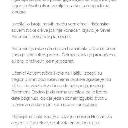
izgubilo život nakon zemljotresa koji se dogodio 12.
januara.
Izveštaji o broju mrtvih među vernicima Hrišćanske
adventističke crkve još nije konačan, izjavio je Orvel
Parčment, Polsonov pomoćnik.
Parčment je rekao da su dva hora imala probu u crkvi
kada je zemljotres počeo. Četrnaest tela je pronađeno,
ali broj preživelih još nije poznat.
Učenici Adventističke škole na Haitiju izbegli su
tragičnu smrt pod ruševinama školske zgrade jer su
istrčali da vide kakva buka dolazi spolja, rekao je
Parčment. Dodao je da nema izveštaja da je ijedno
dete poginulo, dok je jedan domar izgubio život u
ruševinama škole prilikom udara zemljotresa.
Materijalna šteta, kad je u pitanju imovina Hrišćanske
adventističke crkve, obuhvata crkve, bolnicu i