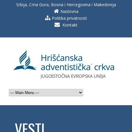
Srbija, Crna Gora, Bosna i Hercegovina i Makedonija
Naslovna
Politika privatnosti
Kontakt
VESTI