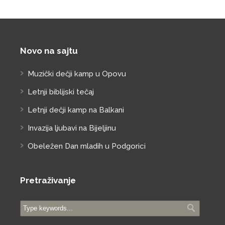
Novo na sajtu
Muzički dečji kamp u Opovu
Letnji biblijski tečaj
Letnji dečji kamp na Balkani
Invazija ljubavi na Bijeljinu
Obeležen Dan mladih u Podgorici
Pretraživanje