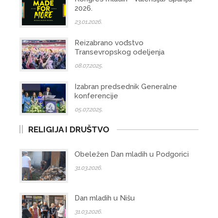
2026.
23.01.2026.
Reizabrano vođstvo
Transevropskog odeljenja
08.07.2025.
Izabran predsednik Generalne
konferencije
05.07.2025.
RELIGIJA I DRUŠTVO
Obeležen Dan mladih u Podgorici
31.03.2026.
Dan mladih u Nišu
31.03.2026.