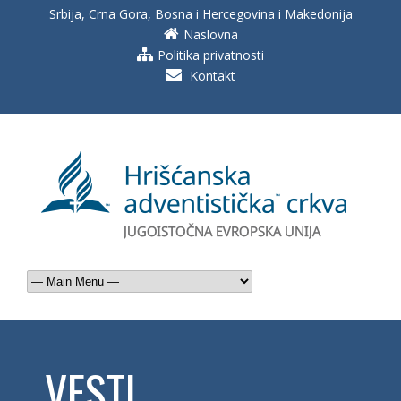
Srbija, Crna Gora, Bosna i Hercegovina i Makedonija
Naslovna
Politika privatnosti
Kontakt
VESTI