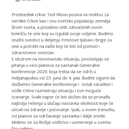
Predsednik crkve Ted Vilson poziva na molitvu za
vernike Crkve kao i svu svetsku populaciju zemalja
širom sveta, a posebno onih zahvaćenih ovom
bolešću te o
ne koji su izgubili svoje voljene. Budimo
snažni svedoci u deljenju Hristove ljubavi i brige za
one u potrebi na način koji će biti od pomoći i
zdravstveno svestan.
S obzirom na novonastalu situaciju, postavljaju se
pitanja u vezi planova za sastanak Generalne
konferencije 2020. koja treba da se održi u
Indijanapolisu od 25. juna do 4. jula. Budite sigurni da
službenici Generalne konferencije i ostali saradnici i
vođe Crkve razmatraju situaciju i sve moguće
scenarije. Svaki napor će biti uložen da se pronađu
najbolja rešenja u slučaju nastavka okolnosti koje će
uticati na zdravlje i putovanje. Ipak, u ovom trenutku,
svi planovi za održavanje sastanka i dalje vrede.
Molimo se za Božije vođstvo i usmerenje u svemu
što radimo.