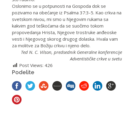
Oslonimo se u potpunosti na Gospoda dok se
pozivamo na obećanje iz Psalma 37:3-5. Kao crkva na
svetskom nivou, mi smo u Njegovim rukama sa
kakvim god teškoćama da se suočimo tokom
propovedanja Hrista, Njegove trostruke anđeoske
vesti i Njegovog skorog drugog dolaska. Hvala vam
za molitve za Božiju crkvu i njeno delo.
Ted N. C. Vilson, predsednik Generalne konferencije
Adventističke crkve u svetu
Post Views:
426
Podelite