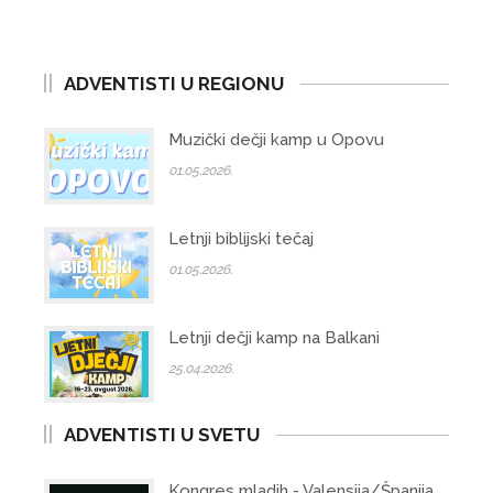
ADVENTISTI U REGIONU
Muzički dečji kamp u Opovu
01.05.2026.
Letnji biblijski tečaj
01.05.2026.
Letnji dečji kamp na Balkani
25.04.2026.
ADVENTISTI U SVETU
Kongres mladih - Valensija/Španija