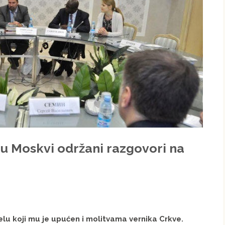
 Moskvi održani razgovori na
lu koji mu je upućen i molitvama vernika Crkve.