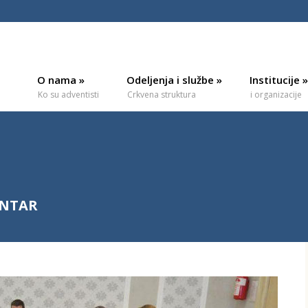
O nama
»
Odeljenja i službe
»
Institucije
»
Ko su adventisti
Crkvena struktura
i organizacije
ENTAR