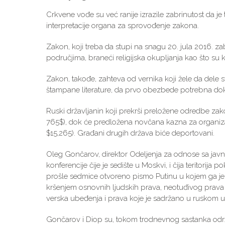
Crkvene vođe su već ranije izrazile zabrinutost da je 
interpretacije organa za sprovođenje zakona.
Zakon, koji treba da stupi na snagu 20. jula 2016. z
područjima, braneći religijska okupljanja kao što su ku
Zakon, takođe, zahteva od vernika koji žele da dele 
štampane literature, da prvo obezbede potrebna do
Ruski državljanin koji prekrši preložene odredbe z
765$), dok će predložena novčana kazna za organizac
$15,265). Građani drugih država biće deportovani.
Oleg Gončarov, direktor Odeljenja za odnose sa jav
konferencije čije je sedište u Moskvi, i čija teritorij
prošle sedmice otvoreno pismo Putinu u kojem ga je
kršenjem osnovnih ljudskih prava, neotuđivog prava 
verska ubeđenja i prava koje je sadržano u ruskom
Gončarov i Diop su, tokom trodnevnog sastanka odr