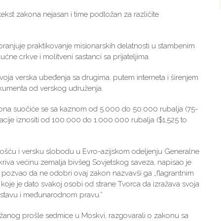
tekst zakona nejasan i time podložan za različite
abranjuje praktikovanje misionarskih delatnosti u stambenim
ćne crkve i molitveni sastanci sa prijateljima.
svoja verska ubeđenja sa drugima, putem interneta i širenjem
kumenta od verskog udruženja.
akona suočiće se sa kaznom od 5.000 do 50.000 rubalja (75-
ije iznositi od 100.000 do 1.000.000 rubalja ($1,525 to
nošću i versku slobodu u Evro-azijskom odeljenju Generalne
a pokriva većinu zemalja bivšeg Sovjetskog saveza, napisao je
 pozvao da ne odobri ovaj zakon nazvavši ga „flagrantnim
koje je dato svakoj osobi od strane Tvorca da izražava svoja
 ustavu i međunarodnom pravu.”
žanog prošle sedmice u Moskvi, razgovarali o zakonu sa