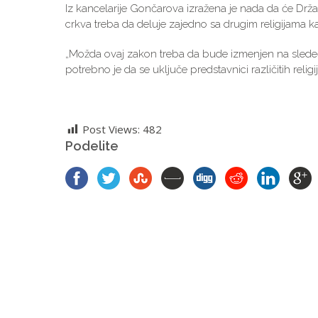
Iz kancelarije Gončarova izražena je nada da će Drž
crkva treba da deluje zajedno sa drugim religijama k
„Možda ovaj zakon treba da bude izmenjen na slede
potrebno je da se uključe predstavnici različitih relig
Post Views:
482
Podelite