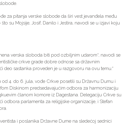
slobode.
đe za pitanja verske slobode da širi vest jevanđela među
što su Mojsije, Josif, Danilo i Jestira, navodi se u izjavi koju
mena verska sloboda biti pod ozbiljnim udarom“, navodi se
dventističke crkve grade dobre odnose sa državnim
 Veći deo sastanka proveden je u razgovoru na ovu temu.“
od 4. do 6. jula, vođe Crkve posetili su Državnu Dumu i
osifom Diskinom predsedavajućim odbora za harmonizaciju
gkuevim članom komore iz Dagestana. Delegaciju Crkve su
i odbora parlamenta za religijske organizacije, i Stefan
ora.
dventista i poslanika Državne Dume na sledećoj sednici