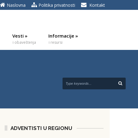
Naslovna
Politika privatnosti
Kontakt
Vesti
»
Informacije
»
i obaveštenja
i resursi
ADVENTISTI U REGIONU