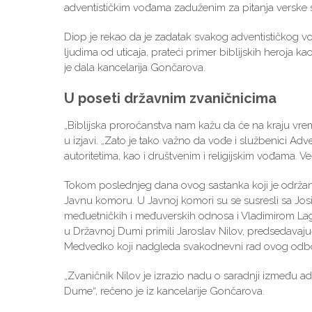
adventističkim vođama zaduženim za pitanja verske 
Diop je rekao da je zadatak svakog adventističkog vo
ljudima od uticaja, prateći primer biblijskih heroja kao 
je dala kancelarija Gončarova.
U poseti državnim zvaničnicima
„Biblijska proročanstva nam kažu da će na kraju vre
u izjavi. „Zato je tako važno da vođe i službenici A
autoritetima, kao i društvenim i religijskim vođama.
Tokom poslednjeg dana ovog sastanka koji je održan 
Javnu komoru. U Javnoj komori su se susresli sa J
međuetničkih i međuverskih odnosa i Vladimirom La
u Državnoj Dumi primili Jaroslav Nilov, predsedavajuć
Medvedko koji nadgleda svakodnevni rad ovog odb
„Zvaničnik Nilov je izrazio nadu o saradnji između a
Dume“, rečeno je iz kancelarije Gončarova.