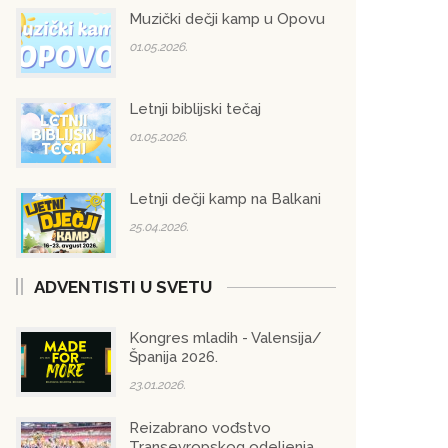
Muzički dečji kamp u Opovu
01.05.2026.
Letnji biblijski tečaj
01.05.2026.
Letnji dečji kamp na Balkani
25.04.2026.
ADVENTISTI U SVETU
Kongres mladih - Valensija/
Španija 2026.
23.01.2026.
Reizabrano vođstvo
Transevropskog odeljenja