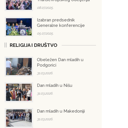
08.07.2025.
Izabran predsednik
Generalne konferencije
05.07.2025.
RELIGIJA I DRUŠTVO
Obeležen Dan mladih u
Podgorici
31.03.2026.
Dan mladih u Nišu
31.03.2026.
Dan mladih u Makedoniji
31.03.2026.