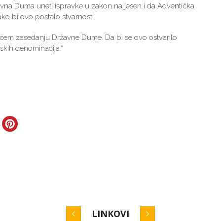
avna Duma uneti ispravke u zakon na jesen i da Adventička
ako bi ovo postalo stvarnost.
ćem zasedanju Državne Dume. Da bi se ovo ostvarilo
ijskih denominacija.“
LINKOVI