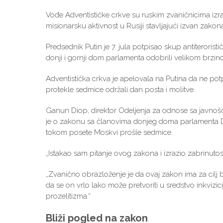
Vođe Adventističke crkve su ruskim zvaničnicima izr
misionarsku aktivnost u Rusiji stavljajući izvan zakona
Predsednik Putin je 7. jula potpisao skup antiteroris
donji i gornji dom parlamenta odobrili velikom brzi
Adventistička crkva je apelovala na Putina da ne potp
protekle sedmice održali dan posta i molitve.
Ganun Diop, direktor Odeljenja za odnose sa javnošć
je o zakonu sa članovima donjeg doma parlamenta 
tokom posete Moskvi prošle sedmice.
„Istakao sam pitanje ovog zakona i izrazio zabrinuto
„Zvanično obrazloženje je da ovaj zakon ima za cilj 
da se on vrlo lako može pretvoriti u sredstvo inkvizi
prozelitizma.“
Bliži pogled na zakon