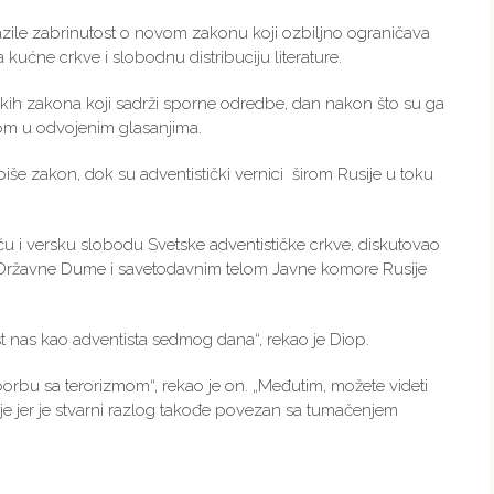
azile zabrinutost o novom zakonu koji ozbiljno ograničava
 kućne crkve i slobodnu distribuciju literature.
tičkih zakona koji sadrži sporne odredbe, dan nakon što su ga
nom u odvojenim glasanjima.
iše zakon, dok su adventistički vernici širom Rusije u toku
u i versku slobodu Svetske adventističke crkve, diskutovao
Državne Dume i savetodavnim telom Javne komore Rusije
st nas kao adventista sedmog dana“, rekao je Diop.
borbu sa terorizmom“, rekao je on. „Međutim, možete videti
cije jer je stvarni razlog takođe povezan sa tumačenjem