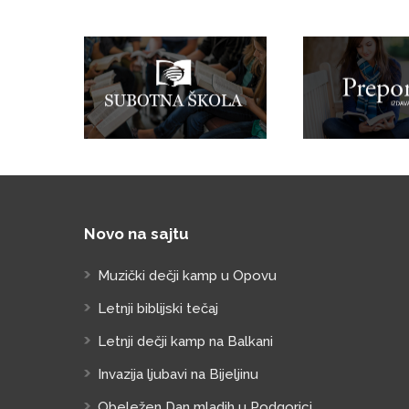
Novo na sajtu
Muzički dečji kamp u Opovu
Letnji biblijski tečaj
Letnji dečji kamp na Balkani
Invazija ljubavi na Bijeljinu
Obeležen Dan mladih u Podgorici