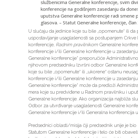
službenicima Generalne konferencije, svim div
konferencije na godišnjem zasedanju da donese
uputstva Generalne konferencije radi smene 
glasova. – Statut Generalne konferencije, član XI
U slučaju da jedinice koje su bile „opomenute“ ili d
uspostavljanje usaglašenosti sa postupanjem Crkve
konferencije,
Radnim pravilnikom
Generalne konfere
konferencije i/ili Generalne konferencije u zasedanj
Generalne konferencije* preporučiće Administrativno
njihovom predsedniku Izvršni odbor Generalne konfere
koje su bile „opomenute“ ili „ukorene“ ostanu neus
konferencije i/ili Generalne konferencije u zasedanj
Generalne konferencije* može da predloži Administ
mera koje su predviđene u Radnom pravilniku i uputst
Generalne konferencije. Ako organizacija najbliža slu
Odbor za utvrđivanje usaglašenosti Generalne konfer
Generalne konferencije i/ili Generalna konferencija
Predsednici oblasti/misija čiji predsednik unije je b
Statutom Generalne konferencije i telo će biti obaveš