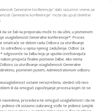
lašenosti Generalne konferencije* dato razumno vreme za
šenosti Generalne konferencije* može da uputi direktne
.
eli da se žali na preporuku može to da učini, u pismenom
je usaglašenosti Generalne konferencije*. Proces
ce smatraće se delom rada Odbora za utvrđivanje
e to određeno u opisu njenog zaduženja. Odbor za
* odgovoriće na žalbu koju je uputila izveštavajuća
 nakon prispeća finalne pismene žalbe. Ako nema
 Odboru za utvrđivanje usaglašenosti Generalne
je direktno, pismenim putem, Administrativnom odboru
neusaglašenost ostane nerazrešena, sledeći viši nivo
oblem ili da omogući započinjanje procesa kojim će se
re navedena, procedura ne omogući usaglašenost i da ne
inice i/ili ustavno izabranog vođe te jedinice (unijski