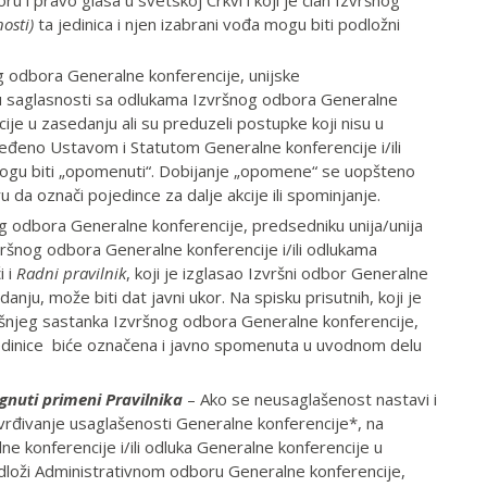
u i pravo glasa u svetskoj Crkvi i koji je član Izvršnog
nosti)
ta jedinica i njen izabrani vođa mogu biti podložni
 odbora Generalne konferencije, unijske
u u saglasnosti sa odlukama Izvršnog odbora Generalne
ije u zasedanju ali su preduzeli postupke koji nisu u
eđeno Ustavom i Statutom Generalne konferencije i/ili
ogu biti „opomenuti“. Dobijanje „opomene“ se uopšteno
da označi pojedince za dalje akcije ili spominjanje.
g odbora Generalne konferencije, predsedniku unija/unija
vršnog odbora Generalne konferencije i/ili odlukama
i i
Radni pravilnik
, koji je izglasao Izvršni odbor Generalne
danju, može biti dat javni ukor. Na spisku prisutnih, koji je
šnjeg sastanka Izvršnog odbora Generalne konferencije,
jedinice biće označena i javno spomenuta u uvodnom delu
gnuti primeni Pravilnika
– Ako se neusaglašenost nastavi i
vrđivanje usaglašenosti Generalne konferencije*, na
e konferencije i/ili odluka Generalne konferencije u
edloži Administrativnom odboru Generalne konferencije,