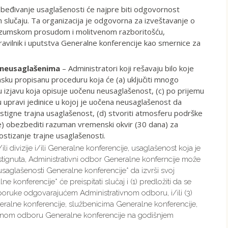
zbeđivanje usaglašenosti će najpre biti odgovornost
slučaju. Ta organizacija je odgovorna za izveštavanje o
razumskom prosudom i molitvenom razboritošću,
ravilnik i uputstva Generalne konferencije kao smernice za
 neusaglašenima
– Administratori koji rešavaju bilo koje
sku propisanu proceduru koja će (a) uključiti mnogo
u izjavu koja opisuje uočenu neusaglašenost, (c) po prijemu
 upravi jedinice u kojoj je uočena neusaglašenost da
stigne trajna usaglašenost, (d) stvoriti atmosferu podrške
 (e) obezbediti razuman vremenski okvir (30 dana) za
ostizanje trajne usaglašenosti.
ili divizije i/ili Generalne konferencije, usaglašenost koja je
postignuta, Administrativni odbor Generalne konferncije može
saglašenosti Generalne konferencije* da izvrši svoj
konferencije* će preispitati slučaj i (1) predložiti da se
eporuke odgovarajućem Administrativnom odboru, i/ili (3)
eralne konferencije, službenicima Generalne konferencije,
ršnom odboru Generalne konferencije na godišnjem