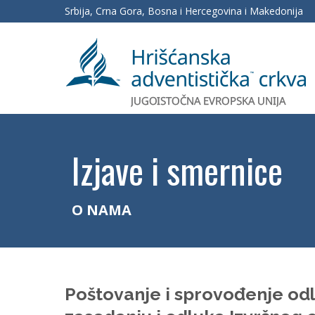
Srbija, Crna Gora, Bosna i Hercegovina i Makedonija
Izjave i smernice
O NAMA
Poštovanje i sprovođenje od