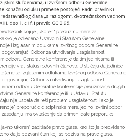
izijskim službenicima, i Izvršnom odboru Generalne
 konačnu odluku i primene postojeći Radni pravilnik i
predstavničkog člana „s razlogom“, dvotrećinskom većinom
II, deo 1. c i f, i pravilo GC B 95.
a predsednik koji je „ukoren“ preduzmu mere za
 kakvo je određeno Ustavom i Statutom Generalne
ncije i izglasanim odlukama Izvršnog odbora Generalne
u, odgovarajući Odbor za utvrđivanje usaglašenosti
m odboru Generalne konferencije da tim jedinicama ili
ncije vrati status redovnih članova. U slučaju da jedinice
aglašene sa izglasanim odlukama Izvršnog odbora Generalne
u, odgovarajući Odbor za utvrđivanje usaglašenosti
rativnom odboru Generalne konferencije preuzimanje drugih
vima Generalne konferencije ili u Ustavu i Statutu
čaju nije uspela da reši problem usaglašenosti i ako je
encije* preporučio disciplinske mere, jedino Izvršni odbor
 u zasedanju ima ovlašćenje da primeni date preporuke.
io „javno ukoren“ zadržaće pravo glasa, kao što je predviđeno
teno da je pozvani član koji se poziva na pravo glasa,