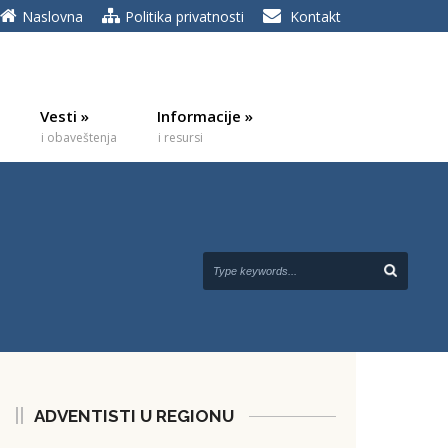
Naslovna
Politika privatnosti
Kontakt
Vesti
»
Informacije
»
i obaveštenja
i resursi
ADVENTISTI U REGIONU