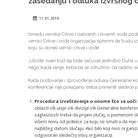
zasedanju i odluka Izvršnog
11.01.2019.
Između vernika Crkve i izabranih crkvenih vođa posto
vernici Crkve i vođe organizacija spremni da budu 
koju su doneli vernici crkve i vođe.
„Uložite svaki trud da biste sačuvali jedinstvo Duha u
nego ikada ranije, treba da se združimo, da radimo slo
Kada poštovanje i sprovođenje odluka Generalne ko
konferencije nije pokazano, treba primeniti sledeće p
Procedura izveštavanje o onome što se uoči
oblasti i/ili unije i/ili divizije i/ili Generalne konf
saglasnosti treba da prijavi slučaj, u pismenom ob
višem novu od jedinice za koju se smatra da nije
najbližeg datom slučaju. Ako bilo koji nivo organi
odgovoran sledećoj višoj organizaciji.