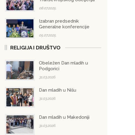
08.07.2025.
Izabran predsednik
Generalne konferencije
05.07.2025.
RELIGIJA I DRUŠTVO
Obeležen Dan mladih u
Podgorici
31.03.2026.
Dan mladih u Nišu
31.03.2026.
Dan mladih u Makedoniji
31.03.2026.