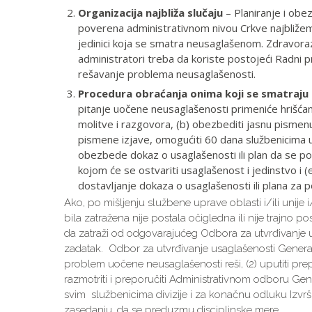
Organizacija najbliža slučaju
– Planiranje i obe
poverena administrativnom nivou Crkve najbližem 
jedinici koja se smatra neusaglašenom. Zdravo
administratori treba da koriste postojeći Radni p
rešavanje problema neusaglašenosti.
Procedura obraćanja onima koji se smatraju
pitanje uočene neusaglašenosti primeniće hrišćan
molitve i razgovora, (b) obezbediti jasnu pismen
pismene izjave, omogućiti 60 dana službenicima u
obezbede dokaz o usaglašenosti ili plan da se po
kojom će se ostvariti usaglašenost i jedinstvo i
dostavljanje dokaza o usaglašenosti ili plana za p
Ako, po mišljenju službene uprave oblasti i/ili unije i/
bila zatražena nije postala očigledna ili nije trajno 
da zatraži od odgovarajućeg Odbora za utvrđivanje u
zadatak. Odbor za utvrđivanje usaglašenosti Generalne 
problem uočene neusaglašenosti reši, (2) uputiti pr
razmotriti i preporučiti Administrativnom odboru Gen
svim službenicima divizije i za konačnu odluku Izv
zasedanju, da se preduzmu disciplinske mere.