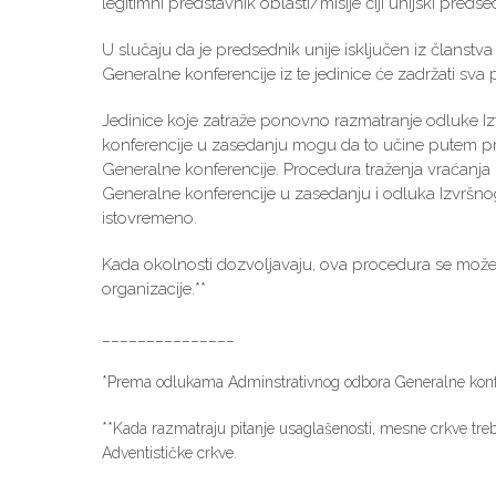
legitimni predstavnik oblasti/misije čiji unijski pre
U slučaju da je predsednik unije isključen iz članst
Generalne konferencije iz te jedinice će zadržati sva 
Jedinice koje zatraže ponovno razmatranje odluke Iz
konferencije u zasedanju mogu da to učine putem p
Generalne konferencije. Procedura traženja vraćanja
Generalne konferencije u zasedanju i odluka Izvršn
istovremeno.
Kada okolnosti dozvoljavaju, ova procedura se može 
organizacije.**
_______________
*Prema odlukama Adminstrativnog odbora Generalne konfere
**Kada razmatraju pitanje usaglašenosti, mesne crkve tr
Adventističke crkve.