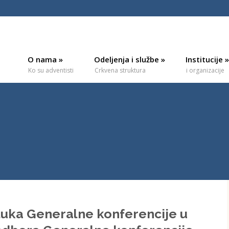
O nama
»
Odeljenja i službe
»
Institucije
»
Ko su adventisti
Crkvena struktura
i organizacije
luka Generalne konferencije u