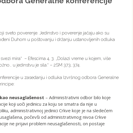
 odbora Generalne konferencije
ji sveto poverenje. Jedinstvo i poverenje jačaju ako su
vođeni Duhom u poštovanju i držanju ustanovljenih odluka
 svezi mira“ – Efescima 4, 3. „Dolazi vreme u kojem, više
žno… u jedinstvu je sila.“ – 2SM 373, 374.
nferencije u zasedanju i odluka Izvršnog odbora Generalne
rincipe:
 kao neusaglašenost
– Administrativni odbor bilo koje
erencije koji uoči jedinicu za koju se smatra da nije u
liku, administrativnoj jedinici Crkve koje je na sledećem
 usaglašena, počevši od administrativnog nivoa Crkve
zacije ne prijavi problem neusaglašenosti, on postaje