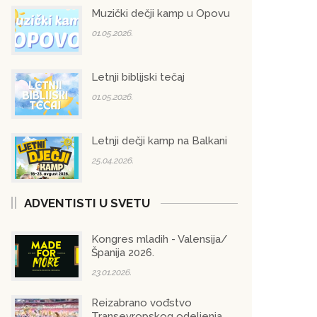
Muzički dečji kamp u Opovu
01.05.2026.
Letnji biblijski tečaj
01.05.2026.
Letnji dečji kamp na Balkani
25.04.2026.
ADVENTISTI U SVETU
Kongres mladih - Valensija/
Španija 2026.
23.01.2026.
Reizabrano vođstvo
Transevropskog odeljenja