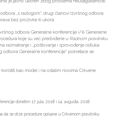
dsednik je javno ukoren zbog problema neusaglašenosti.
va odbora „s razlogom“, drugi članovi Izvršnog odbora
prava bez prozivke ili ukora.
vršnog odbora Generalne konferencije i/ili Generalne
rocedura koje su već predviđene u
Radnom pravilniku
 na razmatranje i „poštovanje i sprovođenje odluka
og odbora Generalne konferencije“ pokretaće se
koristiti kao model i na ostalim nivoima Crkvene
ncije donetim 17. jula, 2018 i 14. avgusta, 2018.
eba da se drže procedure opisane u Crkvenom pravilniku