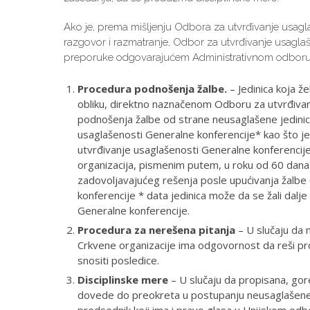
Ako je, prema mišljenju Odbora za utvrđivanje usag
razgovor i razmatranje, Odbor za utvrđivanje usagla
preporuke odgovarajućem Administrativnom odboru
Procedura podnošenja žalbe.
– Jedinica koja ž
obliku, direktno naznačenom Odboru za utvrđivan
podnošenja žalbe od strane neusaglašene jedini
usaglašenosti Generalne konferencije* kao što j
utvrđivanje usaglašenosti Generalne konferencije
organizacija, pismenim putem, u roku od 60 dana
zadovoljavajućeg rešenja posle upućivanja žalbe
konferencije * data jedinica može da se žali dal
Generalne konferencije.
Procedura za nerešena pitanja
– U slučaju da 
Crkvene organizacije ima odgovornost da reši pr
snositi posledice.
Disciplinske mere
– U slučaju da propisana, go
dovede do preokreta u postupanju neusaglašene jed