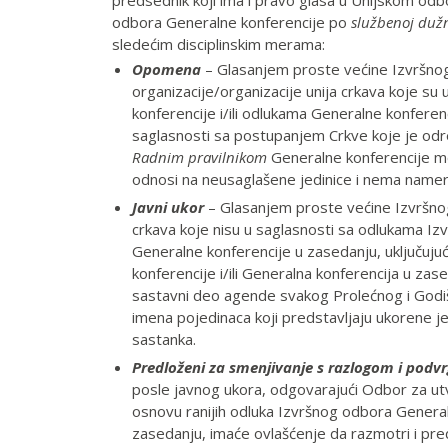
predsednik koji ima i pravo glasa u Unijskom odbor
odbora Generalne konferencije po
službenoj duž
sledećim disciplinskim merama:
Opomena
– Glasanjem proste većine Izvršnog
organizacije/organizacije unija crkava koje s
konferencije i/ili odlukama Generalne konferenc
saglasnosti sa postupanjem Crkve koje je odr
Radnim pravilnikom
Generalne konferencije m
odnosi na neusaglašene jedinice i nema nameru 
Javni ukor
– Glasanjem proste većine Izvršno
crkava koje nisu u saglasnosti sa odlukama Iz
Generalne konferencije u zasedanju, uključujuć
konferencije i/ili Generalna konferencija u zase
sastavni deo agende svakog Prolećnog i Godi
imena pojedinaca koji predstavljaju ukorene 
sastanka.
Predloženi za smenjivanje s razlogom i podvr
posle javnog ukora, odgovarajući Odbor za ut
osnovu ranijih odluka Izvršnog odbora Generaln
zasedanju, imaće ovlašćenje da razmotri i pr