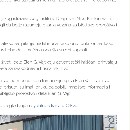
ovednika, starešina i vernika iz Srbije, Bosne i Hercegovine,
jskog istraživačkog instituta: Džejms R. Niks, Klinton Valin,
gli da bolje razumeju pitanja vezana za biblijsko proroštvo i
icale su se pitanja nadahnuća, kako ono funkcioniše, kako
nas treba da tumačimo ono što su oni zapisali.
ivot i delo Elen G. Vajt koju adventistički hrišćani prihvataju
ete za svakodnevni hrišćanski život.
ijske hermeneutike u tumačenju spisa Elen Vajt, istorijske
, prisutni su imali priliku da dobiju mnoštvo informacija i
blijsko proroštvo i dela Elen G. Vajt.
na za gledanje na
youtube kanalu Crkve
.