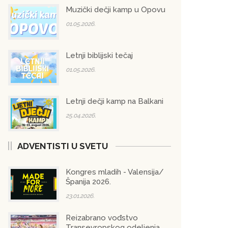
Muzički dečji kamp u Opovu
01.05.2026.
Letnji biblijski tečaj
01.05.2026.
Letnji dečji kamp na Balkani
25.04.2026.
ADVENTISTI U SVETU
Kongres mladih - Valensija/
Španija 2026.
23.01.2026.
Reizabrano vođstvo
Transevropskog odeljenja