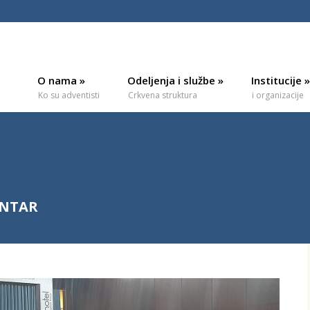
O nama
»
Odeljenja i službe
»
Institucije
»
Ko su adventisti
Crkvena struktura
i organizacije
ENTAR