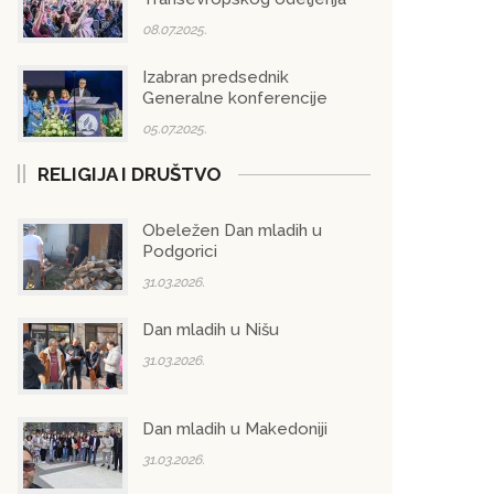
08.07.2025.
Izabran predsednik
Generalne konferencije
05.07.2025.
RELIGIJA I DRUŠTVO
Obeležen Dan mladih u
Podgorici
31.03.2026.
Dan mladih u Nišu
31.03.2026.
Dan mladih u Makedoniji
31.03.2026.