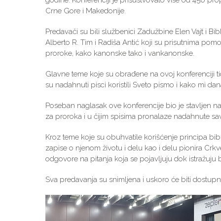
godine. Konferenciji je prisustvovalo više od 450 prop
Crne Gore i Makedonije.
Predavači su bili službenici Zadužbine Elen Vajt i Bibli
Alberto R. Tim i Radiša Antić koji su prisutnima pomo
proroke, kako kanonske tako i vankanonske.
Glavne teme koje su obrađene na ovoj konferenciji t
su nadahnuti pisci koristili Sveto pismo i kako mi da
Poseban naglasak ove konferencije bio je stavljen na ž
za proroka i u čijim spisima pronalaze nadahnute sav
Kroz teme koje su obuhvatile korišćenje principa bibl
zapise o njenom životu i delu kao i delu pionira Crkve
odgovore na pitanja koja se pojavljuju dok istražuju bi
Sva predavanja su snimljena i uskoro će biti dostup