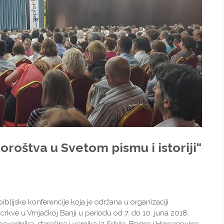
roštva u Svetom pismu i istoriji“
 biblijske konferencije koja je održana u organizaciji
crkve u Vrnjačkoj Banji u periodu od 7. do 10. juna 2018.