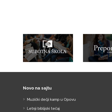
Novo na sajtu
Muzički dečji kamp u Opovu
Letnji biblijski tečaj