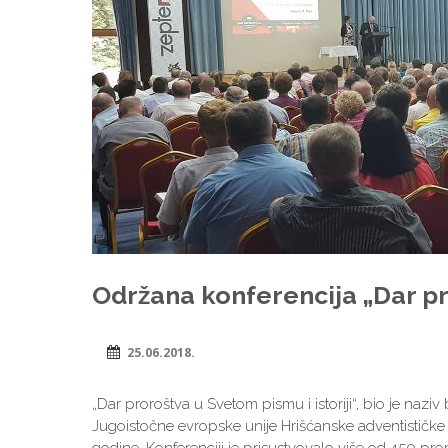
Održana konferencija „Dar pro
25.06.2018.
„Dar proroštva u Svetom pismu i istoriji“, bio je naziv
Jugoistočne evropske unije Hrišćanske adventističke 