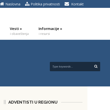
Naslovna
Politika privatnosti
Kontakt
Vesti
»
Informacije
»
i obaveštenja
i resursi
ADVENTISTI U REGIONU