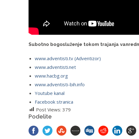
Subotno bogosluženje tokom trajanja vanredno
www.adventisti.tv (Adventizor)
www.adventisti.net
www.hacbg.org
www.adventisti-bih.info
Youtube kanal
Facebook stranica
Post Views:
379
Podelite