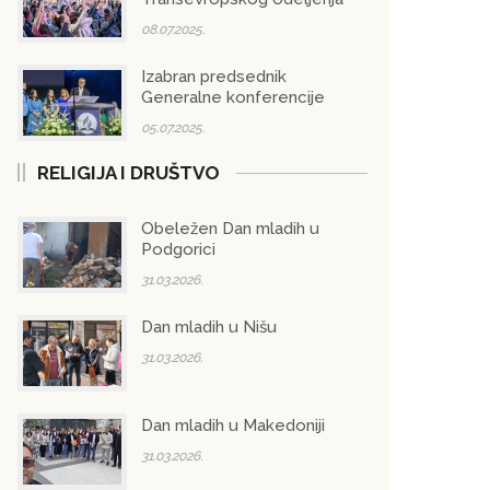
08.07.2025.
Izabran predsednik
Generalne konferencije
05.07.2025.
RELIGIJA I DRUŠTVO
Obeležen Dan mladih u
Podgorici
31.03.2026.
Dan mladih u Nišu
31.03.2026.
Dan mladih u Makedoniji
31.03.2026.