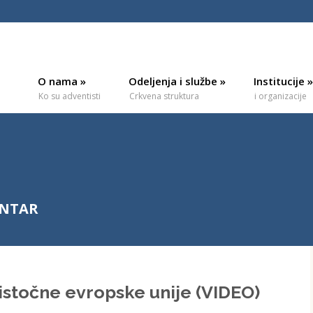
O nama
»
Odeljenja i službe
»
Institucije
»
Ko su adventisti
Crkvena struktura
i organizacije
ENTAR
stočne evropske unije (VIDEO)