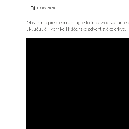
19.03.2020.
Obraćanje predsednika Jugoistočne evropske unije 
uključujući i vernike Hrišćanske adventističke crkve.