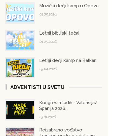
Muzički dečji kamp u Opovu
01.05.2026.
Letnji biblijski tečaj
01.05.2026.
Letnji dečji kamp na Balkani
25.04.2026.
ADVENTISTI U SVETU
Kongres mladih - Valensija/
Španija 2026.
23.01.2026.
Reizabrano vođstvo
Transevropskog odeljenja