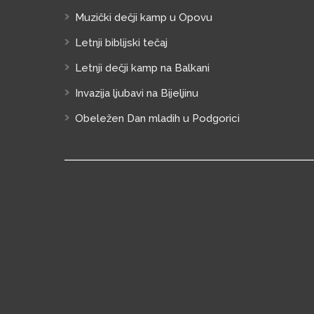
Muzički dečji kamp u Opovu
Letnji biblijski tečaj
Letnji dečji kamp na Balkani
Invazija ljubavi na Bijeljinu
Obeležen Dan mladih u Podgorici