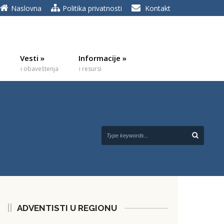
Naslovna
Politika privatnosti
Kontakt
Vesti
»
Informacije
»
i obaveštenja
i resursi
ADVENTISTI U REGIONU