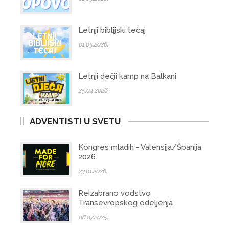
Letnji biblijski tečaj
01.05.2026.
Letnji dečji kamp na Balkani
25.04.2026.
ADVENTISTI U SVETU
Kongres mladih - Valensija/Španija
2026.
23.01.2026.
Reizabrano vođstvo
Transevropskog odeljenja
08.07.2025.