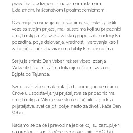
pravcima: budizmom, hinduizmom, islamom,
judaizmom, hrišćanstvom i postmodernizmom.
Ova serija je namenjena hrišćanima koji žele izgraditi
veze sa svojim prijateljima i susedima koji su pripadnici
drugih religija. Za svaku versku grupu data je istorijska
pozadina, polje delovanja, vrednosti i verovanja kao i
zajedničke tačke bazirane na biblijskim principima.
Seriju je snimio Dan Veber, režiser video izdanja
“Adventistička misija”, na lokacijma širom sveta od
Egipta do Tajlanda.
Svrha ovih video materijala je da pomognu vernicima
Crkve u uspostavljanju prijateljstva sa pripadnicima
drugih religija. “Ako je sve što ćete učiniti izgradnja
prijateljstva, svet će biti bolje mesto za život.”, kaže Dan
Veber.
Nadamo se da će i prevod na jezike koji su zastupljeni
na prostoru Jugo-istočne evropske unije HAC, biti