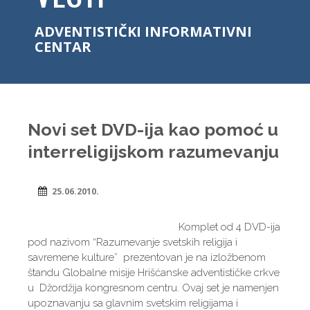
ADVENTISTIČKI INFORMATIVNI
CENTAR
Novi set DVD-ija kao pomoć u
interreligijskom razumevanju
25.06.2010.
Komplet od 4 DVD-ija
pod nazivom “Razumevanje svetskih religija i
savremene kulture” prezentovan je na izložbenom
štandu Globalne misije Hrišćanske adventističke crkve
u Džordžija kongresnom centru. Ovaj set je namenjen
upoznavanju sa glavnim svetskim religijama i