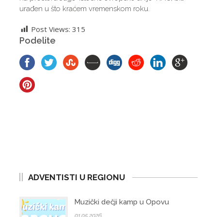
urađen u što kraćem vremenskom roku.
Post Views:
315
Podelite
ADVENTISTI U REGIONU
Muzički dečji kamp u Opovu
01.05.2026.