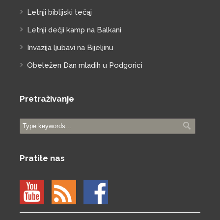
Letnji biblijski tečaj
Letnji dečji kamp na Balkani
Invazija ljubavi na Bijeljinu
Obeležen Dan mladih u Podgorici
Pretraživanje
Pratite nas