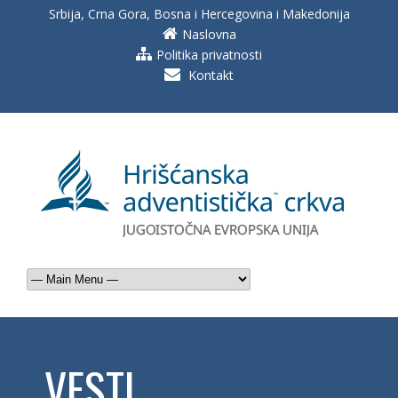
Srbija, Crna Gora, Bosna i Hercegovina i Makedonija
Naslovna
Politika privatnosti
Kontakt
VESTI