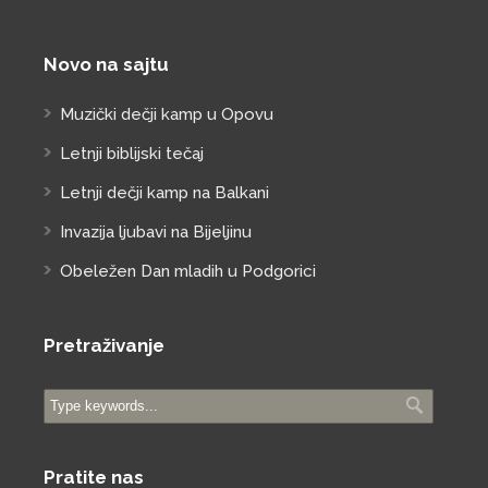
Novo na sajtu
Muzički dečji kamp u Opovu
Letnji biblijski tečaj
Letnji dečji kamp na Balkani
Invazija ljubavi na Bijeljinu
Obeležen Dan mladih u Podgorici
Pretraživanje
Pratite nas