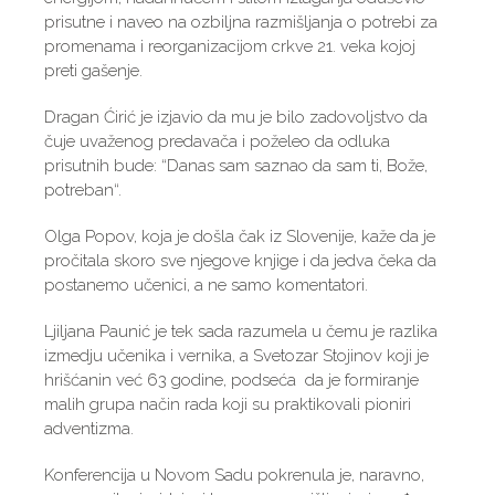
prisutne i naveo na ozbiljna razmišljanja o potrebi za
promenama i reorganizacijom crkve 21. veka kojoj
preti gašenje.
Dragan Ćirić je izjavio da mu je bilo zadovoljstvo da
čuje uvaženog predavača i poželeo da odluka
prisutnih bude: “Danas sam saznao da sam ti, Bože,
potreban“.
Olga Popov, koja je došla čak iz Slovenije, kaže da je
pročitala skoro sve njegove knjige i da jedva čeka da
postanemo učenici, a ne samo komentatori.
Ljiljana Paunić je tek sada razumela u čemu je razlika
izmedju učenika i vernika, a Svetozar Stojinov koji je
hrišćanin već 63 godine, podseća da je formiranje
malih grupa način rada koji su praktikovali pioniri
adventizma.
Konferencija u Novom Sadu pokrenula je, naravno,