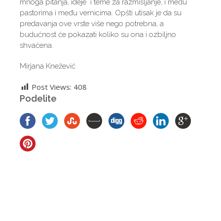
mnoga pitanja, ideje i teme za razmišljanje, i među
pastorima i među vernicima. Opšti utisak je da su
predavanja ove vrste više nego potrebna, a
budućnost će pokazati koliko su ona i ozbiljno
shvaćena.
Mirjana Knežević
Post Views:
408
Podelite