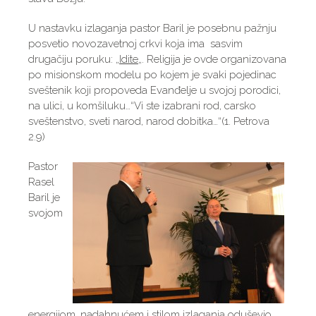
U nastavku izlaganja pastor Baril je posebnu pažnju
posvetio novozavetnoj crkvi koja ima sasvim
drugačiju poruku: „
Idite
„. Religija je ovde organizovana
po misionskom modelu po kojem je svaki pojedinac
sveštenik koji propoveda Evanđelje u svojoj porodici,
na ulici, u komšiluku…“Vi ste izabrani rod, carsko
sveštenstvo, sveti narod, narod dobitka…“(1. Petrova
2.9)
Pastor
Rasel
Baril je
svojom
energijom, nadahnućem i stilom izlaganja oduševio