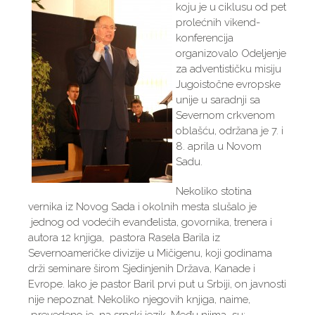
koju je u ciklusu od pet
prolećnih vikend-
konferencija
organizovalo Odeljenje
za adventističku misiju
Jugoistočne evropske
unije u saradnji sa
Severnom crkvenom
oblašću, održana je 7. i
8. aprila u Novom
Sadu.
Nekoliko stotina
vernika iz Novog Sada i okolnih mesta slušalo je
jednog od vodećih evanđelista, govornika, trenera i
autora 12 knjiga, pastora Rasela Barila iz
Severnoameričke divizije u Mičigenu, koji godinama
drži seminare širom Sjedinjenih Država, Kanade i
Evrope. Iako je pastor Baril prvi put u Srbiji, on javnosti
nije nepoznat. Nekoliko njegovih knjiga, naime,