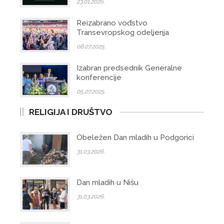
23.01.2026.
Reizabrano vođstvo
Transevropskog odeljenja
08.07.2025.
Izabran predsednik Generalne
konferencije
05.07.2025.
RELIGIJA I DRUŠTVO
Obeležen Dan mladih u Podgorici
31.03.2026.
Dan mladih u Nišu
31.03.2026.