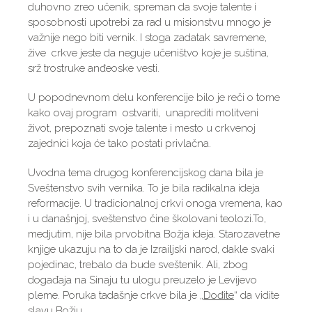
duhovno zreo učenik, spreman da svoje talente i
sposobnosti upotrebi za rad u misionstvu mnogo je
važnije nego biti vernik. I stoga zadatak savremene,
žive crkve jeste da neguje učeništvo koje je suština,
srž trostruke anđeoske vesti.
U popodnevnom delu konferencije bilo je reči o tome
kako ovaj program ostvariti, unaprediti molitveni
život, prepoznati svoje talente i mesto u crkvenoj
zajednici koja će tako postati privlačna.
Uvodna tema drugog konferencijskog dana bila je
Sveštenstvo svih vernika. To je bila radikalna ideja
reformacije. U tradicionalnoj crkvi onoga vremena, kao
i u današnjoj, sveštenstvo čine školovani teolozi.To,
medjutim, nije bila prvobitna Božja ideja. Starozavetne
knjige ukazuju na to da je Izrailjski narod, dakle svaki
pojedinac, trebalo da bude sveštenik. Ali, zbog
događaja na Sinaju tu ulogu preuzelo je Levijevo
pleme. Poruka tadašnje crkve bila je „
Dođite
“ da vidite
slavu Božju.