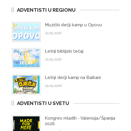
ADVENTISTI U REGIONU
Muzički dečji kamp u Opovu
01.05.2026.
Letnji biblijski tečaj
01.05.2026.
Letnji dečji kamp na Balkani
25.04.2026.
ADVENTISTI U SVETU
Kongres mladih - Valensija/Španija
2026.