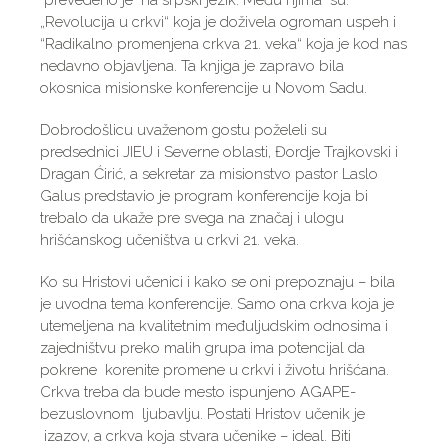
prevedeno je na srpski jezik. Među njima su:
„Revolucija u crkvi“ koja je doživela ogroman uspeh i
“Radikalno promenjena crkva 21. veka“ koja je kod nas
nedavno objavljena. Ta knjiga je zapravo bila
okosnica misionske konferencije u Novom Sadu.
Dobrodošlicu uvaženom gostu poželeli su
predsednici JIEU i Severne oblasti, Đordje Trajkovski i
Dragan Ćirić, a sekretar za misionstvo pastor Laslo
Galus predstavio je program konferencije koja bi
trebalo da ukaže pre svega na značaj i ulogu
hrišćanskog učeništva u crkvi 21. veka.
Ko su Hristovi učenici i kako se oni prepoznaju – bila
je uvodna tema konferencije. Samo ona crkva koja je
utemeljena na kvalitetnim međuljudskim odnosima i
zajedništvu preko malih grupa ima potencijal da
pokrene korenite promene u crkvi i životu hrišćana.
Crkva treba da bude mesto ispunjeno AGAPE-
bezuslovnom ljubavlju. Postati Hristov učenik je
izazov, a crkva koja stvara učenike – ideal. Biti