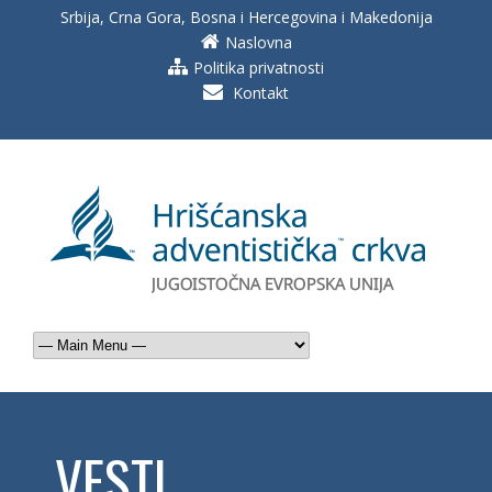
Srbija, Crna Gora, Bosna i Hercegovina i Makedonija
Naslovna
Politika privatnosti
Kontakt
VESTI