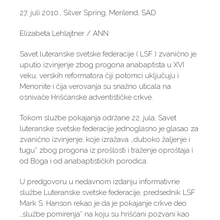
27. juli 2010., Silver Spring, Merilend, SAD
Elizabeta Lehlajtner / ANN
Savet luteranske svetske federacije ( LSF ) zvanično je
uputio izvinjenje zbog progona anabaptista u XVI
veku, verskih reformatora čiji potomci uključuju i
Menonite i čija verovanja su snažno uticala na
osnivače Hrišćanske adventističke crkve.
Tokom službe pokajanja održane 22. jula, Savet
luteranske svetske federacije jednoglasno je glasao za
zvanično izvinjenje, koje izražava ,,duboko žaljenje i
tugu” zbog progona iz prošlosti i traženje oproštaja i
od Boga i od anabaptističkih porodica.
U predgovoru u nedavnom izdanju informativne
službe Luteranske svetske federacije, predsednik LSF
Mark S. Hanson rekao je da je pokajanje crkve deo
,,službe pomirenja” na koju su hrišćani pozvani kao