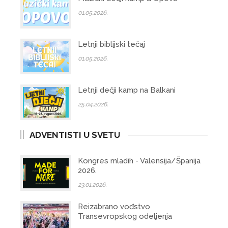
01.05.2026.
Letnji biblijski tečaj
01.05.2026.
Letnji dečji kamp na Balkani
25.04.2026.
ADVENTISTI U SVETU
Kongres mladih - Valensija/Španija
2026.
23.01.2026.
Reizabrano vođstvo
Transevropskog odeljenja