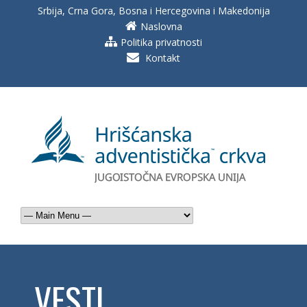
Srbija, Crna Gora, Bosna i Hercegovina i Makedonija
Naslovna
Politika privatnosti
Kontakt
VESTI