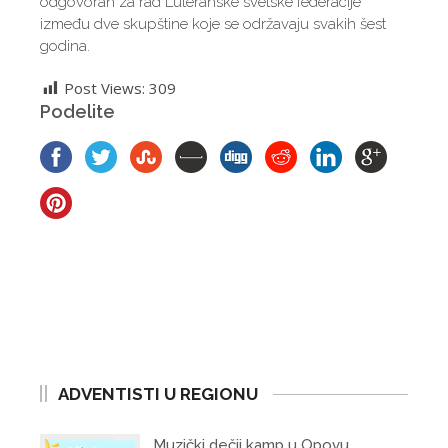
odgovoran za rad Luteranske svetske federacije
između dve skupštine koje se održavaju svakih šest
godina.
Post Views:
309
Podelite
ADVENTISTI U REGIONU
Muzički dečji kamp u Opovu