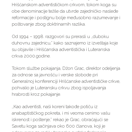
Hrišćanskom adventističkom crkvom, tokom koga su
obe denominacije težile da utvrde zajedničko nasleđe
reformacije i postignu bolje međusobno razumevanje i
poštovanje zbog doktrinarnih razlika.
Od 1994 – 1998. razgovori su prerasli u ,,duboku
duhovnu zajednicu,” kako saznajemo iz izveštaja koje
su objavile i Hrišćanska adventistička i Luteranska
crkva 2000.godine.
Tokom službe pokajanja, Džon Grac, direktor odeljenja
za odnose sa javnošću i verske slobode pri
Generalnoj konferenciji Hrišćanske adventističke crkve,
pohvalio je Luteransku crkvu zbog ispoljavanja
hrabrosti kroz pokajanje.
,,Kao adventisti, naši koreni takođe potiču iz
anabaptističkog pokreta, i mi veoma cenimo vašu
iskrenost i poštenje,” rekao je Grac, obraćajući se
Savetu koga sačinjava oko 600 članova, koji je