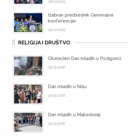
08.07.2025.
Izabran predsednik Generalne
konferencije
05.07.2025.
RELIGIJA I DRUŠTVO
Obeležen Dan mladih u Podgorici
31.03.2026.
Dan mladih u Nišu
31.03.2026.
Dan mladih u Makedoniji
31.03.2026.