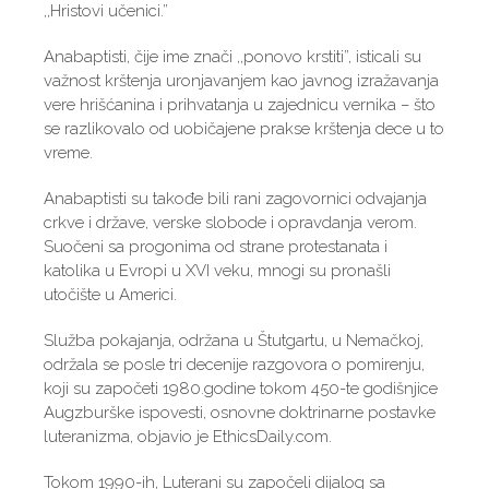
,,Hristovi učenici.”
Anabaptisti, čije ime znači ,,ponovo krstiti”, isticali su
važnost krštenja uronjavanjem kao javnog izražavanja
vere hrišćanina i prihvatanja u zajednicu vernika – što
se razlikovalo od uobičajene prakse krštenja dece u to
vreme.
Anabaptisti su takođe bili rani zagovornici odvajanja
crkve i države, verske slobode i opravdanja verom.
Suočeni sa progonima od strane protestanata i
katolika u Evropi u XVI veku, mnogi su pronašli
utočište u Americi.
Služba pokajanja, održana u Štutgartu, u Nemačkoj,
održala se posle tri decenije razgovora o pomirenju,
koji su započeti 1980.godine tokom 450-te godišnjice
Augzburške ispovesti, osnovne doktrinarne postavke
luteranizma, objavio je EthicsDaily.com.
Tokom 1990-ih, Luterani su započeli dijalog sa