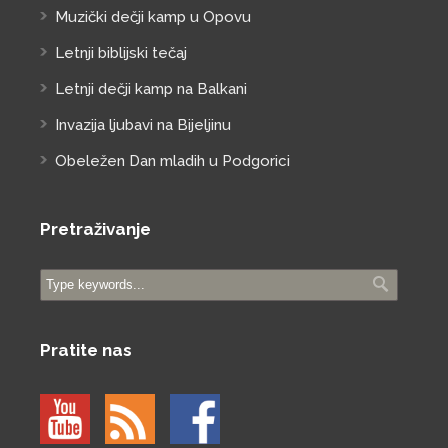
Muzički dečji kamp u Opovu
Letnji biblijski tečaj
Letnji dečji kamp na Balkani
Invazija ljubavi na Bijeljinu
Obeležen Dan mladih u Podgorici
Pretraživanje
Pratite nas