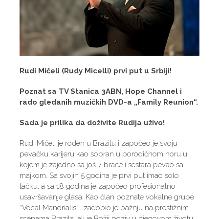
Rudi Mičeli (Rudy Micelli) prvi put u Srbiji!
Poznat sa TV Stanica 3ABN, Hope Channel i
rado gledanih muzičkih DVD-a „Family Reunion“.
Sada je prilika da doživite Rudija uživo!
Rudi Mičeli je rođen u Brazilu i započeo je svoju
pevačku karijeru kao sopran u porodičnom horu u
kojem je zajedno sa još 7 braće i sestara pevao sa
majkom. Sa svojih 5 godina je prvi put imao solo
tačku, a sa 18 godina je započeo profesionalno
usavršavanje glasa. Kao član poznate vokalne grupe
“Vocal Mandrialis”, zadobio je pažnju na prestižnim
scenama Brazila, ali je Božji poziv u njegovom životu