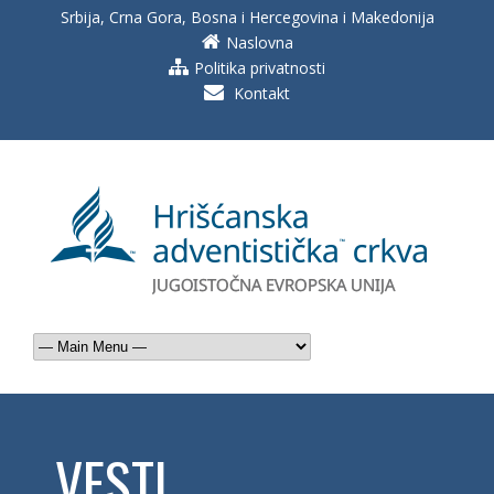
Srbija, Crna Gora, Bosna i Hercegovina i Makedonija
Naslovna
Politika privatnosti
Kontakt
VESTI