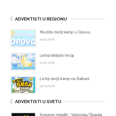
ADVENTISTI U REGIONU
Muzički dečji kamp u Opovu
01.05.2026.
Letnji biblijski tečaj
01.05.2026.
Letnji dečji kamp na Balkani
25.04.2026.
ADVENTISTI U SVETU
Kongres mladih - Valensija/Španija