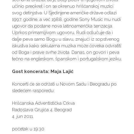
učinio preokret i on se okrenuo hrišćanskoj muzici
svog detinjstva. U Sjedinjene američke države odlazi
1997. godine, a već 1988. godine Sony Music mu nudi
ugovor da postane nova latinoamerička senzacija.
Uprkos primamljivom ugovoru, Rudi odlučuje da i
dalje peva samo Bogu u slavu, znajući iz sopstvenog
iskustva kako sekularna muzika može čoveka odvratiti
od Boga i prave svrhe života. Danas, on govori i peva
tečno na engleskom, španskom i portugalskom jeziku.
Gost koncerata: Maja Lajić
Koncerti će se održati u Novom Sadu i Beogradu po
sledećem rasporedu:
Hrišćanska Adventistička Crkva
Radoslava Grujića 4, Beograd
4. jun 2011.
početak u 19:30