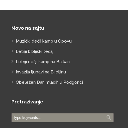
Novo na sajtu
Muzički dečji kamp u Opovu
Letnji biblijski tečaj
Letnji dečji kamp na Balkani
Invazija ljubavi na Bijeljinu
Obeležen Dan mladih u Podgorici
Pretraživanje