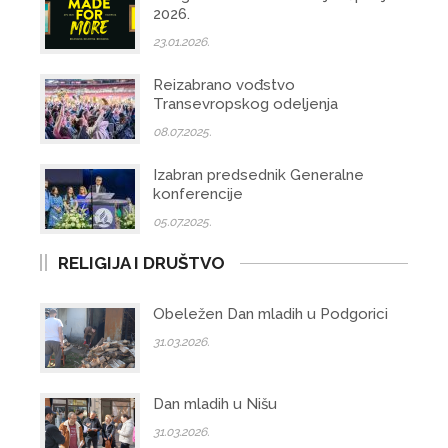
2026.
23.01.2026.
Reizabrano vođstvo
Transevropskog odeljenja
08.07.2025.
Izabran predsednik Generalne
konferencije
05.07.2025.
RELIGIJA I DRUŠTVO
Obeležen Dan mladih u Podgorici
31.03.2026.
Dan mladih u Nišu
31.03.2026.