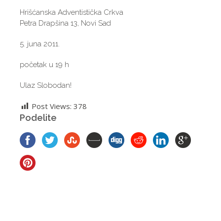
Hrišćanska Adventistička Crkva
Petra Drapšina 13, Novi Sad
5. juna 2011.
početak u 19 h
Ulaz Slobodan!
Post Views:
378
Podelite