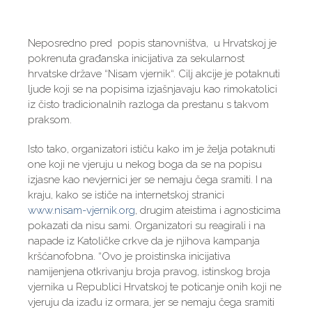
Neposredno pred popis stanovništva, u Hrvatskoj je
pokrenuta građanska inicijativa za sekularnost
hrvatske države “Nisam vjernik“. Cilj akcije je potaknuti
ljude koji se na popisima izjašnjavaju kao rimokatolici
iz čisto tradicionalnih razloga da prestanu s takvom
praksom.
Isto tako, organizatori ističu kako im je želja potaknuti
one koji ne vjeruju u nekog boga da se na popisu
izjasne kao nevjernici jer se nemaju čega sramiti. I na
kraju, kako se ističe na internetskoj stranici
www.nisam-vjernik.org
, drugim ateistima i agnosticima
pokazati da nisu sami. Organizatori su reagirali i na
napade iz Katoličke crkve da je njihova kampanja
kršćanofobna. “Ovo je proistinska inicijativa
namijenjena otkrivanju broja pravog, istinskog broja
vjernika u Republici Hrvatskoj te poticanje onih koji ne
vjeruju da izađu iz ormara, jer se nemaju čega sramiti