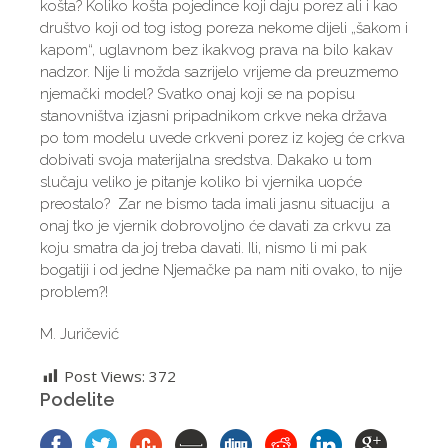
košta? Koliko košta pojedince koji daju porez ali i kao
društvo koji od tog istog poreza nekome dijeli „šakom i
kapom“, uglavnom bez ikakvog prava na bilo kakav
nadzor. Nije li možda sazrijelo vrijeme da preuzmemo
njemački model? Svatko onaj koji se na popisu
stanovništva izjasni pripadnikom crkve neka država
po tom modelu uvede crkveni porez iz kojeg će crkva
dobivati svoja materijalna sredstva. Dakako u tom
slučaju veliko je pitanje koliko bi vjernika uopće
preostalo? Zar ne bismo tada imali jasnu situaciju a
onaj tko je vjernik dobrovoljno će davati za crkvu za
koju smatra da joj treba davati. Ili, nismo li mi pak
bogatiji i od jedne Njemačke pa nam niti ovako, to nije
problem?!
M. Juričević
Post Views:
372
Podelite