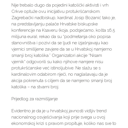
Nije trebalo dugo da pojedini katolički aktivisti i vrh
Crkve optuže ovu inicijativu protukršćanskom.
Zagrebački nadbiskup, kardinal Josip Bozanić tako je,
na predstavljanju palače Hrvatske biskupske
konferencije na Ksaveru (koja, podsjećamo, košta 16,5
milijuna eura), rekao da su “podmetanja oko popisa
stanovništva i pozivi da se ljudi ne izjašnjavaju kao
vjernici smišljene zavjere da se u Hrvatskoj namjerno
smanji broj katolika.” Organizatori akcije “Nisam
vjernik“ odgovorili su kako njihove namjere nisu
protukršćanske već istinoljubive. Ne slažu se s
kardinalovim odabirom riječi, no naglašavaju da je
akcija pokrenuta s ciljem da se namjerno smanji broj
katolika – na stvarni broj.
Prijedlog za razmišljanje
Evidentno je da je u hrvatskoj javnosti vidljiv trend
nacionalnog osvješćivanja koji prije svega u ovoj
ekonomskoj krizi s pravom propituje, koliko nas sve to