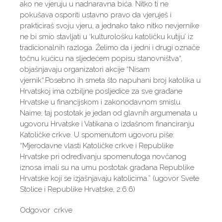
ako ne vjeruju u nadnaravna bića. Nitko ti ne
pokušava osporiti ustavno pravo da vjeruješ i
prakticiraš svoju vjeru, a jednako tako nitko nevjernike
ne bi smio stavljati u ‘kulturološku katoličku kutiju’ iz
tradicionalnih razloga. Želimo da i jedni i drugi označe
točnu kućicu na sljedećem popisu stanovništva“,
objašnjavaju organizatori akcije “Nisam
vjernik“.Posebno ih smeta što napuhani broj katolika u
Hrvatskoj ima ozbiljne posljedice za sve građane
Hrvatske u financijskom i zakonodavnom smislu.
Naime, taj postotak je jedan od glavnih argumenata u
ugovoru Hrvatske i Vatikana o izdašnom financiranju
Katoličke crkve. U spomenutom ugovoru piše:
“Mjerodavne vlasti Katoličke crkve i Republike
Hrvatske pri određivanju spomenutoga novčanog
iznosa imali su na umu postotak građana Republike
Hrvatske koji se izjašnjavaju katolicima.” (ugovor Svete
Stolice i Republike Hrvatske, 2:6:6)
Odgovor crkve