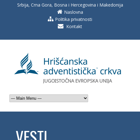
Srbija, Crna Gora, Bosna i Hercegovina i Makedonija
Naslovna
Politika privatnosti
Kontakt
VESTI