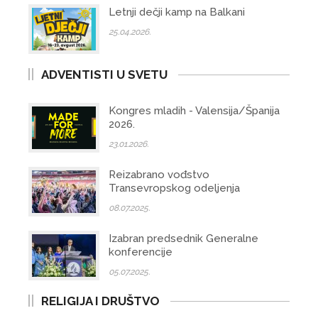
Letnji dečji kamp na Balkani
25.04.2026.
ADVENTISTI U SVETU
Kongres mladih - Valensija/Španija
2026.
23.01.2026.
Reizabrano vođstvo
Transevropskog odeljenja
08.07.2025.
Izabran predsednik Generalne
konferencije
05.07.2025.
RELIGIJA I DRUŠTVO