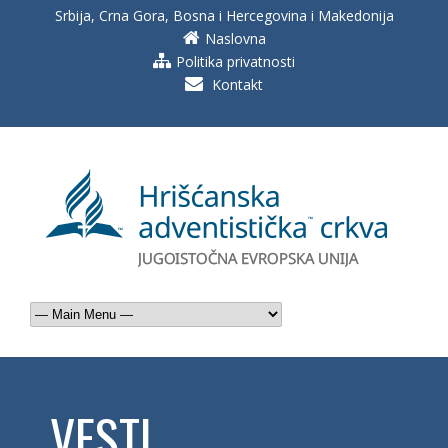
Srbija, Crna Gora, Bosna i Hercegovina i Makedonija
Naslovna
Politika privatnosti
Kontakt
VESTI