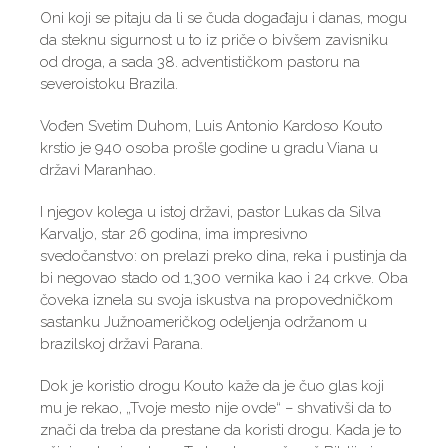
Oni koji se pitaju da li se čuda događaju i danas, mogu
da steknu sigurnost u to iz priče o bivšem zavisniku
od droga, a sada 38. adventističkom pastoru na
severoistoku Brazila.
Vođen Svetim Duhom, Luis Antonio Kardoso Kouto
krstio je 940 osoba prošle godine u gradu Viana u
državi Maranhao.
I njegov kolega u istoj državi, pastor Lukas da Silva
Karvaljo, star 26 godina, ima impresivno
svedočanstvo: on prelazi preko dina, reka i pustinja da
bi negovao stado od 1,300 vernika kao i 24 crkve. Oba
čoveka iznela su svoja iskustva na propovedničkom
sastanku Južnoameričkog odeljenja održanom u
brazilskoj državi Parana.
Dok je koristio drogu Kouto kaže da je čuo glas koji
mu je rekao, „Tvoje mesto nije ovde“ – shvativši da to
znači da treba da prestane da koristi drogu. Kada je to