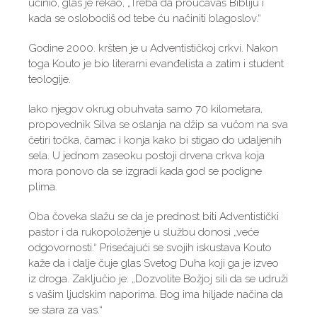
učinio, glas je rekao, „Treba da proučavaš Bibliju i
kada se oslobodiš od tebe ću načiniti blagoslov.“
Godine 2000. kršten je u Adventističkoj crkvi. Nakon
toga Kouto je bio literarni evanđelista a zatim i student
teologije.
Iako njegov okrug obuhvata samo 70 kilometara,
propovednik Silva se oslanja na džip sa vučom na sva
četiri točka, čamac i konja kako bi stigao do udaljenih
sela. U jednom zaseoku postoji drvena crkva koja
mora ponovo da se izgradi kada god se podigne
plima.
Oba čoveka slažu se da je prednost biti Adventistički
pastor i da rukopoloženje u službu donosi „veće
odgovornosti.“ Prisećajući se svojih iskustava Kouto
kaže da i dalje čuje glas Svetog Duha koji ga je izveo
iz droga. Zaključio je: „Dozvolite Božjoj sili da se udruži
s vašim ljudskim naporima. Bog ima hiljade načina da
se stara za vas.“