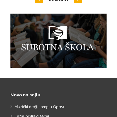
Novo na sajtu
Muzički dečji kamp u Opovu
Letnji biblijski tečaj