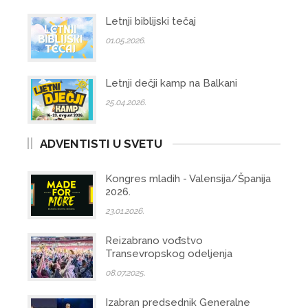
Letnji biblijski tečaj
01.05.2026.
Letnji dečji kamp na Balkani
25.04.2026.
ADVENTISTI U SVETU
Kongres mladih - Valensija/Španija
2026.
23.01.2026.
Reizabrano vođstvo
Transevropskog odeljenja
08.07.2025.
Izabran predsednik Generalne