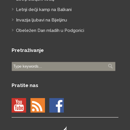
Letnji dečji kamp na Balkani
Invazija ljubavi na Bijeljinu
Obeležen Dan mladih u Podgorici
Pretraživanje
Pratite nas