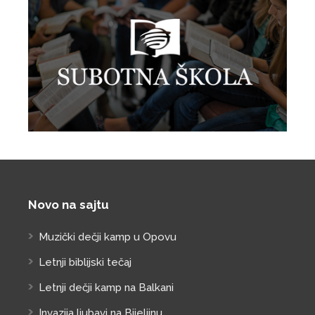
Novo na sajtu
Muzički dečji kamp u Opovu
Letnji biblijski tečaj
Letnji dečji kamp na Balkani
Invazija ljubavi na Bijeljinu