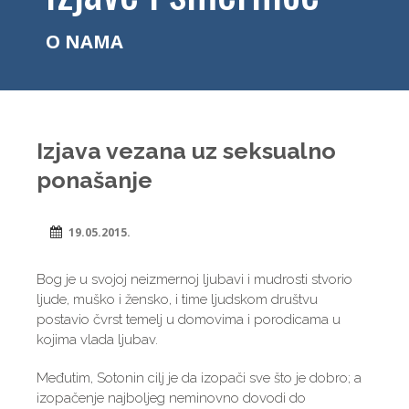
O NAMA
Izjava vezana uz seksualno
ponašanje
19.05.2015.
Bog je u svojoj neizmernoj ljubavi i mudrosti stvorio
ljude, muško i žensko, i time ljudskom društvu
postavio čvrst temelj u domovima i porodicama u
kojima vlada ljubav.
Međutim, Sotonin cilj je da izopači sve što je dobro; a
izopačenje najboljeg neminovno dovodi do