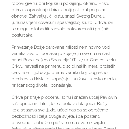
robovi grehu, oni koji se u pokajanju okrenu Hristu,
primaju oproštenje i biraju bolji put, put potpune
obnove. Zahvaljujući krstu, snazi Svetog Duha u
„unutrašnjem čoveku“ i spasiteljskoj službi Crkve, svi
se mogu osloboditi zahvata pokvarenosti i grešnih
postupaka.
Prihvatanje Božje darovane milosti neminovno vodi
vernika životu i ponašanju koje je „u svemu na čast
nauci Boga, našega Spasitelja“ (Tit 2,10). Ono će i celu
Crkvu navesti na primenu disciplinskih mera, prožetih
čvrstinom i ljubavlju prema verniku koji pogrešno
predstavlja Hrista te izopačuje i unižava istinska merila
hrišćanskog života i ponašanja.
Crkva priznaje prodornu istinu i snažan uticaj Pavlovih
reči upućenih Titu: „Jer se pokaza blagodat Božija
koja spasava sve ljude, učeći nas da se odrečemo
bezbožnosti i želja ovoga svijeta, i da pošteno i
pravedno i pobožno poživimo na ovome svijetu,