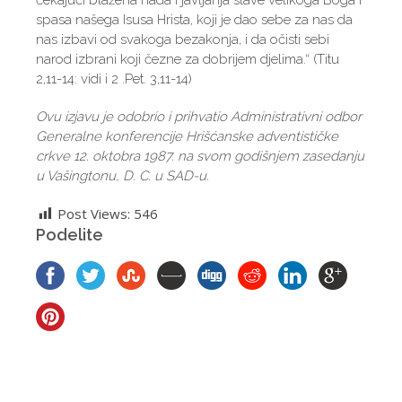
čekajući blažena nada i javljanja slave velikoga Boga i
spasa našega Isusa Hrista, koji je dao sebe za nas da
nas izbavi od svakoga bezakonja, i da očisti sebi
narod izbrani koji čezne za dobrijem djelima.“ (Titu
2,11-14: vidi i 2 .Pet. 3,11-14)
Ovu izjavu je odobrio i prihvatio Administrativni odbor
Generalne konferencije
Hrišćanske adventističke
crkve
12. oktobra 1987. na svom godišnjem zasedanju
u Va
š
ingtonu, D. C. u SAD-u.
Post Views:
546
Podelite