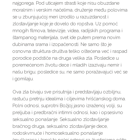
najgorega. Pod uticajem strasti koje nisu obuzdane
moralnim i verskim načelima, druženje među polovima
se u zbunjujućoj meri izrodilo u razuzdanost i
zlostavljanje koje je dovelo do ropstva. Uz pomoć
mnogih filmova, televizije, videa, radijskih programa i
štampanog materijala, svet ide putem prema novim
dubinama srama i izopačenosti. Ne samo što je
osnovna struktura društva teško oštećena već i raspad
porodice podstiče na druga velika zla. Posledice u
poremećenom životu dece i mladih izazivaju nemir i
našu brigu; posledice su, ne samo poražavajući već se
i gomilaju.
Ova zla bivaju sve prisutnija i predstavljaju ozbiljnu,
rastuću pretnju idealima i ciljevima hrišćanskog doma.
Polni odnosi, suprotni Božjoj jasno izraženoj volji, su
preljuba i predbračni intimni odnosi, kao i opsesivno
seksualno ponašanje. Seksualno zlostavljanje
bračnog druga, seksualno zlostavljanje dece,
rodoskvrnuće i homoseksualno ponašanje