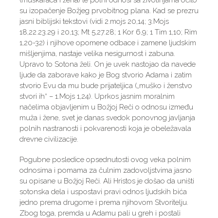
(muškaraca i žena) te polni odnosi sa životinjama očito
su izopačenje Božjeg prvobitnog plana. Kad se prezru
jasni biblijski tekstovi (vidi 2.mojs 20,14; 3.Mojs
18,22.23.29 i 20,13; Mt 5,27.28; 1 Kor 6,9; 1 Tim 1,10; Rim
1,20-32) i njihove opomene odbace i zamene ljudskim
mišljenjima, nastaje velika nesigurnost i zabuna.
Upravo to Sotona želi. On je uvek nastojao da navede
ljude da zaborave kako je Bog stvorio Adama i zatim
stvorio Evu da mu bude prijateljica („muško i ženstvo
stvori ih“ – 1.Mojs 1,24). Uprkos jasnim moralnim
načelima objavljenim u Božjoj Reči o odnosu između
muža i žene, svet je danas svedok ponovnog javljanja
polnih nastranosti i pokvarenosti koja je obeležavala
drevne civilizacije.
Pogubne posledice opsednutosti ovog veka polnim
odnosima i pomama za čulnim zadovoljstvima jasno
su opisane u Božjoj Reči. Ali Hristos je došao da uništi
sotonska dela i uspostavi pravi odnos ljudskih bića
jedno prema drugome i prema njihovom Stvoritelju.
Zbog toga, premda u Adamu pali u greh i postali