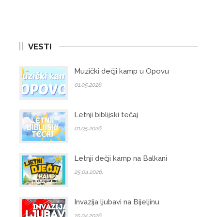
VESTI
Muzički dečji kamp u Opovu
01.05.2026.
Letnji biblijski tečaj
01.05.2026.
Letnji dečji kamp na Balkani
25.04.2026.
Invazija ljubavi na Bijeljinu
15.04.2026.