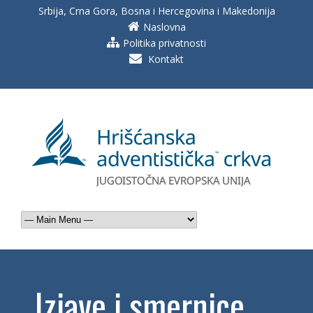
Srbija, Crna Gora, Bosna i Hercegovina i Makedonija
Naslovna
Politika privatnosti
Kontakt
Izjave i smernice