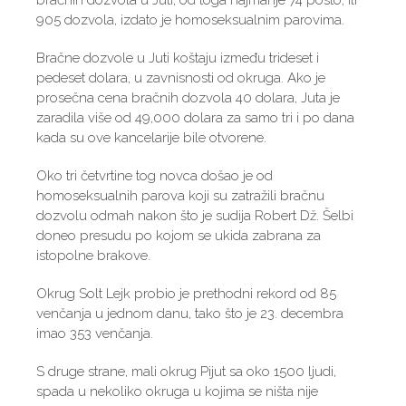
bračnih dozvola u Juti, od toga najmanje 74 posto, ili
905 dozvola, izdato je homoseksualnim parovima.
Bračne dozvole u Juti koštaju između trideset i
pedeset dolara, u zavnisnosti od okruga. Ako je
prosečna cena bračnih dozvola 40 dolara, Juta je
zaradila više od 49,000 dolara za samo tri i po dana
kada su ove kancelarije bile otvorene.
Oko tri četvrtine tog novca došao je od
homoseksualnih parova koji su zatražili bračnu
dozvolu odmah nakon što je sudija Robert Dž. Šelbi
doneo presudu po kojom se ukida zabrana za
istopolne brakove.
Okrug Solt Lejk probio je prethodni rekord od 85
venčanja u jednom danu, tako što je 23. decembra
imao 353 venčanja.
S druge strane, mali okrug Pijut sa oko 1500 ljudi,
spada u nekoliko okruga u kojima se ništa nije