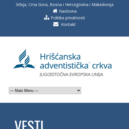
Srbija, Crna Gora, Bosna i Hercegovina i Makedonija
Naslovna
Politika privatnosti
Kontakt
VESTI