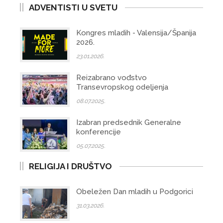
ADVENTISTI U SVETU
Kongres mladih - Valensija/Španija
2026.
23.01.2026.
Reizabrano vođstvo
Transevropskog odeljenja
08.07.2025.
Izabran predsednik Generalne
konferencije
05.07.2025.
RELIGIJA I DRUŠTVO
Obeležen Dan mladih u Podgorici
31.03.2026.