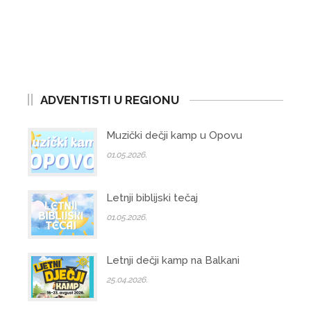
ADVENTISTI U REGIONU
Muzički dečji kamp u Opovu
01.05.2026.
Letnji biblijski tečaj
01.05.2026.
Letnji dečji kamp na Balkani
25.04.2026.