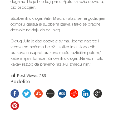
dogalao. Da je bilo koji par u Pijutu zatražio dozvolu,
bio bi odbijen.
Službenik okruga, Valin Braun, nalazi se na godišnjem
odmoru, glasila je službena izjava, i tako se bračne
dozvole ne daju do daljnjeg.
Okrug Juta je dao dozvole svima. „Idemo napred i
verovatno nećemo beležiti koliko ima istopolnih
brakova nasuprot brakova među različitim polom,“
kaže Brajan Tomson, činovnik okruga. „Ne vidim bilo
kakav razlog da pravimo razliku između njih.“
Post Views:
283
Podelite