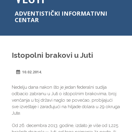
ADVENTISTIČKI INFORMATIVNI
CENTAR
Istopolni brakovi u Juti
10.02.2014.
Nedelju dana nakon što je jedan federalni sudija
odbacio zabranu u Juti o istopolnim brakovima, broj
venčanja u toj državi naglo se povećao, probijajući
sve izveštaje i zarađujući na hiljade dolara u 29 okruga
Jute.
Od 26. decembra 2013. godine, izdato je više od 1,225