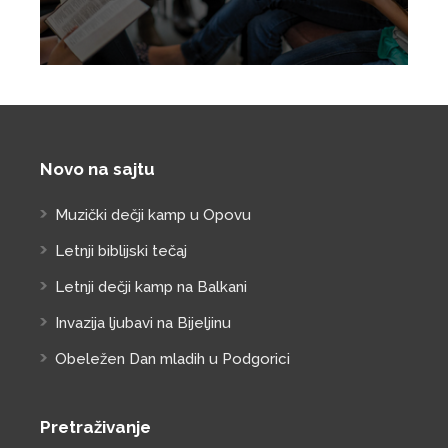
Novo na sajtu
Muzički dečji kamp u Opovu
Letnji biblijski tečaj
Letnji dečji kamp na Balkani
Invazija ljubavi na Bijeljinu
Obeležen Dan mladih u Podgorici
Pretraživanje