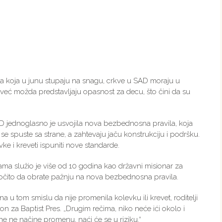
 koja u junu stupaju na snagu, crkve u SAD moraju u
već možda predstavljaju opasnost za decu, što čini da su
 jednoglasno je usvojila nova bezbednosna pravila, koja
e spuste sa strane, a zahtevaju jaču konstrukciju i podršku.
ke i kreveti ispuniti nove standarde.
a služio je više od 10 godina kao državni misionar za
aročito da obrate pažnju na nova bezbednosna pravila.
a u tom smislu da nije promenila kolevku ili krevet, roditelji
on za Baptist Pres. „Drugim rečima, niko neće ići okolo i
 one ne načine promenu, naći će se u riziku.“