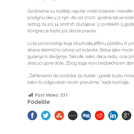
Godinama su roditelji najviše voleli kolevke i krevete
podignu decu iz njih. Ali od 2000. godine takve kole
razlog za još 14 smrtnih slučajeva. U proteklih 5 god
Kongres je tražio još stroža pravila.
Loša proizvodnja koja obuhvata jeftinu plastiku ili 
strana delimično odvoji od kolevke. Beba lako može d
gušenja ili davljenja. Takođe, kako deca rastu, ona pri
skačući gore dole. Zbog toga novi bezbednosni stan
„Zahtevamo da podrška za dušek i građa budu mnogo 
kako bi odgovarali novim pravilima,“ kaže komisija.
Post Views:
331
Podelite