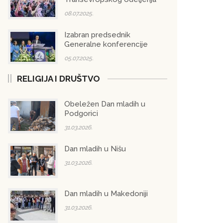
08.07.2025.
Izabran predsednik
Generalne konferencije
05.07.2025.
RELIGIJA I DRUŠTVO
Obeležen Dan mladih u
Podgorici
31.03.2026.
Dan mladih u Nišu
31.03.2026.
Dan mladih u Makedoniji
31.03.2026.