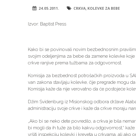
24.05.2011.
CRKVA
,
KOLEVKE ZA BEBE
Izvor: Baptist Press
Kako bi se povinovali novim bezbednosnim pravilima
svojim odeljenjima za bebe da zamene kolevke koje 
crkve ranjive prema tužbama za odgovornost.
Komisija za bezbednost potrošačkih proizvoda u SAD
van zakona stavljaju kolevke, čije pregrade mogu da s
Komisija kaže da nije verovatno da će postojeće kolev
Džim Svidenburg iz Misionskog odbora države Alabam
administraciju svoje crkve i kaže da crkve moraju n
„Ako bi se neko dete povredilo, a crkva je bila nemarn
bi mogli da ih tuže za bilo kakvu odgovornost,“ kaže 
vršiti inspekciju kolevki i kreveta u crkvama, ali ako