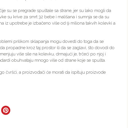
 čije su se pregrade spuštale sa strane, jer su lako mogli da
vke su krive za smrt 32 bebe i mališana i sumnja se da su
ina iz upotrebe je izbačeno više od 9 miliona takvih kolevki a
problemi prilikom sklapanja mogu dovesti do toga da se
a propadne kroz taj prostor ili da se zaglavi, što dovodi do
menjuju više sile na kolevku, drmajući je, trčeći po njoj i
dardi obuhvataju mnogo više od strane koje se spušta.
čvršći, a proizvođači će morati da ispituju proizvode