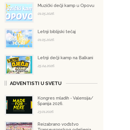
Muzički dečji kamp u Opovu
01.05.2026.
Letnji biblijski tečaj
01.05.2026.
Letnji dečji kamp na Balkani
25.04.2026.
ADVENTISTI U SVETU
Kongres mladih - Valensija/
Španija 2026.
23.01.2026.
Reizabrano vođstvo
Transevropskog odeljenja