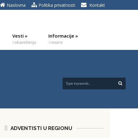
Naslovna
Politika privatnosti
Kontakt
Vesti
»
Informacije
»
i obaveštenja
i resursi
ADVENTISTI U REGIONU