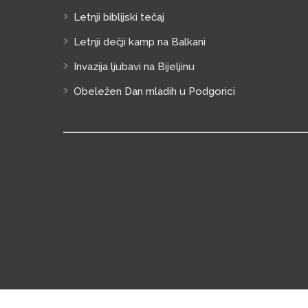
Letnji biblijski tečaj
Letnji dečji kamp na Balkani
Invazija ljubavi na Bijeljinu
Obeležen Dan mladih u Podgorici