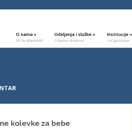
O nama
»
Odeljenja i službe
»
Institucije
»
Ko su adventisti
Crkvena struktura
i organizacije
ENTAR
ne kolevke za bebe