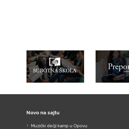
Novo na sajtu
Muzički dečji kamp u Opovu