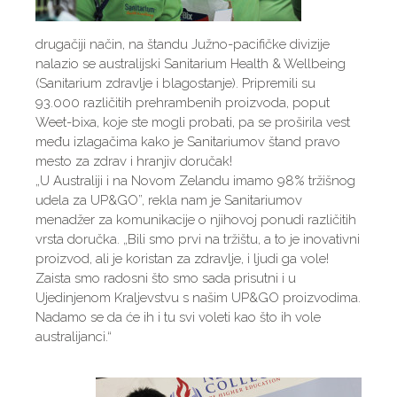
drugačiji način, na štandu Južno-pacifičke divizije
nalazio se australijski Sanitarium Health & Wellbeing
(Sanitarium zdravlje i blagostanje). Pripremili su
93.000 različitih prehrambenih proizvoda, poput
Weet-bixa, koje ste mogli probati, pa se proširila vest
među izlagačima kako je Sanitariumov štand pravo
mesto za zdrav i hranjiv doručak!
„U Australiji i na Novom Zelandu imamo 98% tržišnog
udela za UP&GO”, rekla nam je Sanitariumov
menadžer za komunikacije o njihovoj ponudi različitih
vrsta doručka. „Bili smo prvi na tržištu, a to je inovativni
proizvod, ali je koristan za zdravlje, i ljudi ga vole!
Zaista smo radosni što smo sada prisutni i u
Ujedinjenom Kraljevstvu s našim UP&GO proizvodima.
Nadamo se da će ih i tu svi voleti kao što ih vole
australijanci.“