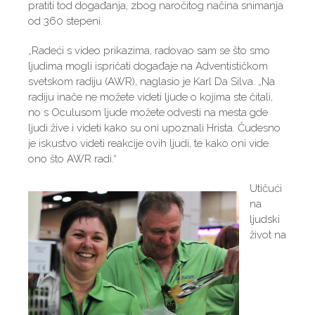
pratiti tod događanja, zbog naročitog načina snimanja
od 360 stepeni.
„Radeći s video prikazima, radovao sam se što smo
ljudima mogli ispričati događaje na Adventističkom
svetskom radiju (AWR), naglasio je Karl Da Silva. „Na
radiju inače ne možete videti ljude o kojima ste čitali,
no s Oculusom ljude možete odvesti na mesta gde
ljudi žive i videti kako su oni upoznali Hrista. Čudesno
je iskustvo videti reakcije ovih ljudi, te kako oni vide
ono što AWR radi.“
Utičući
na
ljudski
život na