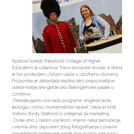
Njubold koledž (Newbold College of Higher
Education) je ustanova Trans-evropske divizije, a štand
je bio postavljen u blizini ulaza u izložbenu dvoranu.
Prolaznike je zabavljala replika lako prepoznatljive
odeće kraljevske garde oko Bakingemske palate u
Londonu.
„Predstavljamo sve naše programe: engleski jezik,
teologiju, biznis i humanističke naukei,“ rekla je Kirsti
Votkins (Kirsty Watkins) iz odeljenja za marketing.
„Ovde smo s našim vojnikom, imamo neka takmičenja,
i veoma smo zaposleni zbog fotografisanja s pravim
pripadnikom kraljevske garde, koji izvrsno igra svoju