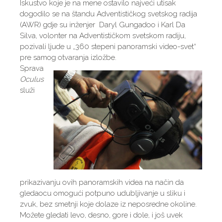
Iskustvo koje je na mene ostavilo najveći utisak
dogodilo se na štandu Adventističkog svetskog radija
(AWR) gdje su inženjer Daryl Gungadoo i Karl Da
Silva, volonter na Adventističkom svetskom radiju,
pozivali ljude u „360 stepeni panoramski video-svet“
pre samog otvaranja izložbe.
Sprava
Oculus
služi
prikazivanju ovih panoramskih videa na način da
gledaocu omogući potpuno udubljivanje u sliku i
zvuk, bez smetnji koje dolaze iz neposredne okoline.
Možete gledati levo, desno, gore i dole, i još uvek