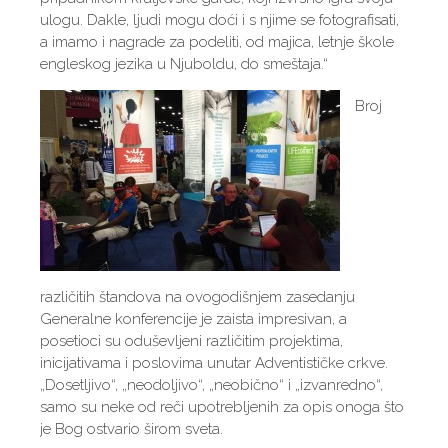
ulogu. Dakle, ljudi mogu doći i s njime se fotografisati,
a imamo i nagrade za podeliti, od majica, letnje škole
engleskog jezika u Njuboldu, do smeštaja.“
Broj
različitih štandova na ovogodišnjem zasedanju
Generalne konferencije je zaista impresivan, a
posetioci su oduševljeni različitim projektima,
inicijativama i poslovima unutar Adventističke crkve.
„Dosetljivo“, „neodoljivo“, „neobično“ i „izvanredno“,
samo su neke od reči upotrebljenih za opis onoga što
je Bog ostvario širom sveta.