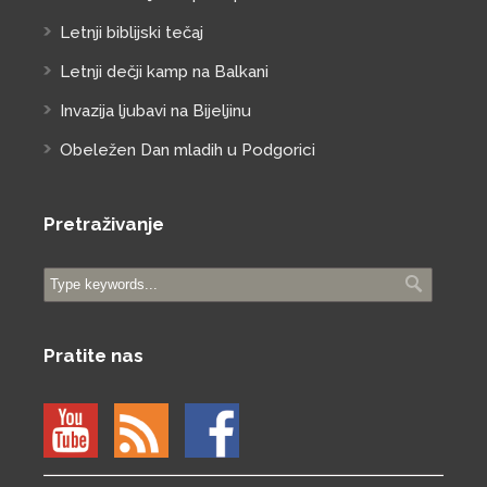
Letnji biblijski tečaj
Letnji dečji kamp na Balkani
Invazija ljubavi na Bijeljinu
Obeležen Dan mladih u Podgorici
Pretraživanje
Pratite nas