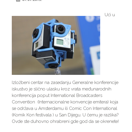
U
ći u
Izložbeni centar na zasedanju Generalne konferencije
iskustvo je slično ulasku kroz vrata međunarodnih
konferencija poput International Broadcasters
Convention (Internacionalne konvencije emitera) koja
se održava u Amsterdamu ili Comic Con International
(Komik Kon festivala ) u San Dijegu. U čemu je razlika?
Ovde ste duhovno ohrabreni gde god da se okrenete!