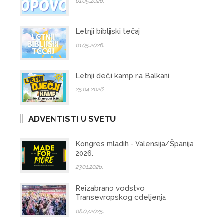
01.05.2026.
Letnji biblijski tečaj
01.05.2026.
Letnji dečji kamp na Balkani
25.04.2026.
ADVENTISTI U SVETU
Kongres mladih - Valensija/Španija
2026.
23.01.2026.
Reizabrano vođstvo
Transevropskog odeljenja
08.07.2025.