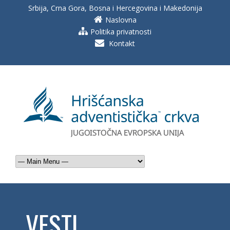
Srbija, Crna Gora, Bosna i Hercegovina i Makedonija
Naslovna
Politika privatnosti
Kontakt
VESTI