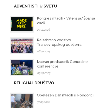
ADVENTISTI U SVETU
Kongres mladih - Valensija/Španija
2026.
23.01.2026.
Reizabrano vođstvo
Transevropskog odeljenja
08.07.2025.
Izabran predsednik Generalne
konferencije
05.07.2025.
RELIGIJA I DRUŠTVO
Obeležen Dan mladih u Podgorici
31.03.2026.