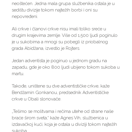
neoštećen. Jedna mala grupa službenika ostala je u
sedištu divizije tokom najtežih borbi i oni su
nepovređeni.
Ali crkve i članovi crkve nisu imali toliko sreće u
drugim krajevima zemlje. Više od 1,500 ljudi poginulo
je u sukobima a mnogi su pobegli iz priobalnog
grada Abidžana, izvestio je Rojters.
Jedan adventista je poginuo u jednom gradu na
zapadu, gde je oko 800 ljudi ubijeno tokom sukoba u
martu.
Takođe, uništene su dve adventističke crkve, kaže
Bendžamin Gonkanou, predsednik Adventističke
crkve u Obali slonovače.
„Tešimo se molitvama i rečima utehe od strane naše
braće širom sveta,“ kaže Agnes Vih, službenica u
izdavačkoj kući, koja je ostala u diviziji tokom najtežih
sukoba.