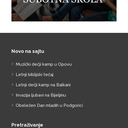
Novo na sajtu
Muzički dečji kamp u Opovu
Letnji biblijski tečaj
Letnji dečji kamp na Balkani
Invazija ljubavi na Bijeljinu
Obeležen Dan mladih u Podgorici
Pretraživanje