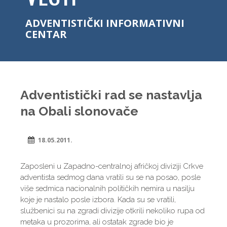
ADVENTISTIČKI INFORMATIVNI
CENTAR
Adventistički rad se nastavlja
na Obali slonovače
18.05.2011.
Zaposleni u Zapadno-centralnoj afričkoj diviziji Crkve
adventista sedmog dana vratili su se na posao, posle
više sedmica nacionalnih političkih nemira u nasilju
koje je nastalo posle izbora. Kada su se vratili,
službenici su na zgradi divizije otkrili nekoliko rupa od
metaka u prozorima, ali ostatak zgrade bio je