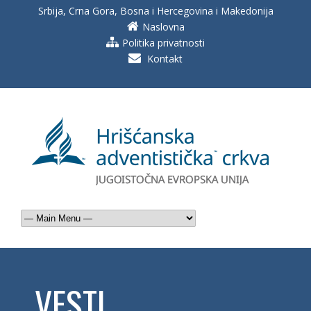
Srbija, Crna Gora, Bosna i Hercegovina i Makedonija
Naslovna
Politika privatnosti
Kontakt
VESTI