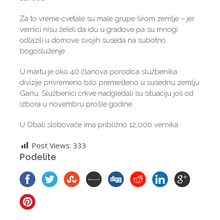
Za to vreme cvetale su male grupe širom zemlje – jer
vernici nisu želeli da idu u gradove pa su mnogi
odlazili u domove svojih suseda na subotno
bogosluženje.
U martu je oko 40 članova porodica službenika
divizije privremeno bilo premešteno u susednu zemlju
Ganu. Službenici crkve nadgledali su situaciju još od
izbora u novembru prošle godine.
U Obali slobovače ima približno 12,000 vernika.
Post Views:
333
Podelite