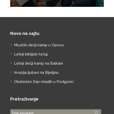
Novo na sajtu
Muzički dečji kamp u Opovu
Letnji biblijski tečaj
Letnji dečji kamp na Balkani
Invazija ljubavi na Bijeljinu
Obeležen Dan mladih u Podgorici
Pretraživanje