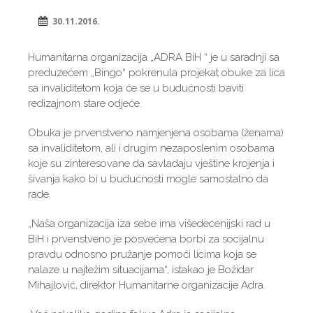
30.11.2016.
Humanitarna organizacija „ADRA BiH “ je u saradnji sa
preduzećem „Bingo“ pokrenula projekat obuke za lica
sa invaliditetom koja će se u budućnosti baviti
redizajnom stare odjeće.
Obuka je prvenstveno namjenjena osobama (ženama)
sa invaliditetom, ali i drugim nezaposlenim osobama
koje su zinteresovane da savladaju vještine krojenja i
šivanja kako bi u budućnosti mogle samostalno da
rade.
„Naša organizacija iza sebe ima višedecenijski rad u
BiH i prvenstveno je posvećena borbi za socijalnu
pravdu odnosno pružanje pomoći licima koja se
nalaze u najtežim situacijama“, istakao je Božidar
Mihajlović, direktor Humanitarne organizacije Adra.