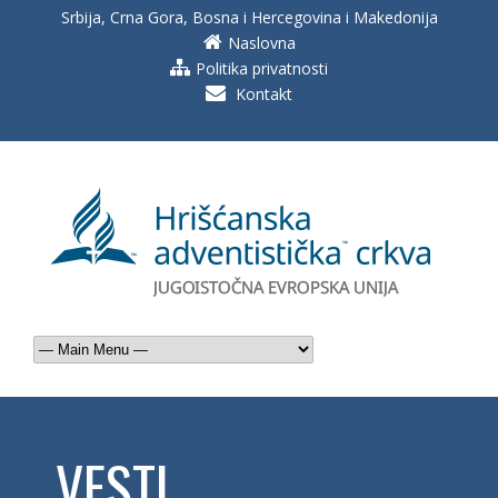
Srbija, Crna Gora, Bosna i Hercegovina i Makedonija
Naslovna
Politika privatnosti
Kontakt
VESTI