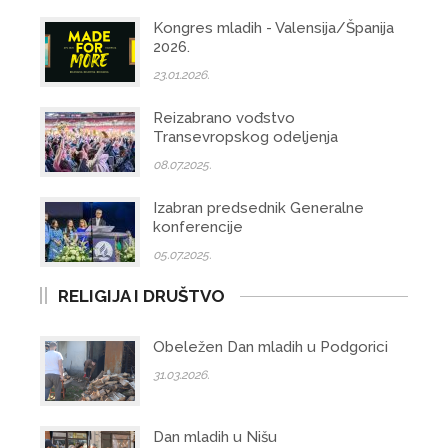
Kongres mladih - Valensija/Španija
2026.
23.01.2026.
Reizabrano vođstvo
Transevropskog odeljenja
08.07.2025.
Izabran predsednik Generalne
konferencije
05.07.2025.
RELIGIJA I DRUŠTVO
Obeležen Dan mladih u Podgorici
31.03.2026.
Dan mladih u Nišu