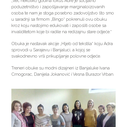
„Već nekoliko godina fokus Adre je socijalno
poduzetništvo i zapošljavanje marginaloizovanih
osoba te nam je stoga posebno zadovoljstvo što smo
u saradnji sa firmom „Bingo“ pokrenuli ovu obuku
kroz koju nastojimo edukovati i zaposliti osobe sa
invaliditetom koje bi radile na redizajnu stare odjeće.“
Obuka je nastavak akcije „Hljeb od tekstila“ koju Adra
sprovodi u Sarajevu i Banjaluci, a kojoj se
svakodnevno vrši prikupljanje polovne odjeće.
Treneri obuke su modni dizajneri iz Banjaluke Ivana
Crnogorac, Danijela Jokanović i Vesna Burazor Vrban.