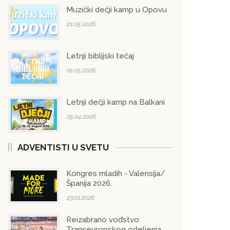
Muzički dečji kamp u Opovu
01.05.2026.
Letnji biblijski tečaj
01.05.2026.
Letnji dečji kamp na Balkani
25.04.2026.
ADVENTISTI U SVETU
Kongres mladih - Valensija/
Španija 2026.
23.01.2026.
Reizabrano vođstvo
Transevropskog odeljenja