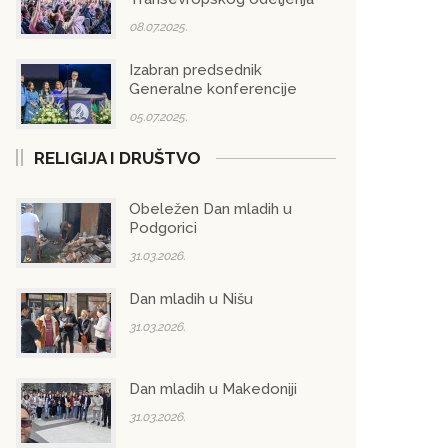
08.07.2025.
Izabran predsednik
Generalne konferencije
05.07.2025.
RELIGIJA I DRUŠTVO
Obeležen Dan mladih u
Podgorici
31.03.2026.
Dan mladih u Nišu
31.03.2026.
Dan mladih u Makedoniji
31.03.2026.