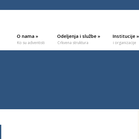
O nama
»
Odeljenja i službe
»
Institucije
»
Ko su adventisti
Crkvena struktura
i organizacije