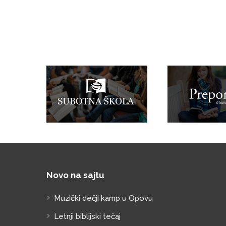
Novo na sajtu
Muzički dečji kamp u Opovu
Letnji biblijski tečaj