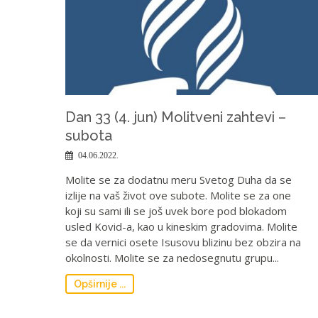
Dan 33 (4. jun) Molitveni zahtevi –
subota
04.06.2022.
Molite se za dodatnu meru Svetog Duha da se
izlije na vaš život ove subote. Molite se za one
koji su sami ili se još uvek bore pod blokadom
usled Kovid-a, kao u kineskim gradovima. Molite
se da vernici osete Isusovu blizinu bez obzira na
okolnosti. Molite se za nedosegnutu grupu...
Opširnije ...