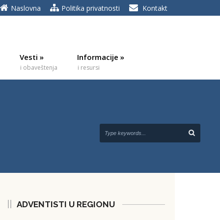
Naslovna
Politika privatnosti
Kontakt
Vesti
»
Informacije
»
i obaveštenja
i resursi
ADVENTISTI U REGIONU