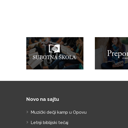
Novo na sajtu
Muzički dečji kamp u Opovu
Letnji biblijski tečaj