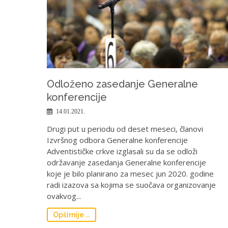
Odloženo zasedanje Generalne
konferencije
14.01.2021.
Drugi put u periodu od deset meseci, članovi
Izvršnog odbora Generalne konferencije
Adventističke crkve izglasali su da se odloži
održavanje zasedanja Generalne konferencije
koje je bilo planirano za mesec jun 2020. godine
radi izazova sa kojima se suočava organizovanje
ovakvog...
Opširnije ...