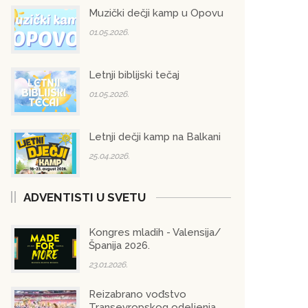
Muzički dečji kamp u Opovu
01.05.2026.
Letnji biblijski tečaj
01.05.2026.
Letnji dečji kamp na Balkani
25.04.2026.
ADVENTISTI U SVETU
Kongres mladih - Valensija/
Španija 2026.
23.01.2026.
Reizabrano vođstvo
Transevropskog odeljenja