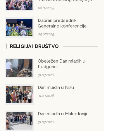
08.07.2025.
Izabran predsednik
Generalne konferencije
05.07.2025.
RELIGIJA I DRUŠTVO
Obeležen Dan mladih u
Podgorici
31.03.2026.
Dan mladih u Nišu
31.03.2026.
Dan mladih u Makedoniji
31.03.2026.