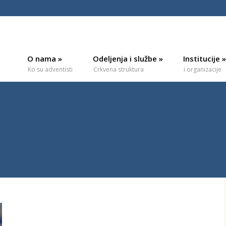
O nama
»
Odeljenja i službe
»
Institucije
»
Ko su adventisti
Crkvena struktura
i organizacije