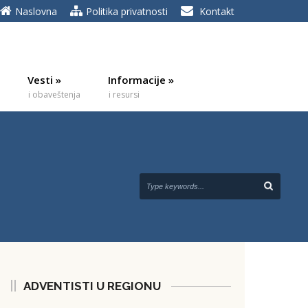
Naslovna
Politika privatnosti
Kontakt
Vesti
»
Informacije
»
i obaveštenja
i resursi
ADVENTISTI U REGIONU