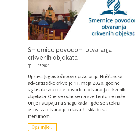
Smernice povodom otvaranja
crkvenih objekata
11.05.2020.
Uprava Jugoistočnoevropske unije Hrišćanske
adventističke crkve je 11. maja 2020. godine
izglasala smernice povodom otvaranja crkvenih
objekata. One se odnose na sve teritorije naše
Unije i stupaju na snagu kada i gde se steknu
uslovi za otvaranje crkava. U skladu sa
trenutnom...
Opširnije ...