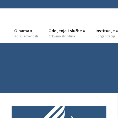
O nama
»
Odeljenja i službe
»
Institucije
»
Ko su adventisti
Crkvena struktura
i organizacije