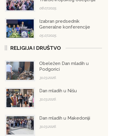
08.07.2025.
Izabran predsednik
Generalne konferencije
05.07.2025.
RELIGIJA I DRUŠTVO
Obeležen Dan mladih u
Podgorici
31.03.2026.
Dan mladih u Nišu
31.03.2026.
Dan mladih u Makedoniji
31.03.2026.