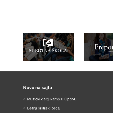
Novo na sajtu
Muzički dečji kamp u Opovu
Letnji biblijski tečaj