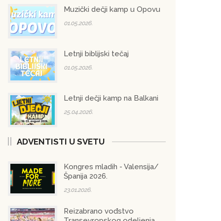
Muzički dečji kamp u Opovu
01.05.2026.
Letnji biblijski tečaj
01.05.2026.
Letnji dečji kamp na Balkani
25.04.2026.
ADVENTISTI U SVETU
Kongres mladih - Valensija/
Španija 2026.
23.01.2026.
Reizabrano vođstvo
Transevropskog odeljenja