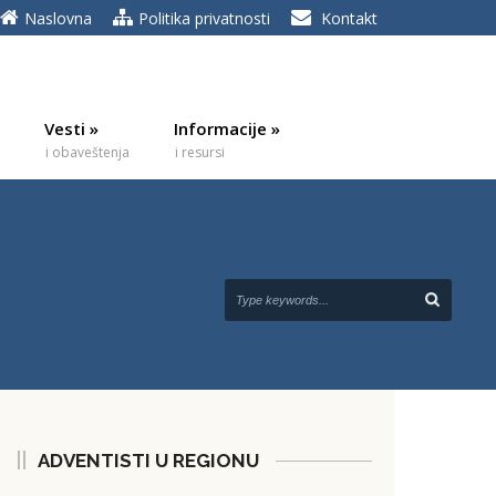
Naslovna
Politika privatnosti
Kontakt
Vesti
»
Informacije
»
i obaveštenja
i resursi
ADVENTISTI U REGIONU