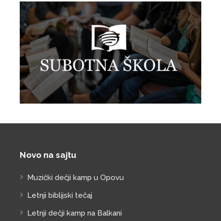
Novo na sajtu
Muzički dečji kamp u Opovu
Letnji biblijski tečaj
Letnji dečji kamp na Balkani