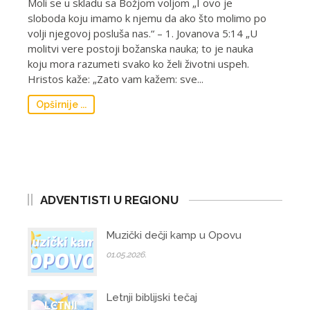
Moli se u skladu sa Božjom volјom „I ovo je
sloboda koju imamo k njemu da ako što molimo po
volјi njegovoj posluša nas.“ – 1. Jovanova 5:14 „U
molitvi vere postoji božanska nauka; to je nauka
koju mora razumeti svako ko želi životni uspeh.
Hristos kaže: „Zato vam kažem: sve...
Opširnije ...
ADVENTISTI U REGIONU
Muzički dečji kamp u Opovu
01.05.2026.
Letnji biblijski tečaj