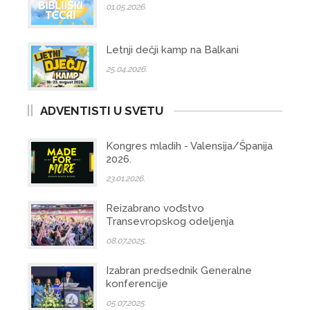
01.05.2026.
Letnji dečji kamp na Balkani
25.04.2026.
ADVENTISTI U SVETU
Kongres mladih - Valensija/Španija
2026.
23.01.2026.
Reizabrano vođstvo
Transevropskog odeljenja
08.07.2025.
Izabran predsednik Generalne
konferencije
05.07.2025.