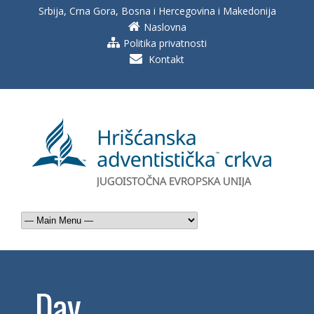
Srbija, Crna Gora, Bosna i Hercegovina i Makedonija
Naslovna
Politika privatnosti
Kontakt
Day