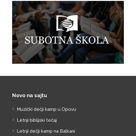
Novo na sajtu
Muzički dečji kamp u Opovu
Letnji biblijski tečaj
Letnji dečji kamp na Balkani