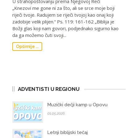
U strahopoštovanju prema Nјegovoj Reči
„Knezovi me gone ni za što, ali se srce moje boji
riječi tvoje. Radujem se riječi tvojoj kao onaj koji
zadobije velik plijen.“ Ps. 119: 161-162 „Biblija je
Božji glas koji nam govori, podjednako sigurno kao
da ga možemo čuti svoji...
Opširnije ...
ADVENTISTI U REGIONU
Muzički dečji kamp u Opovu
01.05.2026.
Letnji biblijski tečaj