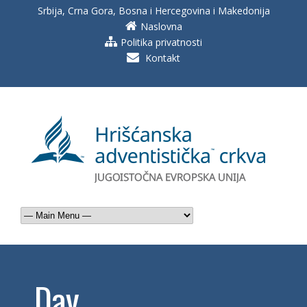
Srbija, Crna Gora, Bosna i Hercegovina i Makedonija
Naslovna
Politika privatnosti
Kontakt
Day