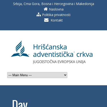
Srbija, Crna Gora, Bosna i Hercegovina i Makedonija
Naslovna
Politika privatnosti
Kontakt
Day