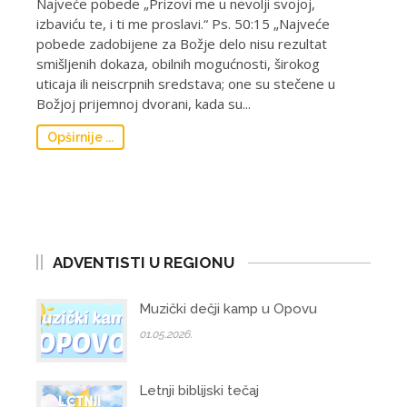
Najveće pobede „Prizovi me u nevolјi svojoj,
izbaviću te, i ti me proslavi.“ Ps. 50:15 „Najveće
pobede zadobijene za Božje delo nisu rezultat
smišlјenih dokaza, obilnih mogućnosti, širokog
uticaja ili neiscrpnih sredstava; one su stečene u
Božjoj prijemnoj dvorani, kada su...
Opširnije ...
ADVENTISTI U REGIONU
Muzički dečji kamp u Opovu
01.05.2026.
Letnji biblijski tečaj