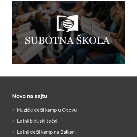
Novo na sajtu
Muzički dečji kamp u Opovu
Letnji biblijski tečaj
Letnji dečji kamp na Balkani