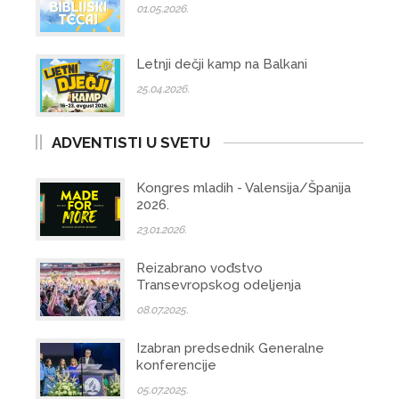
01.05.2026.
Letnji dečji kamp na Balkani
25.04.2026.
ADVENTISTI U SVETU
Kongres mladih - Valensija/Španija
2026.
23.01.2026.
Reizabrano vođstvo
Transevropskog odeljenja
08.07.2025.
Izabran predsednik Generalne
konferencije
05.07.2025.