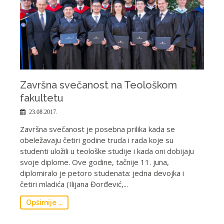
Završna svečanost na Teološkom
fakultetu
23.08.2017.
Završna svečanost je posebna prilika kada se
obeležavaju četiri godine truda i rada koje su
studenti uložili u teološke studije i kada oni dobijaju
svoje diplome. Ove godine, tačnije 11. juna,
diplomiralo je petoro studenata: jedna devojka i
četiri mladića (Ilijana Đorđević,...
Opširnije ...