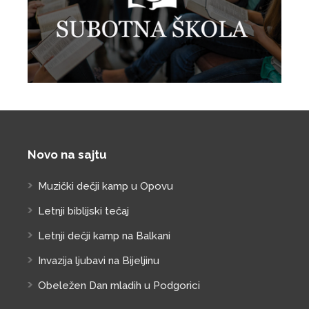
Novo na sajtu
Muzički dečji kamp u Opovu
Letnji biblijski tečaj
Letnji dečji kamp na Balkani
Invazija ljubavi na Bijeljinu
Obeležen Dan mladih u Podgorici