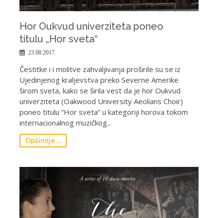
Hor Oukvud univerziteta poneo
titulu „Hor sveta“
23.08.2017.
Čestitke i i molitve zahvaljivanja proširile su se iz
Ujedinjenog kraljevstva preko Severne Amerike
širom sveta, kako se širila vest da je hor Oukvud
univerziteta (Oakwood University Aeolians Choir)
poneo titulu “Hor sveta” u kategoriji horova tokom
internacionalnog muzičkog...
Opširnije ...