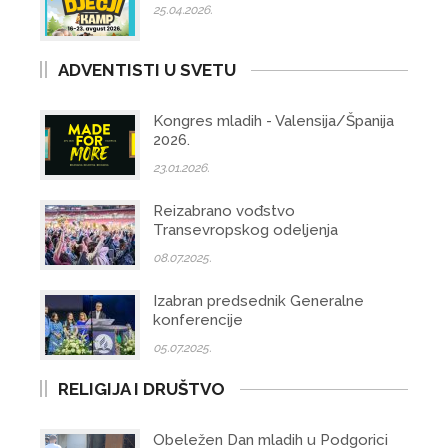
25.04.2026.
ADVENTISTI U SVETU
Kongres mladih - Valensija/Španija
2026.
23.01.2026.
Reizabrano vođstvo
Transevropskog odeljenja
08.07.2025.
Izabran predsednik Generalne
konferencije
05.07.2025.
RELIGIJA I DRUŠTVO
Obeležen Dan mladih u Podgorici