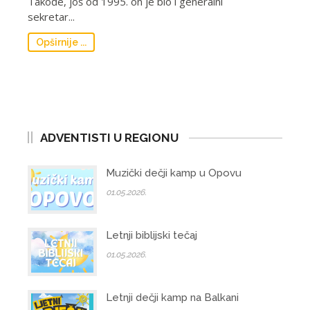
Takođe, još od 1995. on je bio i generalni
sekretar...
Opširnije ...
ADVENTISTI U REGIONU
Muzički dečji kamp u Opovu
01.05.2026.
Letnji biblijski tečaj
01.05.2026.
Letnji dečji kamp na Balkani