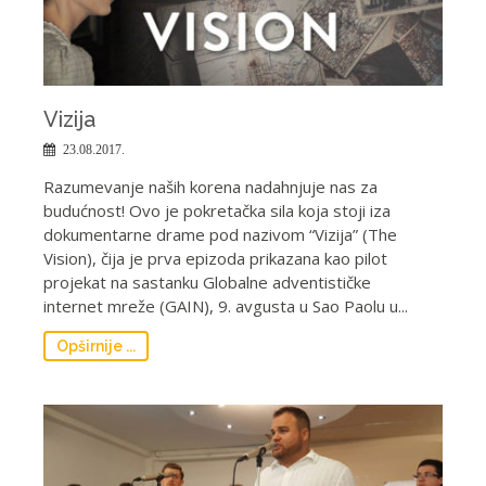
Vizija
23.08.2017.
Razumevanje naših korena nadahnjuje nas za
budućnost! Ovo je pokretačka sila koja stoji iza
dokumentarne drame pod nazivom “Vizija” (The
Vision), čija je prva epizoda prikazana kao pilot
projekat na sastanku Globalne adventističke
internet mreže (GAIN), 9. avgusta u Sao Paolu u...
Opširnije ...