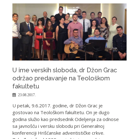
U ime verskih sloboda, dr Džon Grac
održao predavanje na Teološkom
fakultetu
23.08.2017.
U petak, 9.6.2017. godine, dr Džon Grac je
gostovao na Teološkom fakultetu. On je dugo
godina služio kao predsednik Odeljenja za odnose
sa javnošću i versku slobodu pri Generalnoj
konferenciji Hrišćanske adventističke crkve.