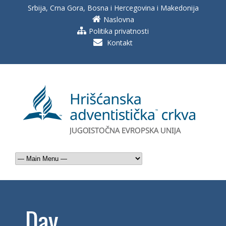
Srbija, Crna Gora, Bosna i Hercegovina i Makedonija
Naslovna
Politika privatnosti
Kontakt
Day