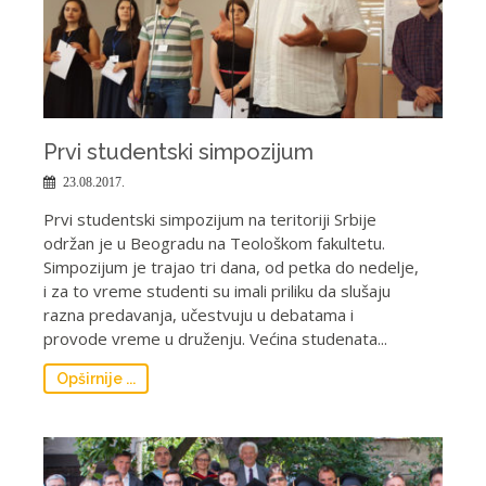
Prvi studentski simpozijum
23.08.2017.
Prvi studentski simpozijum na teritoriji Srbije
održan je u Beogradu na Teološkom fakultetu.
Simpozijum je trajao tri dana, od petka do nedelje,
i za to vreme studenti su imali priliku da slušaju
razna predavanja, učestvuju u debatama i
provode vreme u druženju. Većina studenata...
Opširnije ...