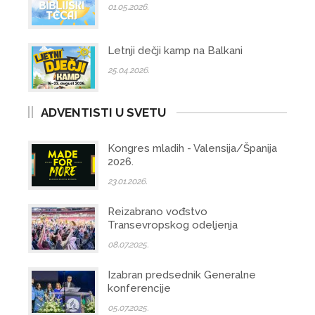
01.05.2026.
Letnji dečji kamp na Balkani
25.04.2026.
ADVENTISTI U SVETU
Kongres mladih - Valensija/Španija
2026.
23.01.2026.
Reizabrano vođstvo
Transevropskog odeljenja
08.07.2025.
Izabran predsednik Generalne
konferencije
05.07.2025.