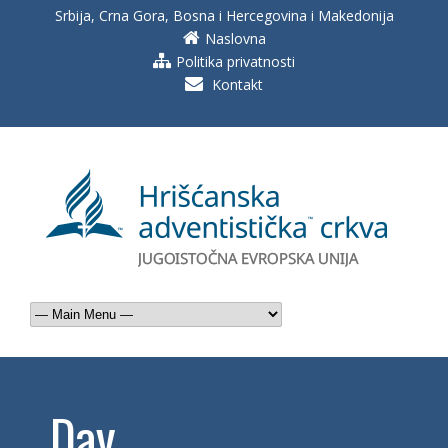
Srbija, Crna Gora, Bosna i Hercegovina i Makedonija
Naslovna
Politika privatnosti
Kontakt
Day