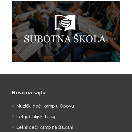
Novo na sajtu
Muzički dečji kamp u Opovu
Letnji biblijski tečaj
Letnji dečji kamp na Balkani