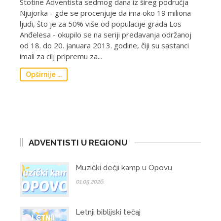
Stotine Adventista sedmog dana iz šireg područja
Njujorka - gde se procenjuje da ima oko 19 miliona
ljudi, što je za 50% više od populacije grada Los
Anđelesa - okupilo se na seriji predavanja održanoj
od 18. do 20. januara 2013. godine, čiji su sastanci
imali za cilj pripremu za...
Opširnije ...
ADVENTISTI U REGIONU
Muzički dečji kamp u Opovu
01.05.2026.
Letnji biblijski tečaj