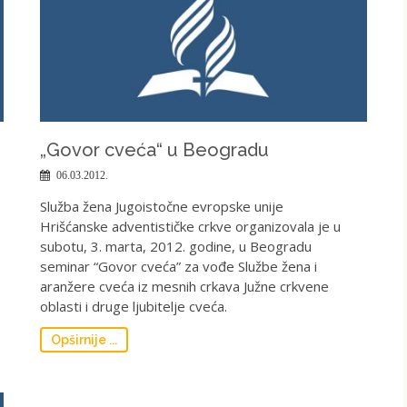
„Govor cveća“ u Beogradu
06.03.2012.
Služba žena Jugoistočne evropske unije
Hrišćanske adventističke crkve organizovala je u
subotu, 3. marta, 2012. godine, u Beogradu
seminar “Govor cveća” za vođe Službe žena i
aranžere cveća iz mesnih crkava Južne crkvene
oblasti i druge ljubitelje cveća.
Opširnije ...