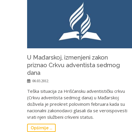
U Mađarskoj, izmenjeni zakon
priznao Crkvu adventista sedmog
dana
06.03.2012.
Teška situacija za Hrišćansku adventističku crkvu
(Crkvu adventista sedmog dana) u Mađarskoj
doživela je preokret polovinom februara kada su
nacionalni zakonodavci glasali da se veroispovesti
vrati njen službeni crkveni status.
Opširnije ...