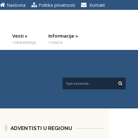
Naslovna
Politika privatnosti
Kontakt
Vesti
»
Informacije
»
i obaveštenja
i resursi
ADVENTISTI U REGIONU