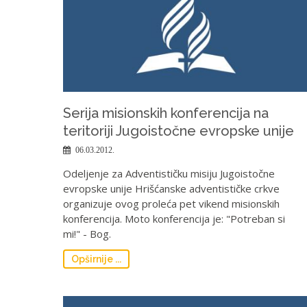
Serija misionskih konferencija na
teritoriji Jugoistočne evropske unije
06.03.2012.
Odeljenje za Adventističku misiju Jugoistočne
evropske unije Hrišćanske adventističke crkve
organizuje ovog proleća pet vikend misionskih
konferencija. Moto konferencija je: "Potreban si
mi!" - Bog.
Opširnije ...