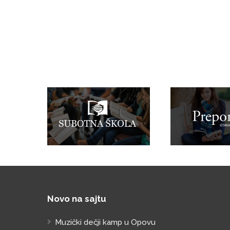
Novo na sajtu
Muzički dečji kamp u Opovu