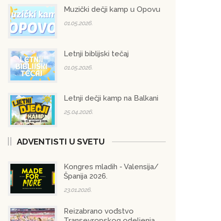
Muzički dečji kamp u Opovu
01.05.2026.
Letnji biblijski tečaj
01.05.2026.
Letnji dečji kamp na Balkani
25.04.2026.
ADVENTISTI U SVETU
Kongres mladih - Valensija/
Španija 2026.
23.01.2026.
Reizabrano vođstvo
Transevropskog odeljenja