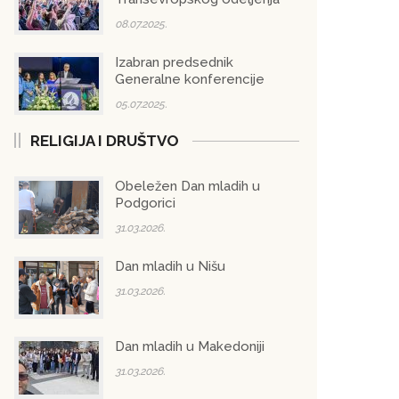
08.07.2025.
Izabran predsednik
Generalne konferencije
05.07.2025.
RELIGIJA I DRUŠTVO
Obeležen Dan mladih u
Podgorici
31.03.2026.
Dan mladih u Nišu
31.03.2026.
Dan mladih u Makedoniji
31.03.2026.