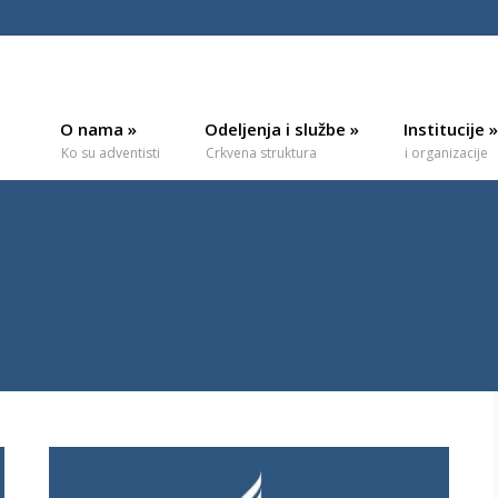
O nama
»
Odeljenja i službe
»
Institucije
»
Ko su adventisti
Crkvena struktura
i organizacije