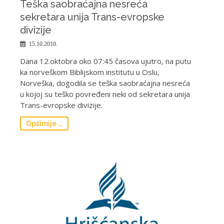
Teška saobraćajna nesreća
sekretara unija Trans-evropske
divizije
15.10.2010.
Dana 12.oktobra oko 07:45 časova ujutro, na putu
ka norveškom Biblijskom institutu u Oslu,
Norveška, dogodila se teška saobraćajna nesreća
u kojoj su teško povređeni neki od sekretara unija
Trans-evropske divizije.
Opširnije ...