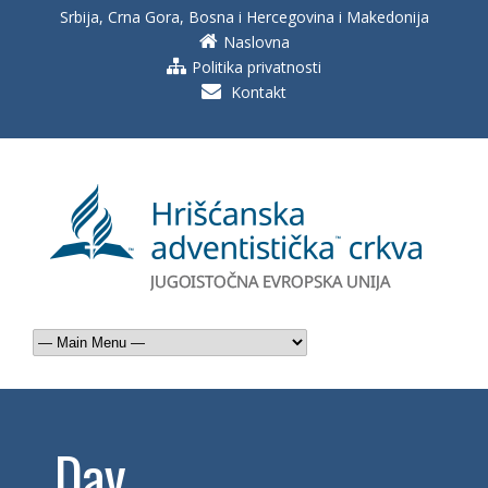
Srbija, Crna Gora, Bosna i Hercegovina i Makedonija
Naslovna
Politika privatnosti
Kontakt
Day