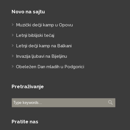
Novo na sajtu
Muzički dečji kamp u Opovu
Letnji biblijski tečaj
Letnji dečji kamp na Balkani
Invazija ljubavi na Bijeljinu
Obeležen Dan mladih u Podgorici
Pretraživanje
Pratite nas