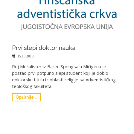
Prvi slepi doktor nauka
15.10.2010.
Roj Mekalister iz Baren Springsa u Mičigenu je
postao prvi potpuno slepi student koji je dobio
doktorsku titulu iz oblasti religije sa Adventističkog
teološkog fakulteta.
Opširnije ...