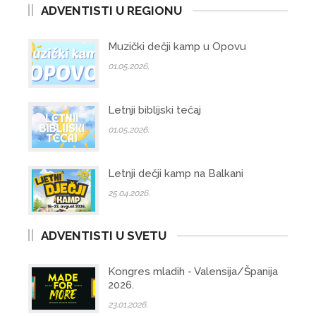
ADVENTISTI U REGIONU
Muzički dečji kamp u Opovu
01.05.2026.
Letnji biblijski tečaj
01.05.2026.
Letnji dečji kamp na Balkani
25.04.2026.
ADVENTISTI U SVETU
Kongres mladih - Valensija/Španija
2026.
23.01.2026.