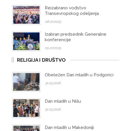
Reizabrano vođstvo
Transevropskog odeljenja
08.07.2025.
Izabran predsednik Generalne
konferencije
05.07.2025.
RELIGIJA I DRUŠTVO
Obeležen Dan mladih u Podgorici
31.03.2026.
Dan mladih u Nišu
31.03.2026.
Dan mladih u Makedoniji