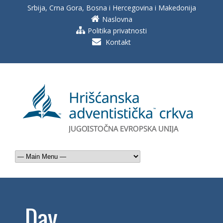
Srbija, Crna Gora, Bosna i Hercegovina i Makedonija
Naslovna
Politika privatnosti
Kontakt
Day