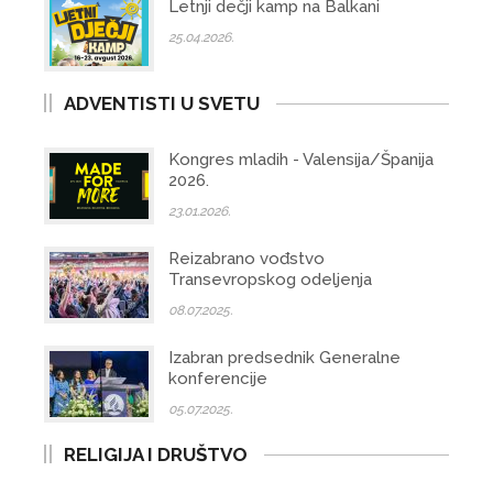
Letnji dečji kamp na Balkani
25.04.2026.
ADVENTISTI U SVETU
Kongres mladih - Valensija/Španija
2026.
23.01.2026.
Reizabrano vođstvo
Transevropskog odeljenja
08.07.2025.
Izabran predsednik Generalne
konferencije
05.07.2025.
RELIGIJA I DRUŠTVO