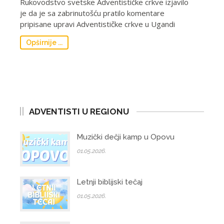
Rukovodstvo svetske Adventističke crkve izjavilo
je da je sa zabrinutošću pratilo komentare
pripisane upravi Adventističke crkve u Ugandi
Opširnije ...
ADVENTISTI U REGIONU
Muzički dečji kamp u Opovu
01.05.2026.
Letnji biblijski tečaj
01.05.2026.