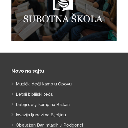
Novo na sajtu
Muzički dečji kamp u Opovu
Letnji biblijski tečaj
Letnji dečji kamp na Balkani
Invazija ljubavi na Bijeljinu
Obeležen Dan mladih u Podgorici