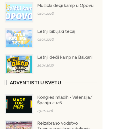
Muzički dečji kamp u Opovu
01.05.2026.
Letnji biblijski tečaj
01.05.2026.
Letnji dečji kamp na Balkani
25.04.2026.
ADVENTISTI U SVETU
Kongres mladih - Valensija/
Španija 2026.
23.01.2026.
Reizabrano vođstvo
Transevropskog odeljenja