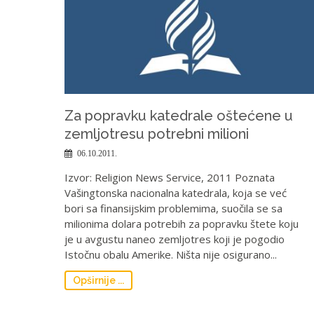
Za popravku katedrale oštećene u
zemljotresu potrebni milioni
06.10.2011.
Izvor: Religion News Service, 2011 Poznata
Vašingtonska nacionalna katedrala, koja se već
bori sa finansijskim problemima, suočila se sa
milionima dolara potrebih za popravku štete koju
je u avgustu naneo zemljotres koji je pogodio
Istočnu obalu Amerike. Ništa nije osigurano...
Opširnije ...