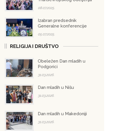
08.07.2025.
Izabran predsednik
Generalne konferencije
05.07.2025.
RELIGIJA I DRUŠTVO
Obeležen Dan mladih u
Podgorici
31.03.2026.
Dan mladih u Nišu
31.03.2026.
Dan mladih u Makedoniji
31.03.2026.