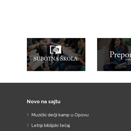
Novo na sajtu
Muzički dečji kamp u Opovu
Letnji biblijski tečaj