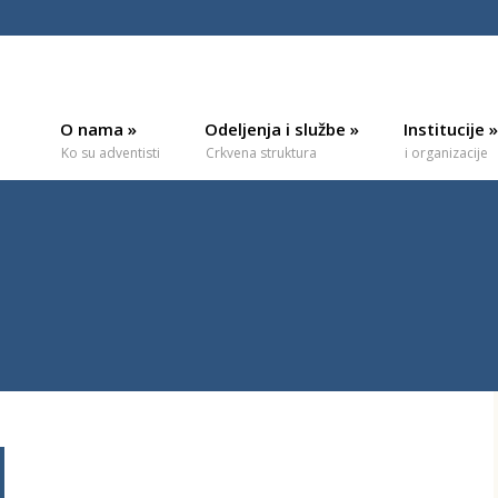
O nama
»
Odeljenja i službe
»
Institucije
»
Ko su adventisti
Crkvena struktura
i organizacije