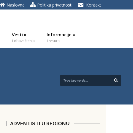
Naslovna
Politika privatnosti
Kontakt
Vesti
»
Informacije
»
i obaveštenja
i resursi
ADVENTISTI U REGIONU