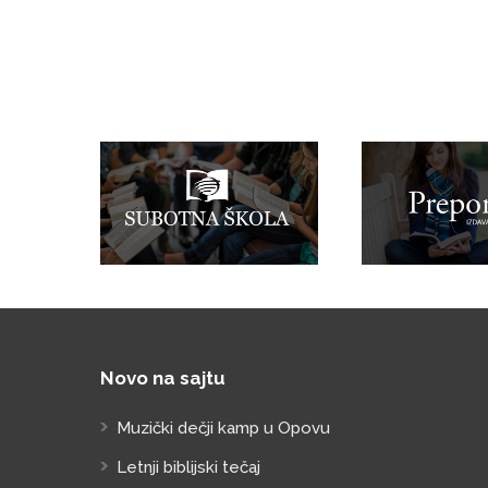
Novo na sajtu
Muzički dečji kamp u Opovu
Letnji biblijski tečaj