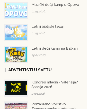
Muzički dečji kamp u Opovu
01.05.2026.
Letnji biblijski tečaj
01.05.2026.
Letnji dečji kamp na Balkani
25.04.2026.
ADVENTISTI U SVETU
Kongres mladih - Valensija/
Španija 2026.
23.01.2026.
Reizabrano vođstvo
Transevropskog odeljenja