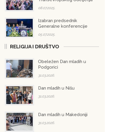
08.07.2025.
Izabran predsednik
Generalne konferencije
05.07.2025.
RELIGIJA I DRUŠTVO
Obeležen Dan mladih u
Podgorici
31.03.2026.
Dan mladih u Nišu
31.03.2026.
Dan mladih u Makedoniji
31.03.2026.