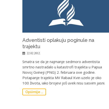
Adventisti oplakuju poginule na
trajektu
22.02.2012.
Smatra se da je najmanje sedmoro adventista
smrtno nastradalo u katastrofi trajekta u Papua
Novoj Gvineji (PNG) 2. februara ove godine.
Potapanje trajekta MV Rabaul Kvin uzelo je oko
100 života, iako brojevi još uvek nisu sasvim jasni.
Opširnije ...