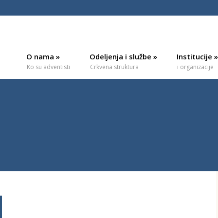
O nama
»
Odeljenja i službe
»
Institucije
»
Ko su adventisti
Crkvena struktura
i organizacije