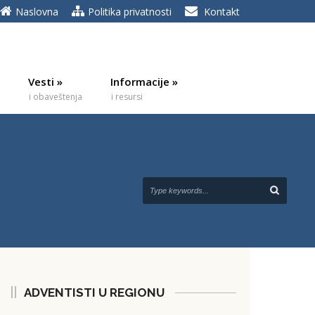
Naslovna
Politika privatnosti
Kontakt
Vesti
»
Informacije
»
i obaveštenja
i resursi
ADVENTISTI U REGIONU