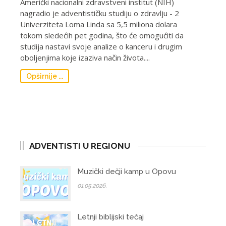
Američki nacionalni zdravstveni institut (NIH)
nagradio je adventističku studiju o zdravlju - 2
Univerziteta Loma Linda sa 5,5 miliona dolara
tokom sledećih pet godina, što će omogućiti da
studija nastavi svoje analize o kanceru i drugim
oboljenjima koje izaziva način života....
Opširnije ...
ADVENTISTI U REGIONU
Muzički dečji kamp u Opovu
01.05.2026.
Letnji biblijski tečaj