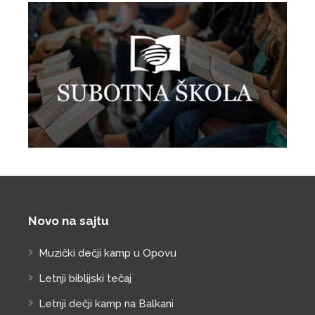
Novo na sajtu
Muzički dečji kamp u Opovu
Letnji biblijski tečaj
Letnji dečji kamp na Balkani