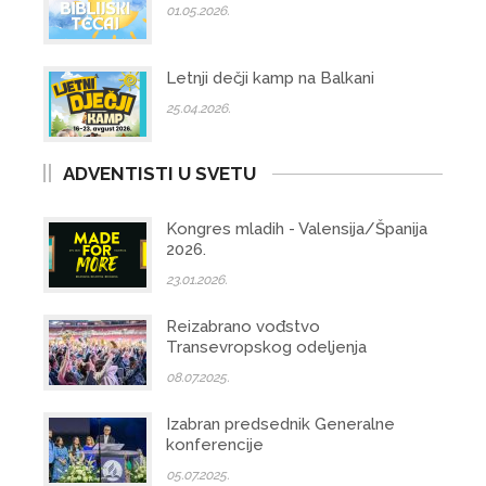
01.05.2026.
Letnji dečji kamp na Balkani
25.04.2026.
ADVENTISTI U SVETU
Kongres mladih - Valensija/Španija
2026.
23.01.2026.
Reizabrano vođstvo
Transevropskog odeljenja
08.07.2025.
Izabran predsednik Generalne
konferencije
05.07.2025.