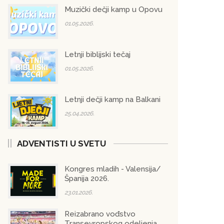
Muzički dečji kamp u Opovu
01.05.2026.
Letnji biblijski tečaj
01.05.2026.
Letnji dečji kamp na Balkani
25.04.2026.
ADVENTISTI U SVETU
Kongres mladih - Valensija/
Španija 2026.
23.01.2026.
Reizabrano vođstvo
Transevropskog odeljenja