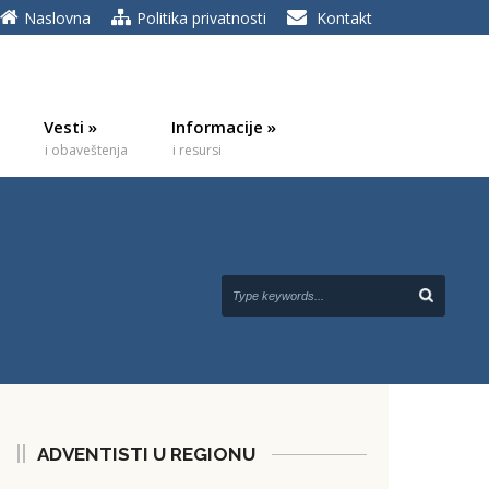
Naslovna
Politika privatnosti
Kontakt
Vesti
»
Informacije
»
i obaveštenja
i resursi
ADVENTISTI U REGIONU