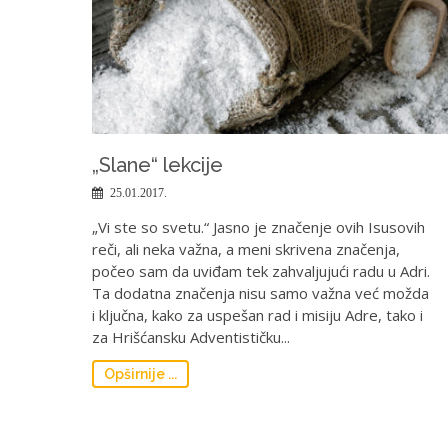
„Slane“ lekcije
25.01.2017.
„Vi ste so svetu.“ Jasno je značenje ovih Isusovih
reči, ali neka važna, a meni skrivena značenja,
počeo sam da uviđam tek zahvaljujući radu u Adri.
Ta dodatna značenja nisu samo važna već možda
i ključna, kako za uspešan rad i misiju Adre, tako i
za Hrišćansku Adventističku...
Opširnije ...