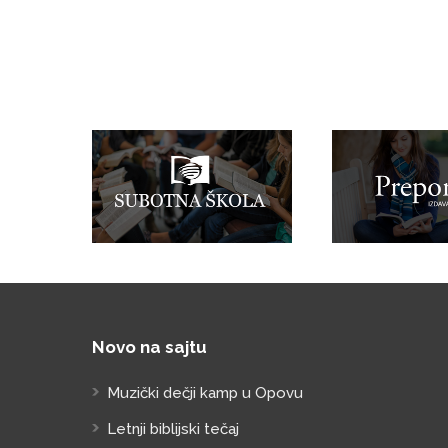
Novo na sajtu
Muzički dečji kamp u Opovu
Letnji biblijski tečaj