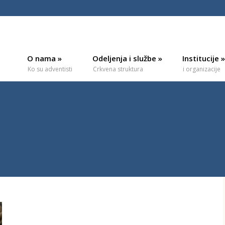
O nama
»
Odeljenja i službe
»
Institucije
»
Ko su adventisti
Crkvena struktura
i organizacije