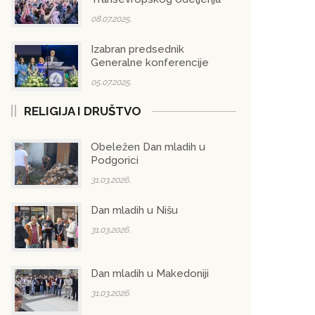
08.07.2025.
Izabran predsednik
Generalne konferencije
05.07.2025.
RELIGIJA I DRUŠTVO
Obeležen Dan mladih u
Podgorici
31.03.2026.
Dan mladih u Nišu
31.03.2026.
Dan mladih u Makedoniji
31.03.2026.